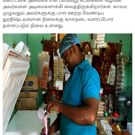
கொட்டகை அமைக்க என பல்வேறு கடன்களை வழங்கி
அவர்களை அடிமைகளாக்கி வைத்திருக்கிறார்கள். காலம்
முழுவதும் அவர்களுக்கு பால் ஊற்ற வேண்டிய
துரதிஷ்டவசமான நிலைக்கு கால்நடை வளர்ப்போர்
தள்ளப்படும் நிலை உள்ளது.