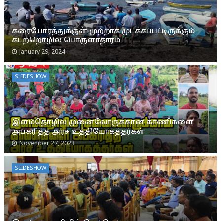
கரையோரத்துக்குள் முற்றாக முடக்கப்பட்டிருக்கும்
கடற்றொழில் பொருளாதாரம்
January 29, 2024
SLIDESHOW
இளம்தொழில் முனைவோருக்கான காணிகளை
அபகரித்த அரச உத்தியோகத்தர்கள்
November 27, 2023
SLIDESHOW