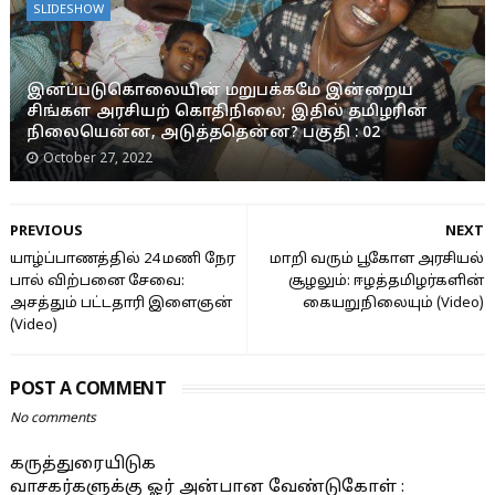
SLIDESHOW
இனப்படுகொலையின் மறுபக்கமே இன்றைய
சிங்கள அரசியற் கொதிநிலை; இதில் தமிழரின்
நிலையென்ன, அடுத்ததென்ன? பகுதி : 02
October 27, 2022
PREVIOUS
NEXT
யாழ்ப்பாணத்தில் 24 மணி நேர
மாறி வரும் பூகோள அரசியல்
பால் விற்பனை சேவை:
சூழலும்: ஈழத்தமிழர்களின்
அசத்தும் பட்டதாரி இளைஞன்
கையறுநிலையும் (Video)
(Video)
POST A COMMENT
No comments
கருத்துரையிடுக
வாசகர்களுக்கு ஓர் அன்பான வேண்டுகோள் :