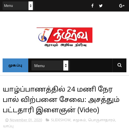
முகப்பு
யாழ்ப்பாணத்தில் 24 மணி நேர
பால் விற்பனை சேவை: அசத்தும்
பட்டதாரி இளைஞன் (Video)
November 01, 2020
SLIDESHOW
,
சமூகம்
,
பொருளாதாரம்
,
யாப்பு