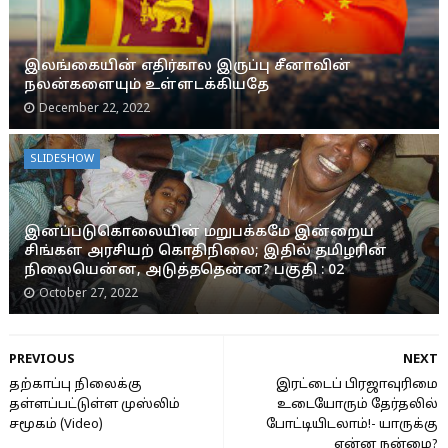
இலங்கையின் எதிர்கால இருப்பு சீனாவின்
நலன்களையும் உள்ளடக்கியதே
December 22, 2022
SLIDESHOW
இனப்படுகொலையின் மறுபக்கமே இன்றைய
சிங்கள அரசியற் கொதிநிலை; இதில் தமிழரின்
நிலையென்ன, அடுத்ததென்ன? பகுதி : 02
October 27, 2022
PREVIOUS
NEXT
தற்காப்பு நிலைக்கு
இரட்டைப் பிரஜாவுரிமை
தள்ளப்பட்டுள்ள முஸ்லிம்
உடையோரும் தேர்தலில்
சமூகம் (Video)
போட்டியிடலாம்!- யாருக்கு
என்ன நன்மை?