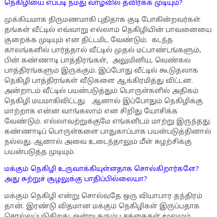
நெகிழியை எப்படி நமது வாழ்வில் தவிர்க்க முடியும்?
முக்கியமாக திருமணமாகி புதிதாக குடி போகின்றவர்கள்
தங்கள் வீட்டில் எவ்வாறு எல்லாம் நெகிழியின் பாவனையை
குறைக்க முடியும் என திட்டமிட வேண்டும். கடந்த
காலங்களில் பார்த்தால் வீட்டில் முதல் மட்பாண்டங்களும்,
பின் கண்ணாடி பாத்திரங்கள், அலுமினிய, வெண்கல
பாத்திரங்களும் இருக்கும். இப்போது வீட்டில் கூடுதலாக
நெகிழி பாத்திரங்கள் வீடுகளை ஆக்கிரமித்து விட்டன.
அன்றாடம் வீட்டில் பயன்படுத்தும் பொருள்களில் அதிகம்
நெகிழி மயமாகிவிட்டது. ஆனால் இப்போதும் நெகிழிக்கு
மாற்றாக என்ன வாங்கலாம் என சிறிது யோசிக்க
வேண்டும். எல்லாவற்றுக்குமே எங்களிடம் மாற்று இருந்தது.
கண்ணாடிப் பொருள்களை பாதுகாப்பாக பயன்படுத்தினால்
நல்லது. ஆனால் அவை உடைந்தாலும் மீள் சுழற்சிக்கு
பயன்படுத்த முடியும்.
மக்கும் நெகிழி உருவாக்கியுள்ளதாக சொல்கிறார்களே?
அது சுற்றுச் சூழலுக்கு பாதிப்பில்லையா?
மக்கும் நெகிழி என்று சொல்வதே ஒரு வியாபார தந்திரம்
தான். இரண்டு விதமான மக்கும் நெகிழிகள் இருப்பதாக
சொல்லப்படுகிறது. ஒன்று கரும்பு சக்கைகள் மூலமும்