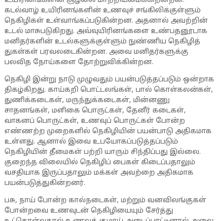
உயிரினங்களின் சூழலை மாற்றியமைக்கிறன்றன.
கடல்வாழ் உயிரினங்களின் உணவுச் சங்கிலிக்குள்ளும்
நெகிழிகள் உள்வாங்கப்படுகின்றன. அதனால் அவற்றின்
உடல் மாசுபடுகிறது. அவ்வுயிரினங்களை உண்பதனூடாக
மனிதர்களின் உடல்களுக்குள்ளும் நுண்ணிய நெகிழித்
துகள்கள் பரவலடைகின்றன. அவை மனிதர்களுக்கு
பலவித நோய்களை தோற்றுவிக்கின்றன.
நெகிழி இன்று நாடு முழுவதும் பயன்படுத்தப்படும் ஒன்றாக
திகழ்கிறது. காய்கறி பொட்டலங்கள், பால் கொள்கலன்கள்,
துணிக்கடைகள், மருந்துக்கடைகள், மின்னணு
சாதனங்கள், மளிகை பொருட்கள், தேனீர் கடைகள்,
வாகனப் பொருட்கள், உணவுப் பொருட்கள் போன்ற
எண்ணற்ற முறைகளில் நெகிழியின் பயன்பாடு அதிகமாக
உள்ளது. ஆனால் இவை உபயோகப்படுத்தப்படும்
நெகிழியின் தீமைகள் பற்றி யாரும் சிந்திப்பது இல்லை.
குறைந்த விலையில் நெகிழிப் பைகள் கிடைப்பதாலும்
வசதியாக இருப்பதாலும் மக்கள் அவற்றை அதிகமாக
பயன்படுத்துகின்றனர்.
பசு, நாய் போன்ற கால்நடைகள், மற்றும் வனவிலங்குகள்
போன்றவை உணவுடன் நெகிழியையும் சேர்த்து