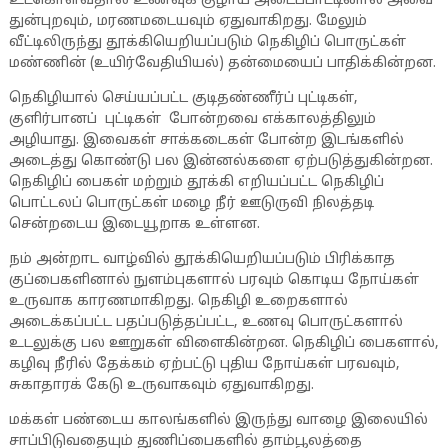
உட்கொள்வதால் உணவுக் குழாய் அடைப்பாட்டினால் அவை
துன்புறவும், மரணமடையவும் ஏதுவாகிறது. மேலும்
வீட்டிலிருந்து தூக்கியெறியப்படும் நெகிழிப் பொருட்கள்
மண்ணின் (உயிர்வேதியியல்) தன்மையைப் பாதிக்கின்றன.
நெகிழியால் செய்யப்பட்ட குடிதண்ணீர்ப் புட்டிகள்,
குளிர்பானப் புட்டிகள் போன்றவை எக்காலத்திலும்
அழியாது. இவைகள் சாக்கடைகள் போன்ற இடங்களில்
அடைத்து கொண்டு பல இன்னல்களை ஏற்படுத்துகின்றன.
நெகிழிப் பைகள் மற்றும் தூக்கி எறியப்பட்ட நெகிழிப்
பொட்டலப் பொருட்கள் மழை நீர் ஊடுருவி நிலத்தடி
சென்றடைய இடையூறாக உள்ளன.
நம் அன்றாட வாழ்வில் தூக்கியெறியப்படும் பிரிக்காத
குப்பைகளினால் நுளம்புகளால் பரவும் கொடிய நோய்கள்
உருவாக காரணமாகிறது. நெகிழி உறைகளால்
அடைக்கப்பட்ட பதப்படுத்தப்பட்ட, உணவு பொருட்களால்
உடலுக்கு பல ஊறுகள் விளைகின்றன. நெகிழிப் பைகளால்,
கழிவு நீரில் தேக்கம் ஏற்பட்டு புதிய நோய்கள் பரவவும்,
சுகாதாரக் கேடு உருவாகவும் ஏதுவாகிறது.
மக்கள் பண்டைய காலங்களில் இருந்து வாழை இலையில்
சாப்பிடுவதையும் துணிப்பைகளில் தாம்பூலத்தை