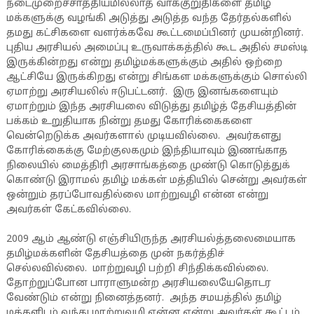
நடைமுறைச்சாத்தியமில்லாத வாக்குறுதிகளை தமிழ்
மக்களுக்கு வழங்கி அடுத்து அடுத்த வந்த தேர்தல்களில்
தமது கட்சிகளை வளர்க்கவே கூட்டமைப்பினர் முயன்றினர்.
புதிய அரசியல் அமைப்பு உருவாக்கத்தில் கூட அதில் சமஸ்டி
இருக்கின்றது என்று தமிழ்மக்களுக்கும் அதில் ஒற்றை
ஆட்சியே இருக்கிறது என்று சிங்கள மக்களுக்கும் சொல்லி
ஏமாற்று அரசியலில் ஈடுபட்டனர். இரு இனங்களையும்
ஏமாற்றும் இந்த அரசியலை விடுத்து தமிழ்த் தேசியத்தின்
பக்கம் உறுதியாக நின்று தமது கோரிக்கைகளை
வென்றெடுக்க அவர்களால் முடியவில்லை. அவர்களது
கோரிக்கைக்கு மேற்குலகமும் இந்தியாவும் இணங்காத
நிலையில் மைத்திரி அரசாங்கத்தை முண்டு கொடுத்துக்
கொண்டு இராமல் தமிழ் மக்கள் மத்தியில் சென்று அவர்கள்
ஒன்றும் தரப்போவதில்லை மாற்றுவழி என்ன என்று
அவர்கள் கேட்கவில்லை.
2009 ஆம் ஆண்டு எஞ்சியிருந்த அரசியல்த்தலைமையாக
தமிழ்மக்களின் தேசியத்தை முன் நகர்த்திச்
செல்லவில்லை. மாற்றுவழி பற்றி சிந்திக்கவில்லை.
தோற்றுப்போன பாராளுமன்ற அரசியலையேதொடர
வேண்டும் என்று நினைத்தனர். அந்த சமயத்தில் தமிழ்
மக்களிடம் வந்து மாற்றுவழி என்ன என்று அவர்கள் கூட்டம்