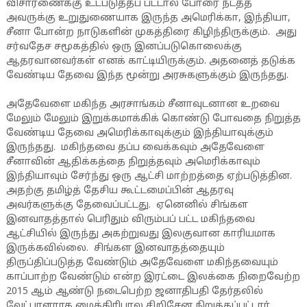
விசாரணைக்கு உட்படுத்தப் பட்டால் போரை நடத்த
அவருக்கு உறுதுணையாக இருந்த அமெரிக்கா, இந்தியா,
சீனா போன்ற நாடுகளின் முகத்திரை கிழிந்திருக்கும். அது
சர்வதேச சமூகத்தில் ஒரு இனப்படுகொலைக்கு
ஆதரவானவர்கள் எனக் காட்டியிருக்கும். அதனைத் தடுக்க
வேண்டிய தேவை இந்த மூன்று அரசுகளுக்கும் இருந்தது.
அதேவேளை மகிந்த அரசாங்கம் சீனாவுடனான உறவை
மேலும் மேலும் இறுக்கமாக்கிக் கொண்டு போவதை நிறுத்த
வேண்டிய தேவை அமெரிக்காவுக்கும் இந்தியாவுக்கும்
இருந்தது. மகிந்தவை தப்ப வைக்கவும் அதேவேளை
சீனாவின் ஆதிக்கத்தை நிறுத்தவும் அமெரிக்காவும்
இந்தியாவும் சேர்ந்து ஒரு ஆட்சி மாற்றத்தை ஏற்படுத்தின.
அதற்கு தமிழ்த் தேசிய கூட்டமைப்பின் ஆதரவு
அவர்களுக்கு தேவைப்பட்டது. ஏனெனில் சிங்கள
இனவாதத்தால் பெரிதும் விரும்பப் பட்ட மகிந்தவை
ஆட்சியில் இருந்து அகற்றுவது இலகுவான காரியமாக
இருக்கவில்லை. சிங்கள இனவாதத்தையும்
திருப்திப்படுத்த வேண்டும் அதேவேளை மகிந்தவையும்
காப்பாற்ற வேண்டும் என்ற இரட்டை இலக்கை நிறைவேற்ற
2015 ஆம் ஆண்டு நடைபெற்ற ஜனாதிபதி தேர்தலில்
வேட்பாளராக மைத்திரிபால சிறிசேன நிறுத்தப்பட்டார்.