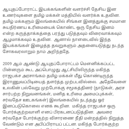
ஆயுதப்போராட்ட இயக்கங்களின் வளர்ச்சி தேசிய இன
உணர்வுகளை தமிழ் மக்கள் மத்தியில் வளர்க்க உதவின.
தமிழ் மக்களும் இலங்கையில் சிங்கள இனத்துக்கு சமமான
சுயநிர்ணய உரிமையைக் கொண்ட ஒரு தேசிய இனம்
என்ற கருத்தாக்கத்தை பரந்து படுத்தவும் விரைவாக்கவும்
ஆழமாக்கவும் உதவின. ஆனால் நாளடைவில் இந்த
இயக்கங்கள் இழைத்த தவறுகளும் அதனையடுத்து நடந்த
சோகவரலாறும் நாம் அறிந்ததே.
2009 ஆம் ஆண்டு ஆயுதப்போராட்டம் மௌனிக்கப்பட்ட
பின்னரும் கூட அப்பொழுது ஆட்சியிலிருந்த மகிந்த
ராஜபக்ச அரசாங்கம் தமிழ் மக்கள் மீது கொண்டிருந்த
இராணுவப்பிடியைத் தளர்த்த முற்படவில்லை. அதேவேளை
உலகின் பல்வேறு முற்போக்கு சமூகத்தினர் (நாடுகள், அரச
சார்பற்ற நிறுவனங்கள், மனித உரிமை அமைப்புக்கள்,
சர்வதேச ஊடகங்கள்) இலங்கையில் நடந்தது ஓர்
இனப்படுகொலை எனக் கூறின. மகிந்த ராஜபக்ச ஒரு
போர்க்குற்றவாளி எனப் பிரகடனப்படுத்தின. அவரை
சர்வதேச போர்க்குற்ற விசாரணை நீதி மன்றத்தில் நிறுத்த
வேண்டும் என அபிப்பிராயப் பட்டன. மகிந்த போர்க்குற்ற