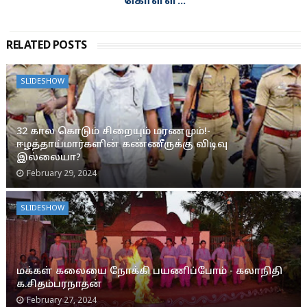
கொள்ள...
RELATED POSTS
SLIDESHOW
32 கால கொடும் சிறையும் மரணமும்!-
ஈழத்தாய்மார்களின் கண்ணீருக்கு விடிவு
இல்லையா?
February 29, 2024
SLIDESHOW
மக்கள் கலையை நோக்கி பயணிப்போம் - கலாநிதி
க.சிதம்பரநாதன்
February 27, 2024