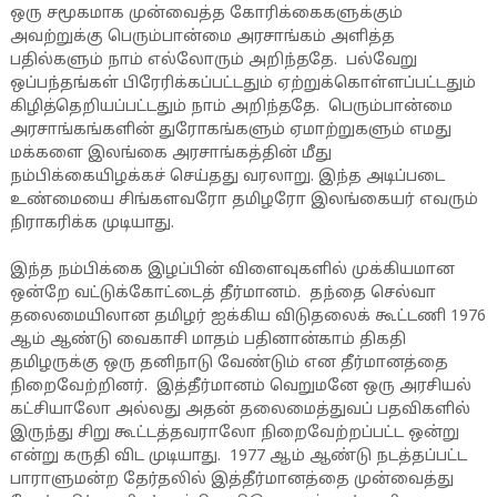
ஒரு சமூகமாக முன்வைத்த கோரிக்கைகளுக்கும்
அவற்றுக்கு பெரும்பான்மை அரசாங்கம் அளித்த
பதில்களும் நாம் எல்லோரும் அறிந்ததே. பல்வேறு
ஒப்பந்தங்கள் பிரேரிக்கப்பட்டதும் ஏற்றுக்கொள்ளப்பட்டதும்
கிழித்தெறியப்பட்டதும் நாம் அறிந்ததே. பெரும்பான்மை
அரசாங்கங்களின் துரோகங்களும் ஏமாற்றுகளும் எமது
மக்களை இலங்கை அரசாங்கத்தின் மீது
நம்பிக்கையிழக்கச் செய்தது வரலாறு. இந்த அடிப்படை
உண்மையை சிங்களவரோ தமிழரோ இலங்கையர் எவரும்
நிராகரிக்க முடியாது.
இந்த நம்பிக்கை இழப்பின் விளைவுகளில் முக்கியமான
ஒன்றே வட்டுக்கோட்டைத் தீர்மானம். தந்தை செல்வா
தலைமையிலான தமிழர் ஐக்கிய விடுதலைக் கூட்டணி 1976
ஆம் ஆண்டு வைகாசி மாதம் பதினான்காம் திகதி
தமிழருக்கு ஒரு தனிநாடு வேண்டும் என தீர்மானத்தை
நிறைவேற்றினர். இத்தீர்மானம் வெறுமனே ஒரு அரசியல்
கட்சியாலோ அல்லது அதன் தலைமைத்துவப் பதவிகளில்
இருந்து சிறு கூட்டத்தவராலோ நிறைவேற்றப்பட்ட ஒன்று
என்று கருதி விட முடியாது. 1977 ஆம் ஆண்டு நடத்தப்பட்ட
பாராளுமன்ற தேர்தலில் இத்தீர்மானத்தை முன்வைத்து