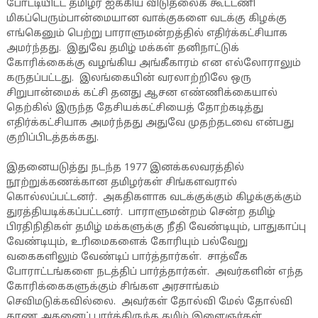
போட்டியிட்ட தமிழர் ஐக்கிய விடுதலைக் கூட்டணி
மிகப்பெரும்பான்மையான வாக்குகளை வடக்கு கிழக்கு
எங்கெனும் பெற்று பாராளுமன்றத்தில் எதிர்க்கட்சியாக
அமர்ந்தது. இதுவே தமிழ் மக்கள் தனிநாட்டுக்
கோரிக்கைக்கு வழங்கிய அங்கீகாரம் என எல்லோராலும்
கருதப்பட்டது. இலங்கையின் வரலாற்றிலே ஒரு
சிறுபான்மைக் கட்சி தனது ஆசன எண்ணிக்கையால்
தெற்கில் இருந்த தேசியக்கட்சியைத் தோற்கடித்து
எதிர்க்கட்சியாக அமர்ந்தது அதுவே முதற்தடவை என்பது
குறிப்பிடத்தக்கது.
இதனையடுத்து நடந்த 1977 இனக்கலவரத்தில்
நூற்றுக்கணக்கான தமிழர்கள் சிங்களவரால்
கொல்லப்பட்டனர். அகதிகளாக வடக்குக்கும் கிழக்குக்கும்
துரத்தியடிக்கப்பட்டனர். பாராளுமன்றம் சென்ற தமிழ்
பிரதிநிதிகள் தமிழ் மக்களுக்கு நீதி வேண்டியும், பாதுகாப்பு
வேண்டியும், உரிமைகளைக் கோரியும் பல்வேறு
வகைகளிலும் வேண்டிப் பார்த்தார்கள். சாத்வீக
போராட்டங்களை நடத்திப் பார்த்தார்கள். அவர்களின் எந்த
கோரிக்கைகளுக்கும் சிங்கள அரசாங்கம்
செவிமடுக்கவில்லை. அவர்கள் தோல்வி மேல் தோல்வி
காண அதனைப் பார்த்திருந்த தமிழ் இளைஞர்கள்