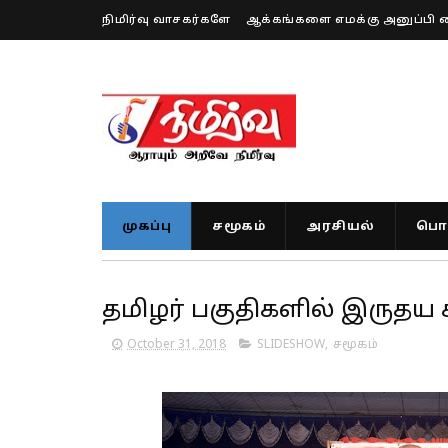
நிமிர்வு வாசகர்களே
ஆக்கங்களை எமக்கு அனுப்பி 
முகப்பு
சமூகம்
அரசியல்
பொர
தமிழர் பகுதிகளில் இருதய ச
October 31, 2018
SLIDESHOW
,
சமூகம்