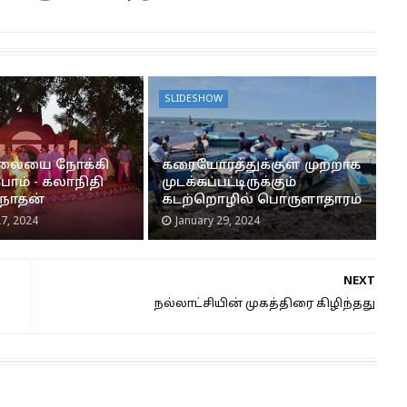
SLIDESHOW
கலையை நோக்கி
கரையோரத்துக்குள் முற்றாக
ோம் - கலாநிதி
முடக்கப்பட்டிருக்கும்
ரநாதன்
கடற்றொழில் பொருளாதாரம்
7, 2024
January 29, 2024
NEXT
நல்லாட்சியின் முகத்திரை கிழிந்தது