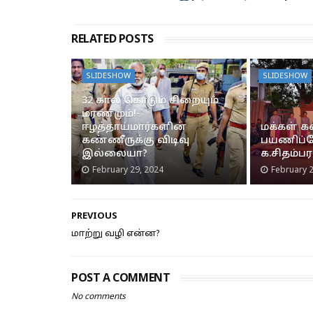
RELATED POSTS
SLIDESHOW
SLIDESHOW
32 கால கொடும் சிறையும்
மரணமும்!-
ஈழத்தாய்மார்களின்
மக்கள் 
கண்ணீருக்கு விடிவு
பயணிப்ப
இல்லையா?
க.சிதம்ப
February 29, 2024
February 2
PREVIOUS
மாற்று வழி என்ன?
POST A COMMENT
No comments