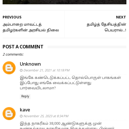
PREVIOUS
NEXT
அம்பாறை மாவட்டத்
தமிழ்த் தேசியத்தின்
தமிழர்களின் அரசியல் நிலை
பெயரால்...!
POST A COMMENT
2 comments:
Unknown
December 21, 2021 at 10:18 PM
இங்கே கண்டெடுக்கப்பட்ட தொல்பொருள் பாகங்கள்
இப்போது எங்கே வைக்கப்பட்டுள்ளது
பார்வையிடலாமா?
Reply
kave
November 25, 2023 at 8:34 PM
இந்த நாகரீகம் 38,000 ஆண்டுகளுக்கு முன்
நுண்கற்கால நாகரிகமாக இருந்துள்ளது, பின்னர்