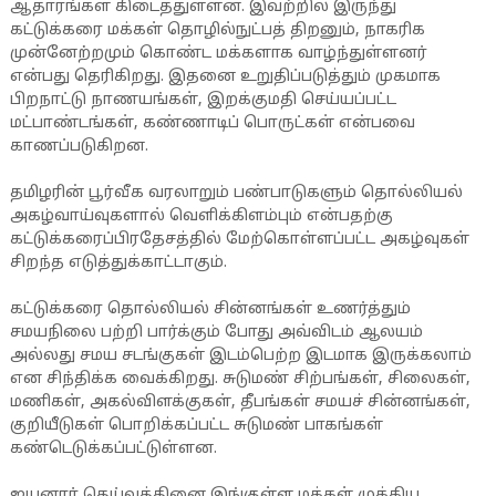
ஆதாரங்கள் கிடைத்துள்ளன. இவற்றில் இருந்து
கட்டுக்கரை மக்கள் தொழில்நுட்பத் திறனும், நாகரிக
முன்னேற்றமும் கொண்ட மக்களாக வாழ்ந்துள்ளனர்
என்பது தெரிகிறது. இதனை உறுதிப்படுத்தும் முகமாக
பிறநாட்டு நாணயங்கள், இறக்குமதி செய்யப்பட்ட
மட்பாண்டங்கள், கண்ணாடிப் பொருட்கள் என்பவை
காணப்படுகிறன.
தமிழரின் பூர்வீக வரலாறும் பண்பாடுகளும் தொல்லியல்
அகழ்வாய்வுகளால் வெளிக்கிளம்பும் என்பதற்கு
கட்டுக்கரைப்பிரதேசத்தில் மேற்கொள்ளப்பட்ட அகழ்வுகள்
சிறந்த எடுத்துக்காட்டாகும்.
கட்டுக்கரை தொல்லியல் சின்னங்கள் உணர்த்தும்
சமயநிலை பற்றி பார்க்கும் போது அவ்விடம் ஆலயம்
அல்லது சமய சடங்குகள் இடம்பெற்ற இடமாக இருக்கலாம்
என சிந்திக்க வைக்கிறது. சுடுமண் சிற்பங்கள், சிலைகள்,
மணிகள், அகல்விளக்குகள், தீபங்கள் சமயச் சின்னங்கள்,
குறியீடுகள் பொறிக்கப்பட்ட சுடுமண் பாகங்கள்
கண்டெடுக்கப்பட்டுள்ளன.
ஐயனார் தெய்வத்தினை இங்குள்ள மக்கள் முக்கிய