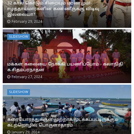
32 கால கொடும் சிறையும் மரணமும்!-
ஈழத்தாய்மார்களின் கண்ணீருக்கு விடிவு
இல்லையா?
February 29, 2024
SLIDESHOW
மக்கள் கலையை நோக்கி பயணிப்போம் - கலாநிதி
க.சிதம்பரநாதன்
February 27, 2024
SLIDESHOW
கரையோரத்துக்குள் முற்றாக முடக்கப்பட்டிருக்கும்
கடற்றொழில் பொருளாதாரம்
January 29, 2024