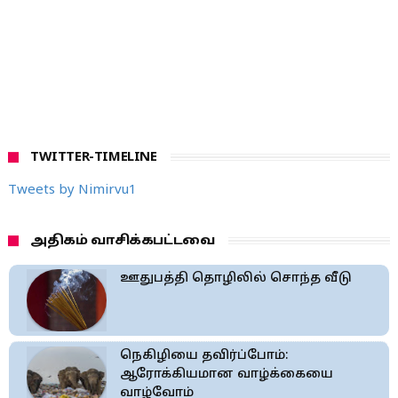
TWITTER-TIMELINE
Tweets by Nimirvu1
அதிகம் வாசிக்கபட்டவை
ஊதுபத்தி தொழிலில் சொந்த வீடு
நெகிழியை தவிர்ப்போம்:
ஆரோக்கியமான வாழ்க்கையை
வாழ்வோம்