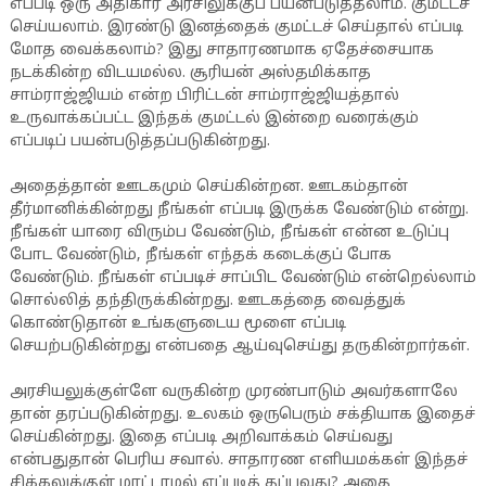
எப்படி ஒரு அதிகார அரசிலுக்குப் பயன்படுத்தலாம். குமட்டச்
செய்யலாம். இரண்டு இனத்தைக் குமட்டச் செய்தால் எப்படி
மோத வைக்கலாம்? இது சாதாரணமாக ஏதேச்சையாக
நடக்கின்ற விடயமல்ல. சூரியன் அஸ்தமிக்காத
சாம்ராஜ்ஜியம் என்ற பிரிட்டன் சாம்ராஜ்ஜியத்தால்
உருவாக்கப்பட்ட இந்தக் குமட்டல் இன்றை வரைக்கும்
எப்படிப் பயன்படுத்தப்படுகின்றது.
அதைத்தான் ஊடகமும் செய்கின்றன. ஊடகம்தான்
தீர்மானிக்கின்றது நீங்கள் எப்படி இருக்க வேண்டும் என்று.
நீங்கள் யாரை விரும்ப வேண்டும், நீங்கள் என்ன உடுப்பு
போட வேண்டும், நீங்கள் எந்தக் கடைக்குப் போக
வேண்டும். நீங்கள் எப்படிச் சாப்பிட வேண்டும் என்றெல்லாம்
சொல்லித் தந்திருக்கின்றது. ஊடகத்தை வைத்துக்
கொண்டுதான் உங்களுடைய மூளை எப்படி
செயற்படுகின்றது என்பதை ஆய்வுசெய்து தருகின்றார்கள்.
அரசியலுக்குள்ளே வருகின்ற முரண்பாடும் அவர்களாலே
தான் தரப்படுகின்றது. உலகம் ஒருபெரும் சக்தியாக இதைச்
செய்கின்றது. இதை எப்படி அறிவாக்கம் செய்வது
என்பதுதான் பெரிய சவால். சாதாரண எளியமக்கள் இந்தச்
சிக்கலுக்குள் மாட்டாமல் எப்படித் தப்புவது? அதை