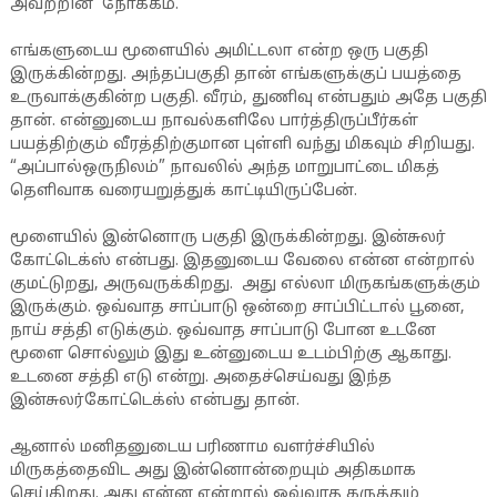
அவற்றின் நோக்கம்.
எங்களுடைய மூளையில் அமிட்டலா என்ற ஒரு பகுதி
இருக்கின்றது. அந்தப்பகுதி தான் எங்களுக்குப் பயத்தை
உருவாக்குகின்ற பகுதி. வீரம், துணிவு என்பதும் அதே பகுதி
தான். என்னுடைய நாவல்களிலே பார்த்திருப்பீர்கள்
பயத்திற்கும் வீரத்திற்குமான புள்ளி வந்து மிகவும் சிறியது.
“அப்பால்ஒருநிலம்” நாவலில் அந்த மாறுபாட்டை மிகத்
தெளிவாக வரையறுத்துக் காட்டியிருப்பேன்.
மூளையில் இன்னொரு பகுதி இருக்கின்றது. இன்சுலர்
கோட்டெக்ஸ் என்பது. இதனுடைய வேலை என்ன என்றால்
குமட்டுறது, அருவருக்கிறது. அது எல்லா மிருகங்களுக்கும்
இருக்கும். ஒவ்வாத சாப்பாடு ஒன்றை சாப்பிட்டால் பூனை,
நாய் சத்தி எடுக்கும். ஒவ்வாத சாப்பாடு போன உடனே
மூளை சொல்லும் இது உன்னுடைய உடம்பிற்கு ஆகாது.
உடனை சத்தி எடு என்று. அதைச்செய்வது இந்த
இன்சுலர்கோட்டெக்ஸ் என்பது தான்.
ஆனால் மனிதனுடைய பரிணாம வளர்ச்சியில்
மிருகத்தைவிட அது இன்னொன்றையும் அதிகமாக
செய்கிறது. அது என்ன என்றால் ஒவ்வாத கருத்தும்