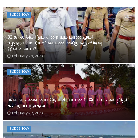
SLIDESHOW
32 கால கொடும் சிறையும் மரணமும்!-
ஈழத்தாய்மார்களின் கண்ணீருக்கு விடிவு
இல்லையா?
February 29, 2024
SLIDESHOW
மக்கள் கலையை நோக்கி பயணிப்போம் - கலாநிதி
க.சிதம்பரநாதன்
February 27, 2024
SLIDESHOW