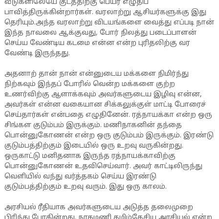
வீடுகளிலேயே குடத்திற்கு பெயர் எழுதிப்
பாவித்திருக்கின்றார்கள். வரலாற்று ஆசியர்களுக்கு இது
தெரியும்.அந்த வரலாற்று விடயங்களை வைத்து எப்படி நான்
இந்த நாவலை ஆக்குவது, போர் நிலத்து படைப்பாளன்
செய்ய வேண்டிய கடமை என்ன என்ற புரிதலிற்கு வர
வேண்டி இருந்தது.
அதனாற் தான் நான் என்னுடைய மக்களை நிமிர்ந்து
நிற்கவும் இந்தப் போரில் வென்ற மக்களை குற்ற
உணர்விற்கு ஆளாக்கவும் அவர்களுடைய இழிவு என்ன,
அவர்கள் என்ன வகையான சிக்கலுக்குள் மாட்டி போரைச்
செய்தார்கள் என்பதை எழுதினேன். ரத்நாயக்கா என்ற ஒரு
சிங்கள குடும்பம் இருக்கும். மணிநாகனின் தந்தை
பொன்னுகோணன் என்ற ஒரு குடும்பம் இருக்கும். இரண்டு
குடும்பத்திற்கும் இடையில் ஒரு உறவு வருகின்றது.
ஒருகாட்டு மனிதனாக இருந்த ரத்நாயக்காவிற்கு
பொன்னுகோணன் உதவிசெய்வார். அவர் காட்டிலிருந்து
வெளியில் வந்து வர்த்தகம் செய்ய இரண்டு
குடும்பத்திற்கும் உறவு வரும். இது ஒரு காலம்.
அரசியல் ரீதியாக அவர்களுடைய அடுத்த தலைமுறை
பிரிந்து போகின்றது. நாகமணி தமிழ்தேசிய அரசியல் என்ற