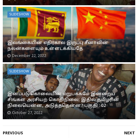
SLIDESHOW
இலங்கையின் எதிர்கால இருப்பு சீனாவின்
நலன்களையும் உள்ளடக்கியதே
December 22, 2022
SLIDESHOW
இனப்படுகொலையின் மறுபக்கமே இன்றைய
சிங்கள அரசியற் கொதிநிலை; இதில் தமிழரின்
நிலையென்ன, அடுத்ததென்ன? பகுதி : 02
October 27, 2022
PREVIOUS
NEXT