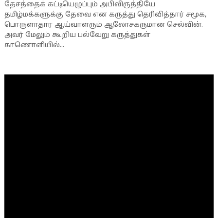
தேசத்தைக் கட்டியெழுப்பும் அபிவிருத்தியே
தமிழ்மக்களுக்கு தேவை என கருத்து தெரிவித்தார் சமூக,
பொருளாதார ஆய்வாளரும் ஆலோசகருமான செல்வின்.
அவர் மேலும் கூறிய பல்வேறு கருத்துகள்
காணொளியில்...