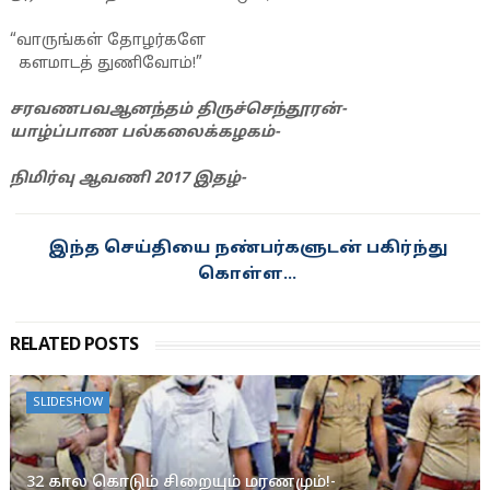
“வாருங்கள் தோழர்களே
களமாடத் துணிவோம்!”
சரவணபவஆனந்தம் திருச்செந்தூரன்-
யாழ்ப்பாண பல்கலைக்கழகம்-
நிமிர்வு ஆவணி 2017 இதழ்-
RELATED POSTS
SLIDESHOW
32 கால கொடும் சிறையும் மரணமும்!-