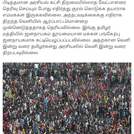
பிடித்தமான அரசியல் கட்சி திறமையில்லாத வேட்பாளரை
தெரிவு செய்யும் போது எதிர்த்து குரல் கொடுக்க தயாராக
எம்மக்கள் இருக்கவில்லை. அந்நடவடிக்கைக்கு எதிராக
திறந்த வெளியில் ஆர்ப்பாட்டமொன்றை
முன்னெடுத்ததாகத் தெரியவில்லை. இங்கு தமிழர்
மத்தியில் ஜனநாயகம் தூய்மையான மக்கள் பங்கேற்பு
ஜனநாயகமாக கட்டியெழுப்பப்படவில்லை. அதற்கான வெளி
இன்று வரை தமிழர்களது அரசியலில் வெளி இன்று வரை
திறபடவுமில்லை.