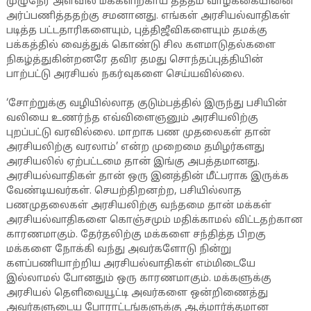
முழுநேர அளவில் மக்களிற்காய் தத்தம் வாழ்க்கையினை
அர்ப்பணித்ததற்கு சமனானது. எங்கள் அரசியல்வாதிகள்
படித்த பட்டதாரிகளையும், புத்திஜீவிகளையும் தமக்கு
பக்கத்தில் வைத்துக் கொண்டு சில களமாடுதல்களை
நிகழ்த்துகின்றனரே தவிர தமது சொந்தப்புத்தியின்
பாற்பட்டு அரசியல் நகர்வுகளை செய்யவில்லை.
‘சோற்றுக்கு வழியில்லாத குடும்பத்தில் இருந்து பசியின்
வலியை உணர்ந்த எவ்விளைஞனும் அரசியலிற்கு
புறப்பட்டு வரவில்லை. மாறாக பண முதலைகள் தான்
அரசியலிற்கு வரலாம்’ என்ற முறைமை தமிழர்களது
அரசியலில் ஏற்பட்டமை தான் இங்கு அபத்தமானது.
அரசியல்வாதிகள் தான் ஒரு இனத்தின் மீட்பராக இருக்க
வேண்டியவர்கள். செயற்திறனற்ற, பசியில்லாத
பணமுதலைகள் அரசியலிற்கு வந்தமை தான் மக்கள்
அரசியல்வாதிகளை கொஞ்சமும் மதிக்காமல் விட்டதற்கான
காரணமாகும். தேர்தலிற்கு மக்களை சந்தித்த பிறகு
மக்களை நோக்கி வந்து அவர்களோடு நின்று
களப்பணியாற்றிய அரசியல்வாதிகள் எம்மிடையே
இல்லாமல் போனதும் ஒரு காரணமாகும். மக்களுக்கு
அரசியல் தெளிவையூட்டி அவர்களை ஒன்றிணைத்து
அவர்களுடைய போராட்டங்களுக்கு ஆத்மார்த்தமான