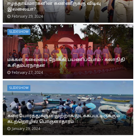
ஈழத்தாய்மார்களின் கண்ணீருக்கு விடிவு
இல்லையா?
February 29, 2024
SLIDESHOW
மக்கள் கலையை நோக்கி பயணிப்போம் - கலாநிதி
க.சிதம்பரநாதன்
February 27, 2024
SLIDESHOW
கரையோரத்துக்குள் முற்றாக முடக்கப்பட்டிருக்கும்
கடற்றொழில் பொருளாதாரம்
January 29, 2024