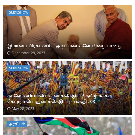
SLIDESHOW
இமாலய பிரகடனம் - அடிப்படைகளே பிழையானது
December 29, 2023
SLIDESHOW
கடலோனியா பொதுவாக்கெடுப்பு! தமிழ்மக்கள்
கோரும் பொதுவாக்கெடுப்பு - பகுதி : 03
May 28, 2023
அரசியல்