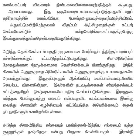
எனவேகட்டார் விவகாரம் நீண்டகாலவிளைவைஏற்படுத்தக் கூடியது.
அபாயமானது. இது ஒருபோரைஉடனடியாகஏற்படுத்தாதுவிட்டாலும்
எதிர்காலத்தில் ஈராக்,லிபியா, போன்றஅனுபவத்தைஏற்படுத்திவிடும்.
அதுமட்டுமன்றிமேற்குலகம் விரும்பும் ஆட்சிமுறைக்குள் கட்டார்
செல்லவேண்டும் என்றகோரிக்கைகட்டாருக்குமேற்கு
இலக்குவைத்துள்ளதென்பதையேகுறிக்கிறது.
அடுத்த தென்சீனக்கடல் பகுதி முழுமையான போர்ப்பதட்டத்திற்கும் பரஸ்பரம்
எச்சரிக்கைக்கும் உட்டபடுத்தப்பட்டுவருகிறது. சீன-அமெரிக்க
மோதலுக்கான நேரடிக்களமாக தென்சீனக்கடல் விளங்குகிறது. இதில்
சீனாவின் அணுகுமுறை அமெரிக்காவின் அணுகுமுறைக்கு சமமானதாகவே
அமைந்துள்ளது. இருதரப்புகளும் ஆக்கிரமிப்பு மனப்பான்மையுடனேயே
செயல்பட விளைகின்றன. இவர்களின் நடவடிக்கைகள் சர்வதேசக்கடல்
சட்டத்தைமீறும் நிகழ்வுகவாகவே பதிவு செய்யப்படுகின்றன. இராணுவ-
வர்த்தக போக்குவரத்து மையம் என்பதைவிட கடல்வளங்களை இலக்கு
வைத்து சீனாவின் எழுச்சியைக் கட்டுப்படுத்த அமெரிக்காவும் அதன்
நட்புநாடுகளும் களமிறங்கியுள்ளன.
அடுத்த சீனா-இந்திய எல்லையும் பாகிஸ்தான்-இந்திய எல்லையும் யுத்த
சூழலுக்குள் நகர்கிறதா என்பது பிரதான கேள்வியாகும். இரண்டு