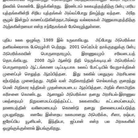
நிலவிக் கொண்டே இருக்கின்றது. இரண்டாம் உலகயுத்தத்திற்கு பின்பு பாரிய
யுத்தங்களின்றி சிறிய யுத்தங்கள் அவ்வப்போது நிகழ்ந்து வந்தன. அதே
சூழல் இன்றும் காணப்படுகின்றதா,அல்லது வல்லரசுகள் அணுவாயுதத்திற்கு
அஞ்சுகின்றனவா என்ற சந்தேகங்கள் மேலெழுந்துள்ளன.
புதிய உலக ஒழுங்கு 1989 இல் உருவாகியது. அப்போது அமெரிக்கா
தனிவல்லரசாக பேரெழுச்சி பெற்றது. 2001 செப்ரம்பர் தாக்குதலுக்கு பின்பு
அமெரிக்காவின் பொருளாதாரமும், இராணுவமும் சரிவடையத்
தொடங்கியது. 2008 ஆம் ஆண்டு நிதி நெருக்கடியுடன் அமெரிக்கப்
பொருளாதாரம் ஆட்டங்காண படிப்படியாக உலகப் போட்டியில் வேறுசக்திகள்
முனைப்புச் செலுத்த ஆரம்பித்தன. இது உலகில் பலதுருவ அரசியலை
ஏற்படுத்த முனைந்தது. அதில் வன் அதிகாரத்தின் செல்வாக்கு குறைந்து
மென் அதிகார உத்திகள் முதன்மையடைய ஆரம்பித்தன. அதில் சீனாஅதிக
கரிசனை கொண்டது. ஆனாலும் அமெரிக்கா தனது அரசியல்-இராணுவ
பலத்தையும் நிறுவனமயப்படுத்தப்பட்ட உலகளாவிய கட்டமைப்பையும்,
நாணயத்தின் வலிமையையும் கொண்டு தனது நிலையைபலப்படுத்த
முயலுகிறது. எனவே இன்றைய உலகமானது அமெரிக்க, சீனா, ரஷ்யா,
ஐரோப்பிய யூனியன், இந்தியா, ஜப்பான் என்ற பல அரசுகளின்
ஒழுங்குக்குள்ளால் இயங்குகிறது.