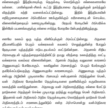
எல்லைகளும் இந்தியாவுக்கு நெருக்கடி கொடுக்கும் எல்லைகளாகவே
உள்ளன. பாகிஸ்தான்-சீனக் கூட்டு இந்தியாவை ஆபத்துக்குள் நகர்த்தும்
விதத்தில் சுற்றி வளைக்கப்பட்டுள்ளது. இதில் இந்தியாவின்
எதிர்முனைவுகளை அமெரிக்கா ஊக்குவிக்கும் கரிசனையுடன் செயல்பட
விளைகின்றதையும் உணரமுடிகின்றது. பிரதமர் மோடியின் அமெரிக்க
இஸ்ரேல் பயணங்களுக்கு எல்லை சார்ந்த மோதலே பின்புலத்திலிருந்தது.
எனவே உலகம் ஒரு யுத்த விளிம்புக்குள் அகப்பட்டுள்ளது. அதனை
தீர்மானிப்பதில் பெரும் வல்லரசுகள் கவனம் செலுத்துகின்ற போதும்
நேரடியான யுத்தத்தில் ஈடுபடதயக்கம் காட்டுகின்றன. அதனால் சிறிய
அரசுகளுடன் யுத்தத்தைநகர்த்திவிட்டு தமது வீரத்தை உலகத்திற்கு காட்டி
வல்லரசாக வலம்வர விளைகின்றன. ஆனால் அதற்கு வலுவான காரணம்
அணுவாயுதப் போரேயாகும். உலகிலுள்ள அனைத்துப் பெரும் போர்களும்
தவிர்க்கப்படுவதற்கு அணுவாயுதமே காரணமாகும். அணுவாயுத யுத்தம்
என்பது அழிவின் முடிவாகவே அமையும் என்பதனால் அடுத்துள்ள மென்,
வன் அதிகார மோதல்களே நெருக்கடிகளை தணிவிக்கும் கருவிகளாக
உலகத்தில் வளர்ந்துள்ளன. அதாவது வன் அதிகாரத்திற்கு எல்லை போட்டு
நாடுகளை அதற்குள் செல்ல முடியாது தடுத்து வருகிறது மென் அதிகாரம்.
இதனால் வன் அதிகாரம் அதிக நெருக்கடியை கொடுத்தால் நாடுகள் மென்
அதிகாரத்திடம் சரணடைந்துவிடும் என்ற அச்சமொன்று வன்அதிகார