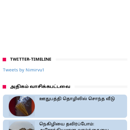
TWITTER-TIMELINE
Tweets by Nimirvu1
அதிகம் வாசிக்கபட்டவை
ஊதுபத்தி தொழிலில் சொந்த வீடு
நெகிழியை தவிர்ப்போம்: