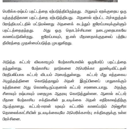
மெரிக்க-ரஷ்யப் பதட்டத்தை ஏற்படுத்தியிருந்தது. அதுவும் ஏறக்குறைய ஒரு
யுத்தத்திற்கான பதட்டத்தை ஏற்படுத்தியது. அதனால் ஏற்பட்ட அச்சுறுத்தல்
பிராந்தியமட்டதில் மட்டுமல்லாது அதனைக் கடந்தும் ஐரோப்பாவுக்குள்ளும்
பதட்டத்தைதந்தது. அது ஒரு தொடர்ச்சியான நடைமுறையாகவே
காணப்படுகின்றது. ஐரோப்பாவும், ஐ.எஸ் மீதானதாக்குதலைப் பற்றிய
தீவிரத்தை முதன்மைப்படுத்த முயலுகிறது.
அடுத்த கட்டார் விவகாரமும் மேற்காசியாவில் ஒருபோர்ப் பதட்டத்தை
தந்துள்ளது. மேற்காசிய நாடுகளை அமெரிக்கா தூண்டிவிட்டதன்
பிரதிபலிப்பாக கட்டார் விடயம் அமைந்துள்ளது. கட்டார் மீது எத்தகைய
அழுத்தத்தினை கொடுத்தாலும் அதன் இருப்பினைப் பாதுகாக்கும்
உத்திகளை அது கொண்டிருப்பதனால் கட்டார் சரணடையாது. அதற்கு
சீனாவும் ரஷ்யாவும் மறைமுக ஆதரவு கொடுத்துள்ளன. ஆனால் கட்டார்
மீதான மேற்காசிய சக்திகளின் நடவடிக்கை அதன் எதிர்காலத்திற்கு
ஆபத்தானது. கட்டார்-ஈரான் உறவும் கட்டாரில் காணப்படும் அல்ஜசீரா
தொலைக்காட்சியின் நடவடிக்கையுமே அமெரிக்கசார்பு சக்திகளுக்கு உள்ள
பிரச்சினை.