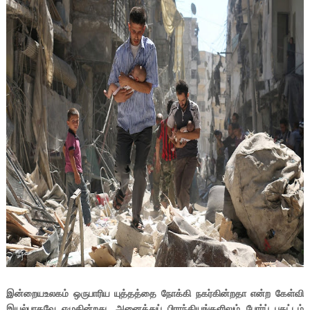
இன்றையஉலகம் ஒருபாரிய யுத்தத்தை நோக்கி நகர்கின்றதா என்ற கேள்வி
இயல்பாகவே எழுகின்றது. அனைத்துப் பிராந்தியங்களிலும் போர்ப் பதட்டம்