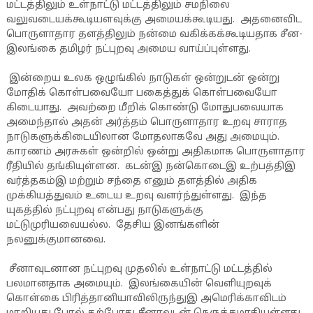
மட்டத்திலும் உள்நாட்டு மட்டத்திலும் சமநிலை
வலுவடையக்கூடியளவுக்கு அமையக்கூடியது. அதனைவிட
பொருளாதார தளத்திலும் நன்மை வகிக்கக்கூடியதாக சீன-
இலங்கை தமிழர் நட்புறவு அமைய வாய்ப்புள்ளது.
இன்றைய உலக ஒழுங்கில் நாடுகள் ஒன்றுடன் ஒன்று
மோதிக் கொள்பவையோ பகைத்துக் கொள்பவையோ
கிடையாது. அவற்றை மீறிக் கொண்டு மோதுபவையாக
அமைந்தால் அதன் அர்த்தம் பொருளாதார உறவு சாராத
நாடுகளுக்கிடையிலான மோதலாகவே அது அமையும்.
காரணம் அரசுகள் ஒன்றில் ஒன்று அதிகமாக பொருளாதார
ரீதியில் தங்கியுள்ளன. கடன்இ நன்கொடைஇ உற்பத்திஇ
வர்த்தகம்இ மற்றும் சந்தை எனும் தளத்தில் அதிக
முக்கியத்துவம் உடைய உறவு வளர்ந்துள்ளது. இந்த
யுகத்தில் நட்புறவு என்பது நாடுகளுக்கு
மட்டுமுரியவையல்ல. தேசிய இனங்களின்
நலனுக்குமானவை.
சீனாவுடனான நட்புறவு முதலில் உள்நாட்டு மட்டத்தில்
பலமானதாக அமையும். இலங்கையின் வெளியுறவுக்
கொள்கை பிரித்தானியாவிலிருந்துஇ அமெரிக்காவிடம்