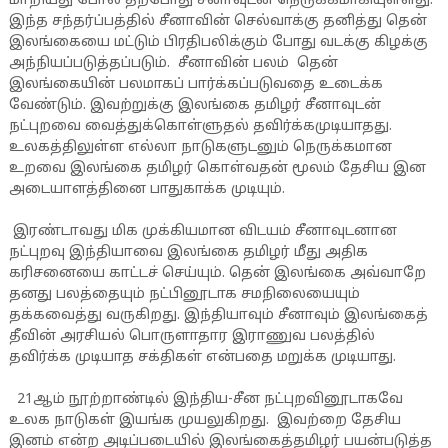
மாறியது போல் தற்போது சீனாவுடன் நெருக்கமாகியுள்ளது.
இந்த சந்தர்ப்பத்தில் சீனாவின் செல்வாக்கு தனித்து தென்
இலங்கையை மட்டும் பிரதிபலிக்கும் போது வடக்கு கிழக்கு
அந்நியப்படுத்தப்படும். சீனாவின் பலம் தென்
இலங்கையின் பலமாகப் பார்க்கப்படுவதை உடைக்க
வேண்டும். இவற்றுக்கு இலங்கை தமிழர் சீனாவுடன்
நட்புறவை வைத்துக்கொள்ளுதல் தவிர்க்கமுடியாதது.
உலகத்திலுள்ள எல்லா நாடுகளுடனும் நெருக்கமான
உறவை இலங்கை தமிழர் கொள்வதன் மூலம் தேசிய இன
அடையாளத்தினை பாதுகாக்க முடியும்.
இரண்டாவது மிக முக்கியமான விடயம் சீனாவுடனான
நட்புறவு இந்தியாவை இலங்கை தமிழர் மீது அதிக
கரிசனையை காட்டச் செய்யும். தென் இலங்கை அவ்வாறே
தனது பலத்தையும் நட்பினூடாக சமநிலையையும்
தக்கவைத்து வருகிறது. இந்தியாவும் சீனாவும் இலங்கைத்
தீவின் அரசியல் பொருளாதார இராணுவ பலத்தில்
தவிர்க்க முடியாத சக்திகள் என்பதை மறுக்க முடியாது.
21ஆம் நூற்றாண்டில் இந்திய-சீன நட்புறவினூடாகவே
உலக நாடுகள் இயங்க முயலுகிறது. இவற்றை தேசிய
இனம் என்ற அடிப்படையில் இலங்கைத்தமிழர் பயன்படுத்த