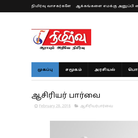
நிமிர்வு வாசகர்களே
ஆக்கங்களை எமக்கு அனுப்பி 
முகப்பு
சமூகம்
அரசியல்
பொர
ஆசிரியர் பார்வை
February 28, 2018
ஆசிரியர்பார்வை