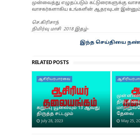
முன்வைத்து எழுதப்படும் கட்டுரைகளுக்கு வாசக
வாசகர்களாகிய உங்களின் ஆதரவுடன் இன்னும் 
செ.கிரிசாந்
நிமிர்வு மாசி 2018 இதழ்-
இந்த செய்தியை நண்ப
RELATED POSTS
ஆசிரியர்பார்வை
ஆசிரியர்ப
முள்ளிவா
திரட்சிய
கறுப்பு யூலையும் 13 ஆவது
மாற்றுவத
திருத்த சட்டமும்
தேவை
July 28, 2023
May 25, 2