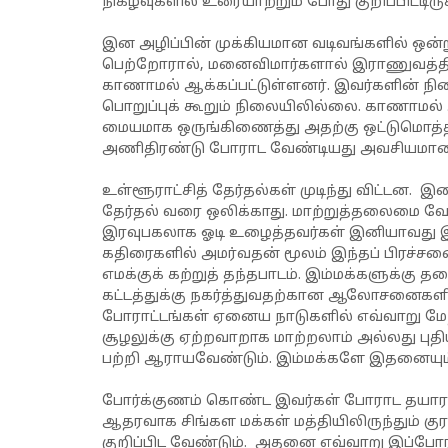
நிகழ்வுகளில் உரையாற்றும் போது குறிப்பிட்டிரு
இன அழிப்பின் முக்கியமான வடிவங்களில் ஒன்
பெற்றோரால், மனைவிமார்களால் இராணுவத்தினர
காணாமல் ஆக்கப்பட்டுள்ளனர். இவர்களின் ந
பொறுப்புக் கூறும் நிலையிலில்லை. காணாமல
மையமாக ஒருங்கிணைத்து அதற்கு ஒட்டுமொத்த 
அணிதிரண்டு போராட வேண்டியது அவசியமானத
உள்ளூராட்சித் தேர்தல்கள் முடிந்து விட்டன.
தேர்தல் வரை ஒலிக்காது. மாற்றுத்தலைமை வே
இரவுபகலாக ஓடி உழைத்தவர்கள் இனியாவது இ
கதிரைகளில் அமர்வதன் மூலம் இந்தப் பிரச்சனைக
எமக்குக் கற்றுத் தந்தபாடம். இம்மக்களுக்க
கட்டத்துக்கு நகர்த்துவதற்கான ஆலோசனைகளி
போராட்டங்கள் ஏனைய நாடுகளில் எவ்வாறு மே
சூழலுக்கு ஏற்றவாறாக மாற்றலாம் அல்லது புத
பற்றி ஆராயவேண்டும். இம்மக்களே இதனையும் 
போர்க்குணம் கொண்ட இவர்கள் போராட தயாரா
ஆதரவாக சிங்கள மக்கள் மத்தியிலிருந்தும் க
குறிப்பிட வேண்டும். அதனை எவ்வாறு இப்ப