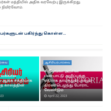
ர்கள் மத்தியில் அதிக வரவேற்பு இருக்கிறது.
நிமிர்வோம்.
ர்களுடன் பகிர்ந்து கொள்ள...
ார்வை
ஆசிரியர்பார்வை
சிறீலங்கா அரசின்
ய்க்கால்
பண்பாட்டு அழிப்புக்கு
ை ஆக்க சக்தியாக
எதிராக தாயகமும் புலமும்
ே காலத்தின்
திரண்டெழுந்து போராட
வேண்டும்
023
April 22, 2023