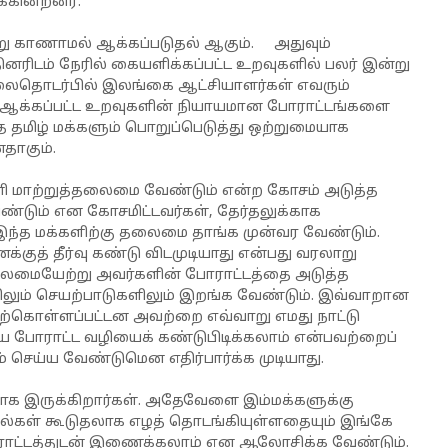
க்கின்றனர்.
று காணாமல் ஆக்கப்படுதல் ஆகும். அதுவும்
ிடம் நேரில் கையளிக்கப்பட்ட உறவுகளில் பலர் இன்று
ிலைதொடர்பில் இலங்கை ஆட்சியாளர்கள் எவரும்
் ஆக்கப்பட்ட உறவுகளின் நியாயமான போராட்டங்களை
தமிழ் மக்களும் பொறுப்பெடுத்து ஒற்றுமையாக
ாகும்.
 இனி மாற்றுத்தலைமை வேண்டும் என்ற கோசம் அடுத்த
ண்டும் என கோசமிட்டவர்கள், தேர்தலுக்காக
ந்த மக்களிற்கு தலைமை தாங்க முன்வர வேண்டும்.
்குத் தீர்வு கண்டு விடமுடியாது என்பது வரலாறு
ு தலைமையேற்று அவர்களின் போராட்டத்தை அடுத்த
லும் செயற்பாடுகளிலும் இறங்க வேண்டும். இவ்வாறான
ற்கொள்ளப்பட்டன அவற்றை எவ்வாறு எமது நாட்டு
ிய போராட்ட வழியைக் கண்டுபிடிக்கலாம் என்பவற்றைப்
செய்ய வேண்டுமென எதிர்பார்க்க முடியாது.
க இருக்கிறார்கள். அதேவேளை இம்மக்களுக்கு
ுரல்கள் கூடுதலாக எழத் தொடங்கியுள்ளதையும் இங்கே
ோராட்டத்துடன் இணைக்கலாம் என ஆலோசிக்க வேண்டும்.