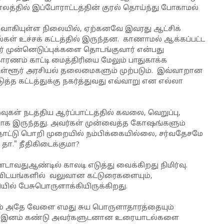
ாலத்தில் இப்போராட்டத்தின் குரல் தொய்ந்து போகாமல்
ுவாகியுள்ள நிலையில், ஏற்கனவே இவரது ஆட்சிக்
கள் உச்சக் கட்டத்தில் இருந்தன. காணாமல் ஆக்கப்பட்ட
ர் முன்னெடுப்புக்களை தொடங்குவார் என்பது
ணம் காட்டி மைத்திரியை மேலும் பாதுகாக்க
ள்ளூர் அரசியல் தலைமைகளும் முற்படும். இவ்வாறான
த்த கட்டத்துக்கு நகர்த்துவது எவ்வாறு என எல்லா
கள் நடத்திய ஆர்ப்பாட்டத்தில் கவலை, வெறுப்பு,
ாக இருந்தது. அவர்கள் முன்வைத்த கோஷங்களும்
ள்நாட்டு பொறி முறையில் நம்பிக்கையில்லை, சர்வதேசமே
தா." நீதிகிடைக்குமா?
வதுஆண்டில் காலடி எடுத்து வைக்கிறது நிமிர்வு.
 விடயங்களில் வலுவான கட்டுரைகளையும்,
யில் பேசுபொருளாக்கியிருக்கிறது.
தும் அதே வேளை எமது சுய பொருளாதாரத்தையும்
டியாக இனம் கண்டு அவர்களுடனான உரையாடல்களை