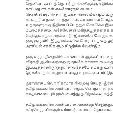
ஜெனிவா கூட்டத் தொடர் நடக்கவிருக்கும் இக்க
காப்பது எங்கள் எல்லோரதும் கடமை.
தெற்கில் மஹிந்த ராஜபக்ச அலை மீண்டும் உர
காலத்தில் தான் கடத்தல்கள், காணாமல் போதல்
உறவுகளுக்கு நீதியைப் பெற்றுக் கொடுக்க இவ
மடமைத்தனம். அதேவேளை மகிந்தபூதத்தைக் கார
மேற்குலகமும் அதனோடு இணங்கிப் போகும் உ
ஒரு சூழலில் இந்த மக்களின் போராட்டத்தை அடு
அரசியல் சக்திகளும் சிந்திக்க வேண்டும்.
ஒரு வருட நிறைவில் காணாமல் ஆக்கப்பட்ட உறவு
விரக்தி ஆகியவற்றை ஒருங்கே காணக் கூடியத
இப்படித்தானிருந்தது. “சர்வதேசமே எமக்கு உ
இரகசிய முகாமிலுள்ள எமது உறவுகளை மீட்டுத் 
ஓராண்டை வெற்றிகரமாக நிறைவு செய்து இரண்டா
தமிழ் மக்களின் அரசியல், சமூக, பொருளாதார
வாதங்களையும் முன் வைத்து தமிழ்மக்கள் மத்தி
தமிழ் மக்களின் அரசியலில் அக்கறை செலுத்
கட்டியெழுப்பிவரும் எம்மவர்களையும் நேர