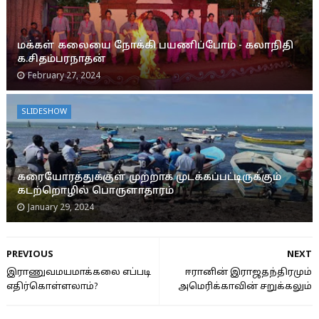
மக்கள் கலையை நோக்கி பயணிப்போம் - கலாநிதி
க.சிதம்பரநாதன்
February 27, 2024
SLIDESHOW
கரையோரத்துக்குள் முற்றாக முடக்கப்பட்டிருக்கும்
கடற்றொழில் பொருளாதாரம்
January 29, 2024
PREVIOUS
NEXT
இராணுவமயமாக்கலை எப்படி
ஈரானின் இராஜதந்திரமும்
எதிர்கொள்ளலாம்?
அமெரிக்காவின் சறுக்கலும்