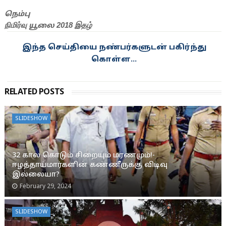
நெம்பு
நிமிர்வு
2018 இதழ்
யூலை
இந்த செய்தியை நண்பர்களுடன் பகிர்ந்து
கொள்ள...
RELATED POSTS
SLIDESHOW
32 கால கொடும் சிறையும் மரணமும்!-
ஈழத்தாய்மார்களின் கண்ணீருக்கு விடிவு
இல்லையா?
February 29, 2024
SLIDESHOW