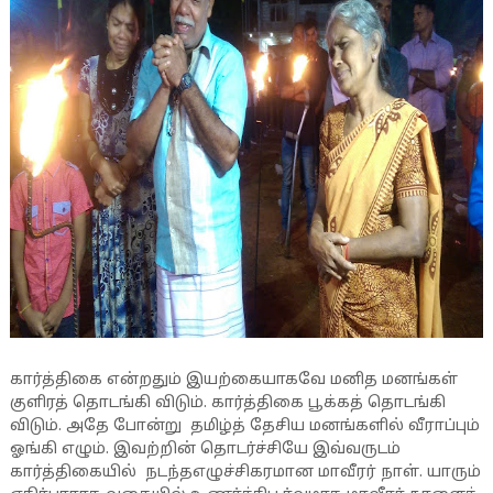
கார்த்திகை என்றதும் இயற்கையாகவே மனித மனங்கள்
குளிரத் தொடங்கி விடும். கார்த்திகை பூக்கத் தொடங்கி
விடும். அதே போன்று தமிழ்த் தேசிய மனங்களில் வீராப்பும்
ஓங்கி எழும். இவற்றின் தொடர்ச்சியே இவ்வருடம்
கார்த்திகையில் நடந்தஎழுச்சிகரமான மாவீரர் நாள். யாரும்