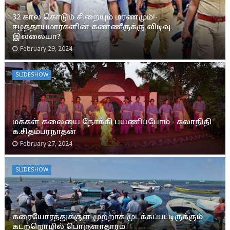
32 கால கொடும் சிறையும் மரணமும்!-
ஈழத்தாய்மார்களின் கண்ணீருக்கு விடிவு
இல்லையா?
February 29, 2024
SLIDESHOW
மக்கள் கலையை நோக்கி பயணிப்போம் - கலாநிதி
க.சிதம்பரநாதன்
February 27, 2024
SLIDESHOW
கரையோரத்துக்குள் முற்றாக முடக்கப்பட்டிருக்கும்
கடற்றொழில் பொருளாதாரம்