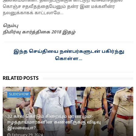
அன்னம்மாக்கா: தனிநபருக்குக் காட்டுற விசுவாசத்தில
கொஞ்ச சதவீதத்தையேனும் தன்ர இன மக்களின்ர
நலனுக்காகக் காட்டலாமே…
நெம்பு
நிமிர்வு கார்த்திகை 2018 இதழ்
இந்த செய்தியை நண்பர்களுடன் பகிர்ந்து
கொள்ள...
RELATED POSTS
SLIDESHOW
32 கால கொடும் சிறையும் மரணமும்!-
ஈழத்தாய்மார்களின் கண்ணீருக்கு விடிவு
இல்லையா?
February 29, 2024