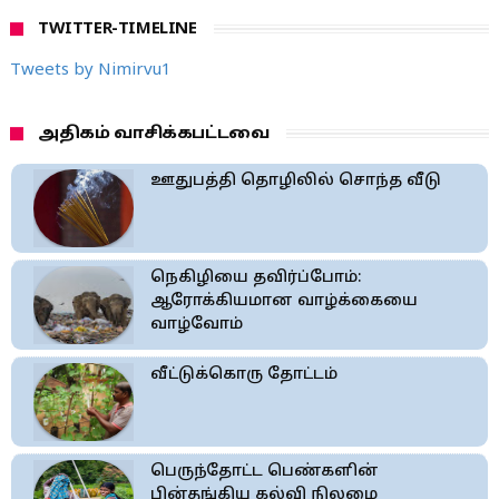
TWITTER-TIMELINE
Tweets by Nimirvu1
அதிகம் வாசிக்கபட்டவை
ஊதுபத்தி தொழிலில் சொந்த வீடு
நெகிழியை தவிர்ப்போம்:
ஆரோக்கியமான வாழ்க்கையை
வாழ்வோம்
வீட்டுக்கொரு தோட்டம்
பெருந்தோட்ட பெண்களின்
பின்தங்கிய கல்வி நிலமை