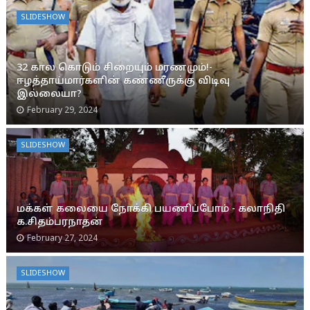
SLIDESHOW
32 கால கொடும் சிறையும் மரணமும்!-
ஈழத்தாய்மார்களின் கண்ணீருக்கு விடிவு
இல்லையா?
February 29, 2024
SLIDESHOW
மக்கள் கலையை நோக்கி பயணிப்போம் - கலாநிதி
க.சிதம்பரநாதன்
February 27, 2024
SLIDESHOW