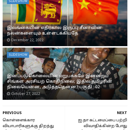
SLIDESHOW
இலங்கையின் எதிர்கால இருப்பு சீனாவின்
நலன்களையும் உள்ளடக்கியதே
December 22, 2022
SLIDESHOW
இனப்படுகொலையின் மறுபக்கமே இன்றைய
சிங்கள அரசியற் கொதிநிலை; இதில் தமிழரின்
நிலையென்ன, அடுத்ததென்ன? பகுதி : 02
October 27, 2022
PREVIOUS
NEXT
கொள்ளைக்கார
ஐ.நா கட்டமைப்பை பற்றி
வியாபாரிகளுக்கு திறந்து
விவாதிக்கின்ற போது