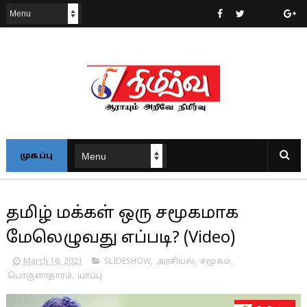
முகப்பு
தமிழ் மக்கள் ஒரு சமூகமாக
மேலெழுவது எப்படி? (Video)
March 16, 2021
SLIDESHOW
,
அரசியல்
,
சமூகம்
,
பொருளாதாரம்
,
யாப்பு