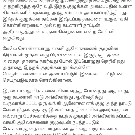
அந்த வங்கியை அந்தக் குழுவிலிருந்து நீக்கியது. அதுதான்
அதற்கிருந்த ஒரே வழி. இந்த குழுக்கள் அமைப்பதில் உள்ள
சிக்கல்களில் ஒன்றை அந்த சம்பவம் அம்பலப்படுத்தியது.
இந்தக் குழுக்கள் தங்கள் இஷ்டப்படி தங்களை உருவாக்கி
கொள்கின்றனவா அல்லது கடனாளி நாட்டின்
ஆசீர்வாதத்துடன் உருவாகின்றனவா என்ற கேள்வி
எழுகிறது.
மேலே சொன்னவாறு, வங்கி ஆலோசனைக் குழுவின்
நிர்வாகம் முதலாவது பிரச்சனையாக இருந்தது. அவை
அதைத் தாண்டி நகர்வது போல் இப்பொழுது தெரிகிறது.
அதாவது இந்தக் குழுக்கள் தமக்குள்ளே
பெரும்பான்மையால் அடையப்படும் இணக்கப்பாட்டுடன்
செயற்படுவதாக சொல்கின்றன.
இரண்டாவது பிரச்சனை விவாகரத்து போன்றது. அதாவது,
ஒரு கடனாளி நாடு அங்கீகரித்து ஆசீர்வதித்து
உருவாக்கப்பட்ட ஒரு வங்கி ஆலோசனைக் குழு அந்த நாட்டு
வேண்டுதல்களுக்கு இணங்காத நிலையில் அவர்களுடன்
எவ்வாறு பேச்சுவார்த்தை நடத்த முடியும்? அங்கீகரிக்கப்பட்ட
வங்கி ஆலோசனைக் குழுவுடன் நடத்தப்படும்
பேச்சுவாரத்தை பல மாதங்கள் அல்லது வருடங்களாக