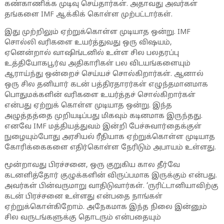
கண்காணிக்க முடிவு செய்தார்கள். அதாவது அவர்கள்
தங்களை IMF ஆக்கிக் கொள்ள முற்பட்டார்கள்.
இது முற்றிலும் ஏற்றுக்கொள்ள முடியாத ஒன்று. IMF
சொல்லி வரிகளை உயர்த்துவது ஒரு விஷயம்,
ஏனென்றால் வாஷிங்டனில் உள்ள சில பலதரப்பு
உத்தியோகபூர்வ அதிகாரிகள் பல விடயங்களையும்
ஆராய்ந்து ஒன்றைச் செய்யச் சொல்கிறார்கள். ஆனால்
ஒரு சில தனியார் கடன் பத்திரதாரர்கள் எழுந்தமானமாக
பொதுமக்களின் வரிகளை உயர்த்தச் சொல்கிறார்கள்
என்பது ஏற்றுக் கொள்ள முடியாத ஒன்று. இந்த
அழுத்தத்தை முறியடிப்பது மிகவும் கடினமாக இருந்தது.
எனவே IMF மத்தியத்துவம் இன்றி பேச்சுவார்தைக்குள்
நுழையும்போது அரசியல் ரீதியாக ஏற்றுக்கொள்ள முடியாத
கோரிக்கைகளை எதிர்கொள்ள நேரிடும் அபாயம் உள்ளது.
மூன்றாவது பிரச்சனை, ஒரு குறுகிய கால தீர்வே
கடனளித்தோர் குழுக்களின் விருப்பமாக இருக்கும் என்பது.
அவர்கள் பின்வருமாறு வாதிடுவார்கள். ‘ருரிட்டானியாவிற்கு
கடன் பிரச்சனை உள்ளது என்பதை நாங்கள்
ஏற்றுக்கொள்கிறோம். அநேகமாக இந்த நிலை இன்னும்
சில வருடங்களுக்கு தொடரும் என்பதையும்