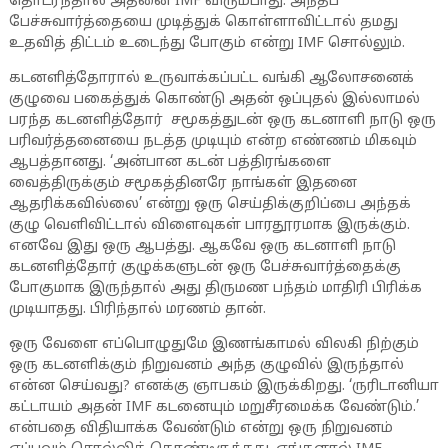
தொடர்ந்தால் அதனை IMF விரும்பாது. அந்தப்
பேச்சுவார்த்தையை முடித்துக் கொள்ளாவிட்டால் தமது
உதவித் திட்டம் உடைந்து போகும் என்று IMF சொல்லும்.
கடனளித்தோரால் உருவாக்கப்பட்ட வங்கி ஆலோசனைக்
குழுவை பகைத்துக் கொண்டு அதன் ஒப்புதல் இல்லாமல்
பரந்த கடனளித்தோர் சமூகத்துடன் ஒரு கடனாளி நாடு ஒரு
பரிவர்த்தனையை நடத்த முடியும் என்ற எண்ணம் மிகவும்
ஆபத்தானது. ‘அன்பான கடன் பத்திரங்களை
வைத்திருக்கும் சமூகத்தினரே நாங்கள் இதனை
ஆதரிக்கவில்லை’ என்று ஒரு செய்திக்குறிப்பை அந்தக்
குழு வெளிவிட்டால் விளைவுகள் பாரதூரமாக இருக்கும்.
எனவே இது ஒரு ஆபத்து. ஆகவே ஒரு கடனாளி நாடு
கடனளித்தோர் குழுக்களுடன் ஒரு பேச்சுவார்த்தைக்கு
போகுமாக இருந்தால் அது திருமண பந்தம் மாதிரி பிரிக்க
முடியாதது. பிரிந்தால் மரணம் தான்.
ஒரு வேளை எப்பொழுதுமே இணங்காமல் விலகி நிற்கும்
ஒரு கடனளிக்கும் நிறுவனம் அந்த குழுவில் இருந்தால்
என்ன செய்வது? எனக்கு ஞாபகம் இருக்கிறது. ‘ருரிடானியா
கட்டாயம் அதன் IMF கடனையும் மறுசீரமைக்க வேண்டும்.’
என்பதை விதியாக்க வேண்டும் என்று ஒரு நிறுவனம்