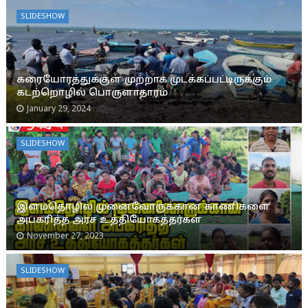
SLIDESHOW
கரையோரத்துக்குள் முற்றாக முடக்கப்பட்டிருக்கும்
கடற்றொழில் பொருளாதாரம்
January 29, 2024
SLIDESHOW
இளம்தொழில் முனைவோருக்கான காணிகளை
அபகரித்த அரச உத்தியோகத்தர்கள்
November 27, 2023
SLIDESHOW