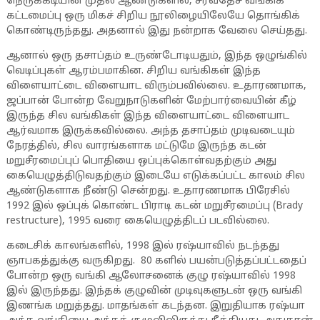
நெருக்கடியின் முதல் ஆண்டுகளில், சர்வதேச வங்கிக்
கட்டமைப்பு ஒரு மிகச் சிறிய நூலிழையிலேயே தொங்கிக்
கொண்டிருந்தது. அதனால் இது நன்றாக வேலை செய்தது.
ஆனால் ஒரு தசாப்தம் உருண்டோடியதும், இந்த ஒழுங்கில்
வெடிப்புகள் ஆரம்பமாகின. சிறிய வங்கிகள் இந்த
விளையாட்டை விளையாட விரும்பவில்லை. உதாரணமாக,
ஜப்பான் போன்ற வேறுநாடுகளின் மேற்பார்வையின் கீழ்
இருந்த சில வங்கிகள் இந்த விளையாட்டை விளையாட
ஆர்வமாக இருக்கவில்லை. அந்த தசாப்தம் முடிவடையும்
நேரத்தில், சில வாரங்களாக மட்டுமே இருந்த கடன்
மறுசீரமைப்புப் பொதியை ஒப்புக்கொள்வதற்கும் அது
கையெழுத்திடுவதற்கும் இடையே எடுக்கப்பட்ட காலம் சில
ஆண்டுகளாக நீண்டு சென்றது. உதாரணமாக பிரேசில்
1992 இல் ஒப்புக் கொண்ட பிராடி கடன் மறுசீரமைப்பு (Brady
restructure), 1995 வரை கையெழுத்திடப் படவில்லை.
கடைசிக் காலங்களில், 1998 இல் ரஷ்யாவில் நடந்தது
ஞாபகத்துக்கு வருகிறது. 80 களில் பயன்படுத்தப்பட்டதைப்
போன்ற ஒரு வங்கி ஆலோசனைக் குழு ரஷ்யாவில் 1998
இல் இருந்தது. இந்தக் குழுவின் முடிவுகளுடன் ஒரு வங்கி
இணங்க மறுத்தது. மாதங்கள் கடந்தன. இறுதியாக ரஷ்யா