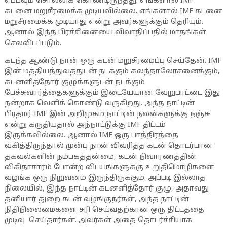
எப்பவும் சொல்லிக் கொண்டிருந்தது. எங்களால் IMF
கடனை மறுசீரமைக்க முடியவில்லை. எங்களால் IMF கடனை
மறுசீரமைக்க முடியாது என்று அவர்களுக்கும் தெரியும்.
ஆனால் இந்த பிரச்சினையை விவாதிப்பதில் மாதங்கள்
செலவிடப்படும்.
கடந்த ஆண்டு நான் ஒரு கடன் மறுசீரமைப்பு செய்தேன். IMF
இன் மத்தியத்துவத்துடன் நடக்கும் கலந்தாலோசனைக்கும்,
கடனளித்தோர் குழுக்களுடன் நடக்கும்
பேச்சுவார்த்தைகளுக்கும் இடையேயான வேறுபாட்டை இது
நன்றாக வெளிக் கொண்டு வருகிறது. அந்த நாட்டின்
பிரதமர் IMF இன் அறிமுகம் நாட்டின் நலன்களுக்கு நஞ்சு
என்று கருதியதால் அந்நாட்டுக்கு IMF திட்டம்
இருக்கவில்லை. ஆனால் IMF ஒரு பாத்திரத்தை
வகித்திருந்தால் முன்பு நான் விவரித்த கடன் தொடர்பான
தகவல்களின் நம்பகத்தன்மை, கடன் நிவாரணத்தின்
விகிதாசாரம் போன்ற விடயங்களுக்கு உறுதிமொழிகளை
வழங்க ஒரு நிறுவனம் இருந்திருக்கும். அப்படி இல்லாத
நிலையில், இந்த நாட்டின் கடனளித்தோர் குழு, அதாவது
தனியார் துறை கடன் வழங்குநர்கள், அந்த நாட்டின்
நிதிநிலைமைகளை சரி செய்வதற்கான ஒரு திட்டத்தை
முடிவு செய்தார்கள். அவர்கள் அதை தொடர்ச்சியாக