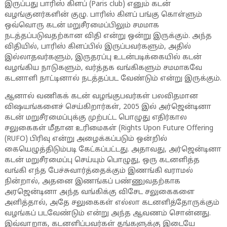
இருப்பது பாரிஸ் கிளப் (Paris club) எனும் கடன்
வழங்குனர்களின் குழு. பாரிஸ் கிளப் பங்கு கொள்ளும்
ஒவ்வொரு கடன் மறுசீரமைப்பிலும் சமமாக
நடத்தப்படுவதற்கான விதி என்று ஒன்று இருக்கும். அந்த
விதியில், பாரிஸ் கிளப்பில் இருப்பவர்களும், அதில்
இல்லாதவர்களும், இருதரப்பு உடன்படிக்கையில் கடன்
வழங்கிய நாடுகளும், வர்த்தக வங்கிகளும் சமமாகவே
கடனாளி நாட்டினால் நடத்தப்பட வேண்டும் என்று இருக்கும்.
ஆனால் வணிகக் கடன் வழங்குபவர்கள் பலவிதமான
விஷயங்களைச் செய்கிறார்கள், 2005 இல் அர்ஜென்டினா
கடன் மறுசீரமைப்புக்கு முற்பட்ட பொழுது எதிர்கால
சலுகைகள் மீதான உரிமைகள் (Rights Upon Future Offering
(RUFO) பிரிவு என்று அழைக்கப்படும் ஒன்றில்
கையெழுத்திடும்படி கேட்கப்பட்டது. அதாவது, அர்ஜென்டினா
கடன் மறுசீரமைப்பு செய்யும் பொழுது, ஒரு கடனளித்த
வங்கி எந்த பேச்சுவார்த்தைக்கும் இணங்கி வராமல்
நின்றால், அதனை இணங்கப் பண்ணுவதற்காக
அரஜென்டினா அந்த வங்கிக்கு விசேட சலுகைகளை
அளித்தால், அதே சலுகைகள் எல்லா கடனளித்தோருக்கும்
வழங்கப் படவேண்டும் என்று அந்த ஆவணம் சொன்னது.
இவ்வாறாக, கடனளிப்பவர்கள் தங்களுக்கு இடையே