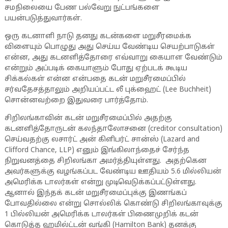
சமநிலையை பேண பல்வேறு நுட்பங்களை
பயன்படுத்துவார்கள்.
ஒரு கடனாளி நாடு தனது கடன்களை மறுசீரமைக்க
விளையும் பொழுது அது செய்ய வேண்டிய செயற்பாடுகள்
என்ன, அது கடனளித்தோரை எவ்வாறு கையாள வேண்டும்
என்றும் அப்படிக் கையாளும் போது ஏற்படக் கூடிய
சிக்கல்கள் என்ன என்பதை கடன் மறுசீரமைப்பில்
சர்வதேசத்தாலும் அறியப்பட்ட லீ புக்ஹைட் (Lee Buchheit)
சொன்னவற்றை இதுவரை பார்த்தோம்.
சிறிலங்காவின் கடன் மறுசீரமைப்பில் அதற்கு
கடனளித்தோருடன் கலந்தாலோசனை (creditor consultation)
செய்வதற்கு லசார்ட் அன் கிளிபர்ட் சான்ஸ் (Lazard and
Clifford Chance, LLP) எனும் இங்கிலாந்தைச் சேர்ந்த
நிறுவனத்தை சிறிலங்கா அமர்த்தியுள்ளது. அதற்கென
அவர்களுக்கு வழங்கப்பட வேண்டிய ஊதியம் 5.6 மில்லியன்
அமெரிக்க டாலர்கள் என்று முடிவெடுக்கப்பட்டுள்ளது.
ஆனால் இந்தக் கடன் மறுசீரமைப்புக்கு இணங்கப்
போவதில்லை என்று சொல்லிக் கொண்டு சிறிலங்காவுக்கு
1 பில்லியன் அமெரிக்க டாலர்கள் பிணைமுறிக் கடன்
கொடுத்த ஹமில்ட்டன் வங்கி (Hamilton Bank) தனக்கு