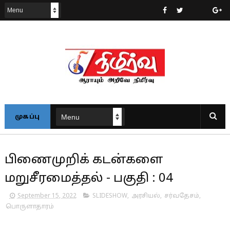
முகப்பு
பிணைமுறிக் கடன்களை
மறுசீரமைத்தல் - பகுதி : 04
September 15, 2022
SLIDESHOW
,
அரசியல்
,
சர்வதேசம்
,
பொருளாதாரம்