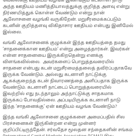
வேலைக்கு ஊதியம் வழங்க இணங்கும் கடனாளி நாடு
அந்த ஊதியம் மணித்தியாலத்துக்கு குறித்த அளவு என்று
நிர்ணயித்துக் கொள்ள வேண்டும் என்று நான்
ஆலோசனை வழங்கி வருகிறேன். மறுசீரமைக்கப்படும்
கடனின் குறித்தளவு விகிதாசார ஊதியம் என்பது இனிமேல்
இல்லை.
வங்கி ஆலோசனைக் குழுக்கள் இந்த ஊதியத்தை தமது
‘சாதனைக்கான ஊதியம்’ என்று அழைத்தார்கள். இவர்கள்
என்ன சாதனையை இருக்கிறதென்று எனக்கு
விளங்கவில்லை. அவர்களைப் பொறுத்தவரையில்
சாதனை என்பது கடன் மறுசீரமைத்தலைத் தவிர்ப்பதாகவே
இருக்க வேண்டும். அல்லது கடனாளி நாட்டுக்கு
ஆகக்குறைந்த கடன் நிவாரணத்தை அளிப்பதாக இருக்க
வேண்டும். கடனாளி நாட்டைப் பொறுத்தவரையில்
இவற்றில் எது நடந்தாலும் அந்நாட்டுக்கு சாதகமாக
இருக்கப் போவதில்லை. அப்படியிருக்க கடனாளி நாடு
இந்த ‘சாதனைக்கு’ ஏன் ஊதியம் வழங்க வேண்டும்?
இந்த வங்கி ஆலோசனை குழுக்களை அமைப்பதில் சில
பிரச்சனைகள் இரு்கின்றன என்று முன்னர்
குறிப்பிட்டிருந்தேன். சர்வதேச மூலதன சந்தைகளின் சங்கம்