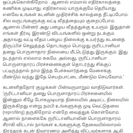
ஒப்புக்கொள்கிறோம் . ஆனால் எம்மால் எதிர்காலத்தை
கணிக்க முடியாது. எதிர்காலம் யாருக்குமே தெரியாது.
எனவே உங்கள் கடனின் முதிர்ச்சிக் காலத்தை நீட்டிப்போம்.
சில வருடங்களுக்கு வட்டி வீதத்தையும் குறைப்போம்.
ஆனால் பின்னர் அது பழைய வீதத்துக்கு உயரும். இதுதான்
எங்கள் தீர்வு. இரண்டு விடயங்களில் ஒன்று நடக்கும்.
அதாவது வட்டி வீதம் பழைய நிலைக்கு உயர்ந்து கடனைத்
திருப்பிச் செலுத்தத் தொடங்கும் பொழுது ருரிட்டானியா
தனது பொருளாதார நிலையை மீட்டெடுத்து இருக்கும். இது
நடந்தால் எல்லாம் சுகமே. அல்லது, ருரிட்டானியா
பொருளாதாரப் பிரச்சனைக்குள் தொடர்ந்து சிக்குப்
பட்டிருந்தால் நாம் இந்த பேச்சுவார்த்தை மேசைக்கு
மீண்டும் வந்து இதே செயற்பாட்டை மீண்டும் செய்வோம்.’
கடனளித்தோர் குழுக்கள் பின்வருமாறும் வாதிடுவார்கள்.
‘ருரிட்டானியா தனது பொருளாதாரப் பிரச்சனையில்
இன்னும் கீழே போகமுடியாத நிலையில் அடிமட்ட நிலையில்
இருக்கிறது என்று நம்பி உங்களுக்கு முடி வெட்டுதலை
(reprofiling) தருகிறோம் என்றே வைத்துக் கொள்வோம்.
ஆனால் நாளைக்கே ருரிட்டானியாவின் பொருளாதாரம்
சீராகி விட்டால் நாங்கள் உங்களுக்கு தேவையில்லாமல்
நிரந்தரக் கடன் நிவாரணம் அளித்து விட்டவர்களாக ஆகி