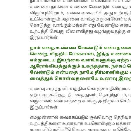
நாம் எமக்கான உணவினை எவ்வளவில் உட்கொள
உணவை நாங்கள் உண்ண வேண்டும் என்பதும் அ
விரும்புகிறோம், என்ன வகையில் அது உற்பத
உட்கொள்ளும் அதனை வாங்கும் நுகர்வோர் மத
கொடுத்து வாங்கும் மக்கள் எது வேண்டும் 
உற்பத்தி செய்து விளைவித்து வழங்குவதற்கு 
இருப்பார்கள்.
நாம் எதை உண்ண வேண்டும் என்பதனை வே
சென்று சிதறிப் போகாமல், இந்த உணவை 
எம்முடைய இயற்கை வளங்களுக்கு ஏற்ற வ
ஆரோக்கியத்துக்கும் உகந்ததாக, நச்ச
வேண்டும் என்பதை நாமே தீர்மானிக்கும
வைத்துக் கொள்வதனையே உணவு இறை
உணவு சார்ந்த விடயத்தில் கொஞ்சம் தீவிரமாக
ஏற்பட்டிருக்கிறது. நிபுணத்துவம், தொழிநுட்பம், 
வருமானம் என்பவற்றை எமக்கு அறிமுகம் செய்வ
இருப்பார்கள்.
எம்முன்னால் வைக்கப்படும் ஒவ்வொரு தெரிவ
உற்பத்திகளை உணவாக உட்கொள்ளும் மக்கள
முறையில் மதிப்பீடு செய்து முடிவுகளை எடுத்