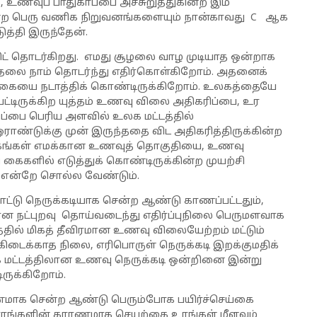
வுப் பாதுகாப்பை அச்சுறுத்துகின்ற இம்
கின்ற பெரு வணிக நிறுவனங்களையும் நான்காவது C ஆக
த்தி இருந்தேன்.
ிட் தொடர்கிறது. எமது சூழலை வாழ முடியாத ஒன்றாக
்தலை நாம் தொடர்ந்து எதிர்கொள்கிறோம். அதனைக்
்க்கையை நடாத்திக் கொண்டிருக்கிறோம். உலகத்தையே
பட்டிருக்கிற யுத்தம் உணவு விலை அதிகரிப்பை, உர
்பை பெரிய அளவில் உலக மட்டத்தில்
் ஓராண்டுக்கு முன் இருந்ததை விட அதிகரித்திருக்கின்ற
ங்கள் எமக்கான உணவுத் தொகுதியை, உணவு
களில் எடுத்துக் கொண்டிருக்கின்ற முயற்சி
ு என்றே சொல்ல வேண்டும்.
ட்டு நெருக்கடியாக சென்ற ஆண்டு காணப்பட்டதும்,
ன நட்புறவு தொய்வடைந்து எதிர்ப்புநிலை பெருமளவாக
்தில் மிகத் தீவிரமான உணவு விலையேற்றம் மட்டும்
ிடைக்காத நிலை, எரிபொருள் நெருக்கடி இறக்குமதிக்
க மட்டத்திலான உணவு நெருக்கடி ஒன்றினை இன்று
ருக்கிறோம்.
மாக சென்ற ஆண்டு பெரும்போக பயிர்ச்செய்கை
குவாரங்களின் காரணமாக செயற்கை உரங்கள் மீளவும்