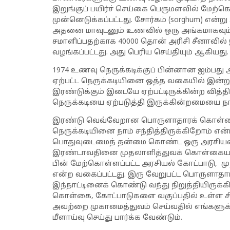
இறுங்குப் பயிர்ச் செய்கை பெருமளவில் மேற்க
முன்னெடுக்கப்பட்டது. சோர்கம் (sorghum) என்
அதனை மாவுடனும் உணவில் ஒரு அங்கமாகவும
சமாளிப்பதற்காக 40000 தொன் அரிசி சீனாவில் இ
வழங்கப்பட்டது. அது பெரிய செய்தியும் ஆகியது.
1974 உணவு நெருக்கடிக்குப் பின்னான ஐம்ப
ஏற்பட்ட நெருக்கடியினை ஒத்த வகையில் இன்று
இரண்டுக்கும் இடையே ஏற்பட்டிருக்கின்ற வித்தி
நெருக்கடியை ஏற்படுத்தி இருக்கின்றமையை ந
இரண்டு வெவ்வேறான பொருளாதாரக் கொள்கை
நெருக்கடியினை நாம் சந்தித்திருக்கிறோம் எ
பொதுவுடைமைத் தன்மை கொண்ட ஒரு அரசிய
இரண்டாவதினை முதலாளித்துவக் கொள்கையாக
பின் மேற்கொள்ளப்பட்ட அரசியல் கோட்பாடு, மு
என்ற வகைப்பட்டது. இரு வேறுபட்ட பொருளாதா
இந்நாட்டினைக் கொண்டு வந்து நிறுத்தியிருக
கொள்கை, கோட்பாடுகளை வகுப்பதில் உள்ள சி
அவற்றை முகாமைத்துவம் செய்வதில் எங்களுக
மீளாய்வு செய்து பார்க்க வேண்டும்.