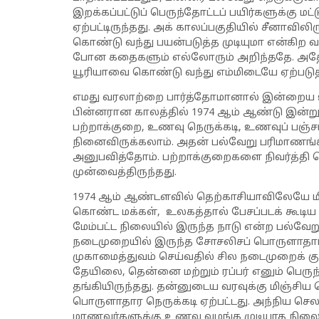
இறக்கப்பட்டுப் பெருந்தோட்டப் பயிர்களுக்கு மட்
ஏற்பட்டிருந்தது. அக் காலப்பகுதியில் சீனாவி
கொண்டு வந்து பயன்படுத்த முடியுமா என்கிற வா
போன கதைகளும் எல்லோரும் அறிந்ததே. அதே வ
யூரியாவை கொண்டு வந்து எம்மிடையே ஏற்படுத்
எமது வரலாற்றை பார்த்தோமானால் இன்றைய உணவ
பின்னரான காலத்தில் 1974 ஆம் ஆண்டு இன்ற
பற்றாக்குறை, உணவு நெருக்கடி, உணவுப் பஞ்
நினைவிருக்கலாம். அதன் பல்வேறு பரிமாண
அனுபவித்தோம். பற்றாக்குறைகளை நிவர்த்தி 
முன்வைத்திருந்தது.
1974 ஆம் ஆண்டளவில் தெற்காசியாவிலேயே ம
கொண்ட மக்கள், உலகத்தால் பேசப்படக் கூடிய 
மேம்பட்ட நிலையில் இருந்த நாடு என்ற பல்வே
நடைமுறையில் இருந்த சோசலிசப் பொருளாதார
முகாமைத்துவம் செய்வதில் சில நடைமுறைக் கு
தேயிலை, தென்னை மற்றும் ரப்பர் எனும் பெருந
தங்கியிருந்தது. தன்னுடைய வரவுக்கு மிஞ்
பொருளாதார நெருக்கடி ஏற்பட்டது. அந்நிய செ
மாணவர்களுக்கு உணவு வழங்க முடியாத நிலைய