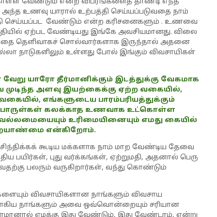
்ள வேண்டும் என்ற விபரங்களைத் தாண்டி எந்த
ந்த உணவு யாரால் உற்பத்தி செய்யப்படுவதை நாம்
்தி செய்யப்பட வேண்டும் என்ற கரிசனைகளும் . உணவை
்தியில் ஏற்பட வேண்டியது இங்கே அவசியமானது. விலை
என்பதை தெளிவாகச் சொல்வார்களாக இருந்தால் அதனை
எல்லா நாடுகளிலும் உள்ளது போல் இங்கும் விவசாயிகள்
று யாரோ தீர்மானிக்கும் இடத்துக்கு வேகமாக
முடிந்த அளவு இயற்கைக்கு ஏற்ற வகையில்,
கையில், எங்களுடைய பாரம்பரியத்துக்கும்
ுப் பொருள்கள் கலக்காத உணவாக உட்கொள்ள
் வல்லமையையும் உரிமையினையும் எமது கையில்
யாண்மை என்கிறோம்.
 சிந்திக்கக் கூடிய மக்களாக நாம் மாற வேண்டிய தேவை
புதிய பயிர்கள், புது வர்க்கங்கள், ஏற்றுமதி, அதனால் பெரு
தற்கு பலரும் வருகிறார்கள், வந்து கொண்டும்
ுகளையும் விவசாயிகளான நாங்களும் விவசாய
ாகிய நாங்களும் அவை ஒவ்வொன்றையும் சரியான
தோமானால் எமக்கு இது வேண்டும், இது வேண்டாம், என்று