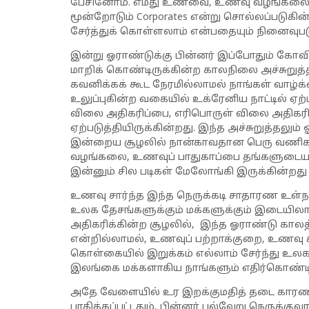
பேசினோம். எமது உணவை, உணவு வழங்கலை, உண
மூன்றோடும் Corporates என்று சொல்லப்படு
சேர்த்துக் கொள்ளலாம் என்பதையும் நினைவுபடு
இன்று ஓராண்டுக்கு பின்னர் இப்போதும் கோவ
மாறிக் கொண்டிருக்கின்ற காலநிலை அச்சுறுத
கவனிக்கக் கூட நேரமில்லாமல் நாங்கள் வாழ
உலுப்புகின்ற வகையில் உக்ரேனிய நாட்டில் ஏற்
விலை அதிகரிப்பை, எரிபொருள் விலை அதிகரிப
ஏற்படுத்தியிருக்கின்றது. இந்த அச்சுறுத்தலும
இன்றைய சூழலில் நான்காவதான பெரு வணிக
வழங்கலை, உணவுப் பாதுகாப்பை தங்களுடைய கை
இன்னும் சில படிகள் மேலோங்கி இருக்கின்றத
உணவு சார்ந்த இந்த நெருக்கடி சாதாரண உள்நா
உலக தேசங்களுக்கும் மக்களுக்கும் இடையிலா
அதிகரிக்கின்ற சூழலில், இந்த ஓராண்டு காலத
என்றில்லாமல், உணவுப் பற்றாக்குறை, உணவு க
கொள்கையில் இறுக்கம் எல்லாம் சேர்ந்து உல
இலங்கை மக்களாகிய நாங்களும் எதிர்கொண்டி
அதே வேளையில் உர இறக்குமதித் தடை காரண
பாதிக்கப்பட்டதும், பின்னர் பல்வேறு நெருக்