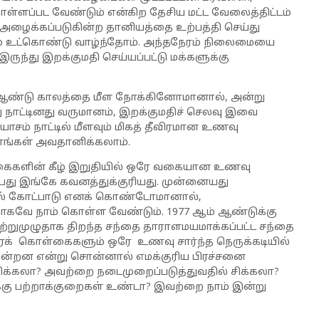
ொள்ளப்பட வேண்டும் என்கிற தேசிய மட்ட வேலைத்திட்டம்
று அழைக்கப்படுகின்ற தானியத்தை உற்பத்தி செய்து
் உட்கொண்டு வாழ்ந்தோம். அந்தநேரம் நிலைமையை
ருந்து இறக்குமதி செய்யப்பட்டு மக்களுக்கு
து ஆண்டு காலத்தை மீள நோக்கினோமானால், அன்று
 நாட்டினது வருமானம், இறக்குமதிச் செலவு இவை
யாசம் நாட்டில் மீளவும் மிகத் தீவிரமான உணவு
ாங்கள் அவதானிக்கலாம்.
களின் கீழ் இறுதியில் ஒரே வகையான உணவு
ன்பது இங்கே கவனத்துக்குரியது. முன்னையது
ல் கோட்பாடு எனக் கொண்டோமானால்,
வே நாம் கொள்ள வேண்டும். 1977 ஆம் ஆண்டுக்கு
ற்றுமுழுதாக திறந்த சந்தை தாராளமயமாக்கப்பட்ட சந்தை
ரக் கொள்கைகளும் ஒரே உணவு சார்ந்த நெருக்கடியில்
்கின்றன என்று சொன்னால் எமக்குரிய பிரச்சனை
க்கலா? அவற்றை நடைமுறைப்படுத்துவதில் சிக்கலா?
்கு பற்றாக்குறைகள் உண்டா? இவற்றை நாம் இன்று