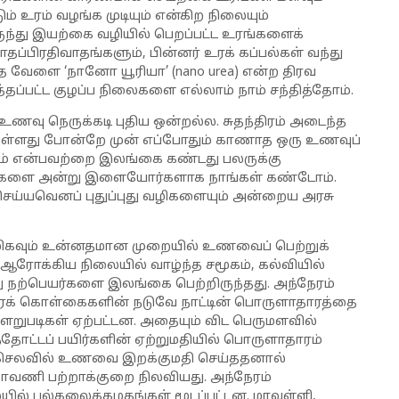
டும் உரம் வழங்க முடியும் என்கிற நிலையும்
லிருந்து இயற்கை வழியில் பெறப்பட்ட உரங்களைக்
தப்பிரதிவாதங்களும், பின்னர் உரக் கப்பல்கள் வந்து
ேளை ‘நானோ யூரியா’ (nano urea) என்ற திரவ
தப்பட்ட குழப்ப நிலைகளை எல்லாம் நாம் சந்தித்தோம்.
ு நெருக்கடி புதிய ஒன்றல்ல. சுதந்திரம் அடைந்த
ுள்ளது போன்றே முன் எப்போதும் காணாத ஒரு உணவுப்
சம் என்பவற்றை இலங்கை கண்டது பலருக்கு
ங்களை அன்று இளையோர்களாக நாங்கள் கண்டோம்.
செய்யவெனப் புதுப்புது வழிகளையும் அன்றைய அரசு
ிகவும் உன்னதமான முறையில் உணவைப் பெற்றுக்
ஆரோக்கிய நிலையில் வாழ்ந்த சமூகம், கல்வியில்
று நற்பெயர்களை இலங்கை பெற்றிருந்தது. அந்நேரம்
க் கொள்கைகளின் நடுவே நாட்டின் பொருளாதாரத்தை
ளறுபடிகள் ஏற்பட்டன. அதையும் விட பெருமளவில்
்தோட்டப் பயிர்களின் ஏற்றுமதியில் பொருளாதாரம்
சிய செலவில் உணவை இறக்குமதி செய்ததனால்
லாவணி பற்றாக்குறை நிலவியது. அந்நேரம்
ில் பல்கலைக்கழகங்கள் மூடப்பட்டன. மரவள்ளி,