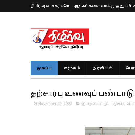
நிமிர்வு வாசகர்களே
ஆக்கங்களை எமக்கு அனுப்பி 
முகப்பு
சமூகம்
அரசியல்
பொர
தற்சார்பு உணவுப் பண்பாட
November 21, 2022
இயற்கைவழி
,
சமூகம்
,
பொர