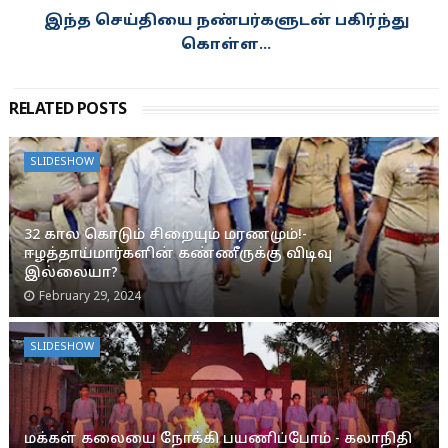
இந்த செய்தியை நண்பர்களுடன் பகிர்ந்து
கொள்ள...
RELATED POSTS
SLIDESHOW
32 கால கொடும் சிறையும் மரணமும்!-
ஈழத்தாய்மார்களின் கண்ணீருக்கு விடிவு
இல்லையா?
February 29, 2024
SLIDESHOW
மக்கள் கலையை நோக்கி பயணிப்போம் - கலாநிதி