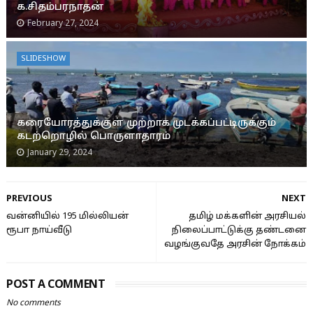
க.சிதம்பரநாதன்
February 27, 2024
SLIDESHOW
கரையோரத்துக்குள் முற்றாக முடக்கப்பட்டிருக்கும்
கடற்றொழில் பொருளாதாரம்
January 29, 2024
PREVIOUS
NEXT
வன்னியில் 195 மில்லியன்
தமிழ் மக்களின் அரசியல்
ரூபா நாய்வீடு
நிலைப்பாட்டுக்கு தண்டனை
வழங்குவதே அரசின் நோக்கம்
POST A COMMENT
No comments