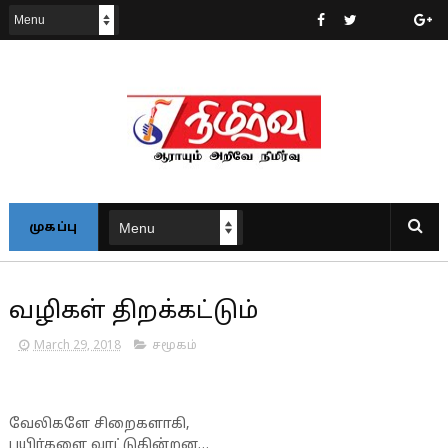
முகப்பு
வழிகள் திறக்கட்டும்
March 29, 2018
சமூகம்
வேலிகளே சிறைகளாகி,
பயிர்களை வாட்டுகின்றன…