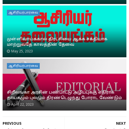
ஆசிரியர்பார்வை
முள்ளிவாய்க்கால் திரட்சியை ஆக்க சக்தியாக
மாற்றுவதே காலத்தின் தேவை
May 25, 2023
ஆசிரியர்பார்வை
சிறீலங்கா அரசின் பண்பாட்டு அழிப்புக்கு எதிராக
தாயகமும் புலமும் திரண்டெழுந்து போராட வேண்டும்
April 22, 2023
PREVIOUS
NEXT