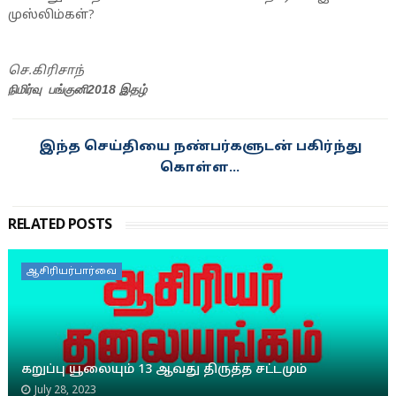
முஸ்லிம்கள்?
செ.கிரிசாந்
நிமிர்வு பங்குனி2018 இதழ்
இந்த செய்தியை நண்பர்களுடன் பகிர்ந்து
கொள்ள...
RELATED POSTS
ஆசிரியர்பார்வை
கறுப்பு யூலையும் 13 ஆவது திருத்த சட்டமும்
July 28, 2023