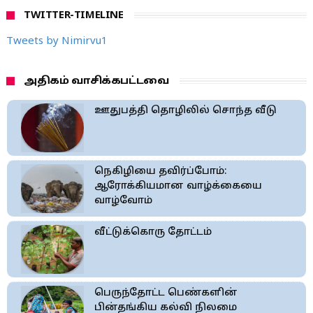
TWITTER-TIMELINE
Tweets by Nimirvu1
அதிகம் வாசிக்கபட்டவை
ஊதுபத்தி தொழிலில் சொந்த வீடு
நெகிழியை தவிர்ப்போம்:
ஆரோக்கியமான வாழ்க்கையை
வாழ்வோம்
வீட்டுக்கொரு தோட்டம்
பெருந்தோட்ட பெண்களின்
பின்தங்கிய கல்வி நிலமை