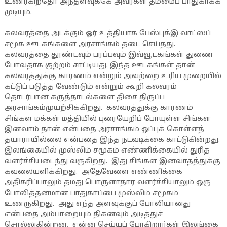
உணர்கிறதோ அந்தளவுக்கே அவர்கள் தம்மைப் பாதுகாக்க
முடியும்.
கலவரத்தை அடக்கும் ஓர் உத்தியாக பேஸ்புக்இ வாட்ஸப்
சமூக ஊடகங்களை அரசாங்கம் தடை செய்தது.
கலவரத்தை தூண்டவும் பரப்பவும் இவ்வூடகங்கள் துணை
போவதாக குற்றம் சாட்டியது. இந்த ஊடகங்கள் தான்
கலவரத்துக்கு காரணம் என்றும் அவற்றை உரிய முறையில்
கட்டுப் படுத்த வேண்டும் என்றும் கூறி கலவரம்
தொடர்பான கருத்தாடல்களை திசை திருப்ப
அரசாங்கம்முயற்சிக்கிறது. கலவரத்துக்கு காரணம்
சிங்கள மக்கள் மத்தியில் புரையேறிப் போயுள்ள சிங்கள
இனவாம் தான் என்பதை அரசாங்கம் ஒப்புக் கொள்ளத்
தயாராயில்லை என்பதை இந்த நடவடிக்கை காட்டுகின்றது.
இலங்கையில் முஸ்லிம் சமூகம் எண்ணிக்கையில் துரித
வளர்ச்சியடைந்து வருகிறது. இது சிங்கள இனவாதத்துக்கு
கவலையளிக்கிறது. அதேவேளை எண்ணிக்கை
அதிகரிப்பாலும் தமது பொருளாதார வளர்ச்சியாலும் ஒரு
போலித்தனமான பாதுகாப்பை முஸ்லிம் சமூகம்
உணருகிறது. அது எந்த அளவுக்குப் போலியானது
என்பதை அம்பாறையும் திகனவும் அடித்துச்
சொல்லுகின்றன. என்ன செய்யப் போகிறார்கள் இலங்கை