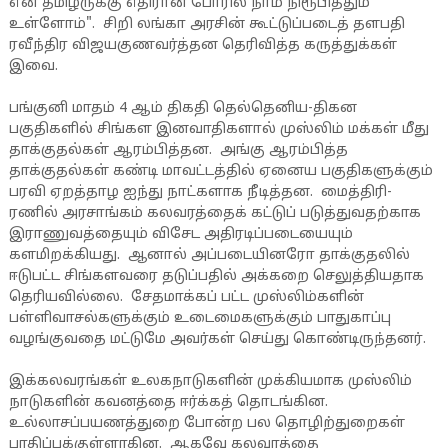
என தமிழருக்கு எதிரான போரில் நாம் நிரூபித்தும்
உள்ளோம்". சிறி லங்கா அரசின் கூட்டுப்படைத் தளபதி
ரவீந்திர விஜயகுணவர்த்தன தெரிவித்த கருத்துக்கள்
இவை.
பங்குனி மாதம் 4 ஆம் திகதி தெல்தெனிய-திகன
பகுதிகளில் சிங்கள இனவாதிகளால் முஸ்லிம் மக்கள் மீது
தாக்குதல்கள் ஆரம்பித்தன. அங்கு ஆரம்பித்த
தாக்குதல்கள் கண்டி மாவட்டத்தில் ஏனைய பகுதிகளுக்கும்
பரவி ஏறத்தாழ ஐந்து நாட்களாக நீடித்தன. மைத்திரி-
ரணில் அரசாங்கம் கலவரத்தைக் கட்டுப் படுத்துவதற்காக
இராணுவத்தையும் விசேட அதிரடிப்படையையும்
களமிறக்கியது. ஆனால் அப்படையினரோ தாக்குதலில்
ஈடுபட்ட சிங்களவரை தடுப்பதில் அக்கறை செலுத்தியதாக
தெரியவில்லை. சேதமாக்கப் பட்ட முஸ்லிம்களின்
பள்ளிவாசல்களுக்கும் உடைமைகளுக்கும் பாதுகாப்பு
வழங்குவதை மட்டுமே அவர்கள் செய்து கொண்டிருந்தனர்.
இக்கலவரங்கள் உலகநாடுகளின் முக்கியமாக முஸ்லிம்
நாடுகளின் கவனத்தை ஈர்க்கத் தொடங்கின.
உல்லாசப்பயணத்துறை போன்ற பல தொழிற்துறைகள்
பாதிப்புக்குள்ளாகின. ஆகவே கலவரத்தை