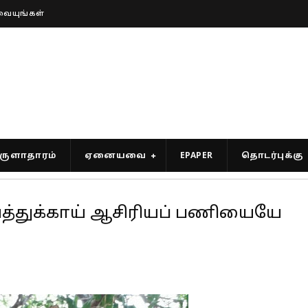
வையுங்கள்
ுளாதாரம்
ஏனையவை
EPAPER
தொடர்புக்கு
த்துக்காய் ஆசிரியப் பணியையே