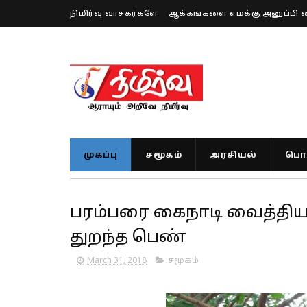
நிமிர்வு வாசகர்களே
ஆக்கங்களை எமக்கு அனுப்பி 
முகப்பு
சமூகம்
அரசியல்
பொர
பரம்பரை கைநாடி வைத்திய
துறந்த பெண்
March 31, 2018
சமூகம்