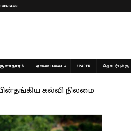
வையுங்கள்
ுளாதாரம்
ஏனையவை
EPAPER
தொடர்புக்கு
பின்தங்கிய கல்வி நிலமை