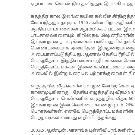
ஏற்பாட்டை கொண்டும் தனித்தும் இயங்கி வந்த
சுதந்திர கால இலங்கையின் கல்விச் சீர்திருத
மேம்படுத்துவதாகும். 1940 களின் பிற்பகுதிகள
மத்திய பாடசாலைகள் ஆரம்பிக்கப் பட்டன. இலவசக்
பாடசாலைகளையும், கிறிஸ்தவ மிஷனரிமாரின் 
இவ்வாறான நடவடிக்கைகள் பல்வேறு பின்தங்கிய
கொண்டவையாக அமைந்தன. இம்முறையானது 
அடையாளப்படுத்தியது. ஆனால் தேசிய ரீதியில்
பெருந்தோட்ட இந்திய வம்சாவழி மக்களை சென
பெருந்தோட்ட மக்கள் இணைக்கப்பட்டமையானது 
அடைவில் இன்றுவரை பல பற்றாக்குறைகள் நி
எழுத்தறிவு வீதங்களில் பல முன்னேற்றங்கள் 
காணமுடிகின்றது. தேசிய எழுத்தறிவு வீதம் 94.
பெருந்தோட்ட பெண்களின் எழுத்தறிவு வீதம் 6
இவ்வாறான இடைவெளியை காணமுடியும். 26% 
பெறாதவர்கள், எனவே பெருந்தோட்ட மக்களின் 
பெற்றவர்கள் என்பது குறிப்பிடத்தக்கது.
2003ம் ஆண்டின் அரசாங்க புள்ளிவிபரங்களின்