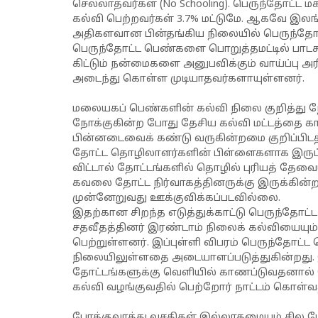
செல்லாதவர்கள் (No Schooling). பெருந்தோட்ட 
கல்வி பெற்றவர்கள் 3.7% மட்டுமே. ஆகவே இ
அதிகளவான பின்தங்கிய நிலையில் பெருந்தோ
பெருந்தோட்ட பெண்களை பொறுத்தமட்டில் பா
கிட்டும் நன்மைகளை அனுபவிக்கும் வாய்ப்பு 
அடைந்து கொள்ள முடியாதவர்களாயுள்ளனர்.
மலையகப் பெண்களின் கல்வி நிலை குறித்து ந
நோக்குகின்ற போது தேசிய கல்வி மட்டத்தை காட
பின்னடைவைக் கண்டு வருகின்றமை குறிப்பிட
தோட்ட தொழிலாளர்களின் பிள்ளைகளாக இருப்ப
விட்டால் தோட்டங்களில் தொழில் புரியத் தே
கவலை தோட்ட நிர்வாகத்தினருக்கு இருக்கின
முன்னேறுவது ஊக்குவிக்கப்படவில்லை.
இதற்கான சிறந்த எடுத்துக்காட்டு பெருந்தோட
சதவீதத்தினர் இரண்டாம் நிலைக் கல்வியையும
பெற்றுள்ளனர். இப்புள்ளி விபரம் பெருந்தோட
நிலையிலுள்ளதை அடையாளப்படுத்துகின்றது. 
தோட்டங்களுக்கு வெளியில் காணப்டுவதனால்
கல்வி வழங்குவதில் பெற்றோர் நாட்டம் கொள்
போக்குவரத்து வசதிகள் இல்லாதமையும் சில போ