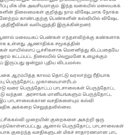
ிப்பு மிக மிக அவசியமாகும். இந்த வகையில் மலையகக்
ண்களின் நிலைமைகள் குறித்து நாம் விஷேடமாக நோக்க
ன்னேற்றம் காண்பதற்கு பெண்களின் கல்வியில் விஷேட
திஜீவிகள் வலியுறுத்தி இருக்கின்றனர்.
, ஆனால் மலையகப் பெண்கள் எந்தளவிற்க்கு கண்களாக
ியாக உள்ளது. ஆணாதிக்க சமூகத்தின்
கள் வாயில்லாப் பூச்சிகளாக மௌனித்து கிடப்பதையே
ரம் கட்டப்பட்ட நிலையில் வெறுமனே உழைக்கும்
 இருப்பது ஒன்றும் புதிய விடயமல்ல.
்கை ஆரம்பித்த காலம் தொட்டு வரலாற்று ரீதியாக
பு பெருந்தோட்ட முகாமையாளரிடம்
் ஆண்டு வரை பெருந்தோட்டப் பாடசாலைகள் பெருந்தோட்ட
டு வந்தன. அரசாங்க மானியங்களும் பெருந்தோட்ட
 இப் பாடசாலைக்கான வசதிகளையும் கல்வி
 அதிக அக்கறை செலுத்தவில்லை.
்றஆட்சிக்கல்வி முறையின் குறைகளை அகற்றி ஒரு
மேற்கொள்ளப்பட்டது. ஆனால் பெருந்தோட்ட பாடசாலைகள்
்பாக குறைந்த வசதிகளுடன் மிகச் சாதாரணமான பாட