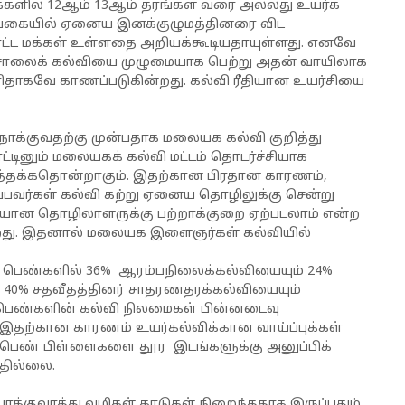
மக்களில் 12ஆம் 13ஆம் தரங்கள் வரை அல்லது உயர்க்
லங்கையில் ஏனைய இனக்குழுமத்தினரை விட
ட்ட மக்கள் உள்ளதை அறியக்கூடியதாயுள்ளது. எனவே
டசாலைக் கல்வியை முழுமையாக பெற்று அதன் வாயிலாக
அரிதாகவே காணப்படுகின்றது. கல்வி ரீதியான உயர்சியை
ோக்குவதற்கு முன்பதாக மலையக கல்வி குறித்து
்டினும் மலையகக் கல்வி மட்டம் தொடர்ச்சியாக
த்தக்கதொன்றாகும். இதற்கான பிரதான காரணம்,
வர்கள் கல்வி கற்று ஏனைய தொழிலுக்கு சென்று
வையான தொழிலாளருக்கு பற்றாக்குறை ஏற்படலாம் என்ற
்றது. இதனால் மலையக இளைஞர்கள் கல்வியில்
்ட பெண்களில் 36% ஆரம்பநிலைக்கல்வியையும் 24%
் 40% சதவீதத்தினர் சாதரணதரக்கல்வியையும்
்ட பெண்களின் கல்வி நிலமைகள் பின்னடைவு
இதற்கான காரணம் உயர்கல்விக்கான வாய்ப்புக்கள்
 பெண் பிள்ளைகளை தூர இடங்களுக்கு அனுப்பிக்
வதில்லை.
க்குவரத்து வழிகள் காடுகள் நிறைந்ததாக இருப்பதும்