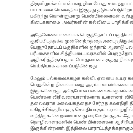
திருவிழாக்கள் என்பவற்றின் போது சம்மந்தப்
பாடசாலை செல்வதில் இருந்து தடுக்கப்படுகி
பகிர்ந்து கொள்ளுமாறு பெண்பிள்ளைகள் வற்புற
கிடைக்காமை அவர்களின் கல்வியை பாதிக்கின்
அதேவேளை மலையக பெருந்தோட்டப் பகுதிகளில
குறிப்பிடத்தக்க முன்னேற்றத்தை அடைந்திரு
பெருந்தோட்டப் பகுதிகளில் ஐந்தாம் ஆண்டு பு
பரீட்சைகளில் சித்தியடைபவர்களில் பெருந்த
அதிகரித்திருப்பதாக பொதுவான கருத்து நிலவு
செய்தியாக காணப்படுகின்றது.
மேலும் பல்கலைக்கழக கல்வி, ஏனைய உயர் கல
பெறுகின்ற நிலையானது ஆரம்ப காலங்களை விட
இருக்கின்றது. அதேபோல பல்கலைக்கழகங்களி
பெண்கள் விரிவுரையாளர்களாக உள்ளனர். விச
தலைவராக மலையகத்தைச் சேர்ந்த கலாநிதி தி
மகிழ்ச்சிக்குரிய ஒரு செய்தியாகும். வரலாற்
வந்திருக்கின்றமையானது வரவேற்கத்தக்கதோ
தொழிலாளர்களின் பெண் பிள்ளைகள் ஆசிரிய
இருக்கின்றனர். இந்நிலை பாராட்டத்தக்கதாகும்