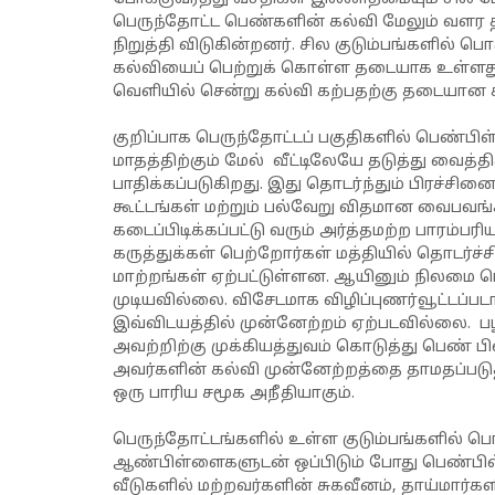
பெருந்தோட்ட பெண்களின் கல்வி மேலும் வளர
நிறுத்தி விடுகின்றனர். சில குடும்பங்களில்
கல்வியைப் பெற்றுக் கொள்ள தடையாக உள்ளது.
வெளியில் சென்று கல்வி கற்பதற்கு தடையா
குறிப்பாக பெருந்தோட்டப் பகுதிகளில் பெண்
மாதத்திற்கும் மேல் வீட்டிலேயே தடுத்து வைத்
பாதிக்கப்படுகிறது. இது தொடர்ந்தும் பிரச்சி
கூட்டங்கள் மற்றும் பல்வேறு விதமான வைபவ
கடைப்பிடிக்கப்பட்டு வரும் அர்த்தமற்ற பாரம
கருத்துக்கள் பெற்றோர்கள் மத்தியில் தொடர்
மாற்றங்கள் ஏற்பட்டுள்ளன. ஆயினும் நிலமை ப
முடியவில்லை. விசேடமாக விழிப்புணர்வூட்டப்ப
இவ்விடயத்தில் முன்னேற்றம் ஏற்படவில்லை. ப
அவற்றிற்கு முக்கியத்துவம் கொடுத்து பெண் 
அவர்களின் கல்வி முன்னேற்றத்தை தாமதப்படுத
ஒரு பாரிய சமூக அநீதியாகும்.
பெருந்தோட்டங்களில் உள்ள குடும்பங்களில் 
ஆண்பிள்ளைகளுடன் ஒப்பிடும் போது பெண்பிள்
வீடுகளில் மற்றவர்களின் சுகவீனம், தாய்மார்க