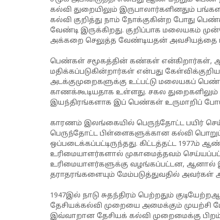
கல்வி துறையிலும் இருபாலார்களினதும் பங்கள
கல்வி குறித்து நாம் நோக்குகின்ற போது பெ
வேண்டி இருக்கிறது. குறிப்பாக மலையகம் மு
அக்கறை செலுத்த வேண்டியதன் அவசியத்தை புத்
பெண்கள் சமூகத்தின் கண்கள் என்கிறார்கள்
மதிக்கப்படுகின்றார்கள் என்பது கேள்விக்குற
அடக்குமுறைகளுக்கு உட்பட்டு மலையகப் பெண்
காணக்கூடியதாக உள்ளது. சகல துறைகளிலும் ஓ
இயந்திரங்களாக இப் பெண்கள் உருமாறிப் போய்
காரணம் இலங்கையில் பெருந்தோட்ட பயிர் செய
பெருந்தோட்ட பிள்ளைகளுக்கான கல்வி பொறுப்
ஒப்படைக்கப்பட்டிருந்தது. கிட்டத்தட்ட 1977ம
உரிமையாளர்களால் முகாமைத்தவம் செய்யப்பட்
உரிமையாளர்களுக்கு வழங்கப்பட்டன, ஆனால்
தராதரங்களையும் மேம்படுத்துவதில் அவர்கள்
1947இல் நாடு சுதந்திரம் பெற்றதும் குடியேற
தேசியக்கல்வி முறையை அமைக்கும் முயற்சி 
இவ்வாறான தேசியக் கல்வி முறைமைக்கு பிறம