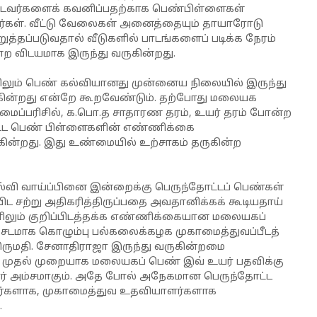
பட்டவர்களைக் கவனிப்பதற்காக பெண்பிள்ளைகள்
றார்கள். வீட்டு வேலைகள் அனைத்தையும் தாயாரோடு
ுத்தப்படுவதால் வீடுகளில் பாடங்களைப் படிக்க நேரம்
ற விடயமாக இருந்து வருகின்றது.
ும் பெண் கல்வியானது முன்னைய நிலையில் இருந்து
க்கின்றது என்றே கூறவேண்டும். தற்போது மலையக
லமைப்பரிசில், க.பொ.த சாதாரண தரம், உயர் தரம் போன்ற
ோட்ட பெண் பிள்ளைகளின் எண்ணிக்கை
கின்றது. இது உண்மையில் உற்சாகம் தருகின்ற
்வி வாய்ப்பினை இன்றைக்கு பெருந்தோட்டப் பெண்கள்
 சற்று அதிகரித்திருப்பதை அவதானிக்கக் கூடியதாய்
லும் குறிப்பிடத்தக்க எண்ணிக்கையான மலையகப்
ேடமாக கொழும்பு பல்கலைக்கழக முகாமைத்துவப்பீடத்
ருமதி. சேனாதிராஜா இருந்து வருகின்றமை
றில் முதல் முறையாக மலையகப் பெண் இவ் உயர் பதவிக்கு
ர் அம்சமாகும். அதே போல் அநேகமான பெருந்தோட்ட
ர்களாக, முகாமைத்துவ உதவியாளர்களாக
.