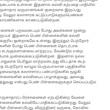
 தடையாக உள்ளன. இதனால் கல்வி கற்பதை பாதியில்
 பொருளாதார வருமானங்கள் குறைவாக இருப்பது
 மேலும் கலாசாரக் கட்டுப்பாடுகளும்பெண்கள்
ன காரணிகளாக காணப்படுகின்றன.
பிள்ளைகள் பருவமடையும் போது அவர்களை மூன்று
திருப்பர். இதனால் பெண் பிள்ளைகளின் கல்வி
னைக்குரிய ஒன்றாகவே உள்ளது. இருந்தும் பெற்றோர்
ங்களின் போது பெண் பிள்ளைகள் தொடர்பாக
்பரிய சடங்குகளானவை மாற்றப்பட வேண்டும் என்ற
ச்சியாக முன்வைக்கப்படுகின்றன. இதனால் நல்ல
ொதுவாக பெரிதும் மாற்றமடைந்து விட்டதாக கூற
டாத பெற்றோர் வாழும் பெரும்பாலான பகுதிகளில்
ழமைவாதக் கலாச்சாரப் பண்பாடுகளில் மூழ்கி
பிள்ளைகளின் கல்வியைப் பாழாக்குவது, அல்லது
்துவது என்பது பெண் பிள்ளைகளுக்குச் செய்யப்படும்
பொருளாதாரப் பிரச்சனைகள் ஏற்படுகின்ற வேளை
ளைகளின் கல்வியே பாதிக்கப்படுகின்றது. மேலும்
ளின் பிள்ளைப்பேறு, விருந்தினர் வருகை, கோவில்