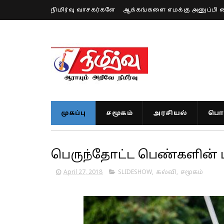
நிமிர்வு வாசகர்களே
ஆக்கங்களை எமக்கு அனுப்பி 
முகப்பு
சமூகம்
அரசியல்
பொர
பெருந்தோட்ட பெண்களின் 
April 27, 2018
SLIDESHOW
,
கல்வி
,
சமூகம்