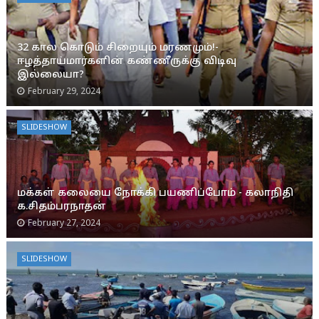
32 கால கொடும் சிறையும் மரணமும்!-
ஈழத்தாய்மார்களின் கண்ணீருக்கு விடிவு
இல்லையா?
February 29, 2024
SLIDESHOW
மக்கள் கலையை நோக்கி பயணிப்போம் - கலாநிதி
க.சிதம்பரநாதன்
February 27, 2024
SLIDESHOW