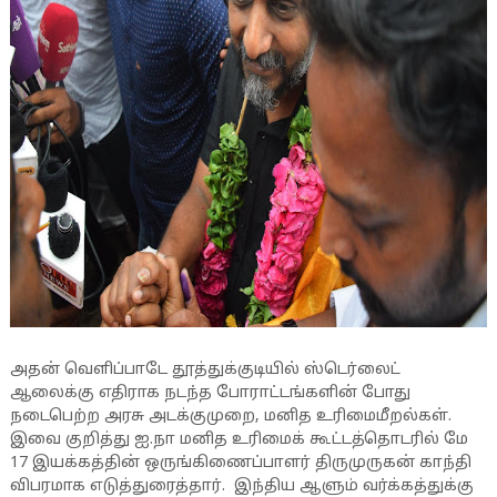
அதன் வெளிப்பாடே தூத்துக்குடியில் ஸ்டெர்லைட்
ஆலைக்கு எதிராக நடந்த போராட்டங்களின் போது
நடைபெற்ற அரசு அடக்குமுறை, மனித உரிமைமீறல்கள்.
இவை குறித்து ஐ.நா மனித உரிமைக் கூட்டத்தொடரில் மே
17 இயக்கத்தின் ஒருங்கிணைப்பாளர் திருமுருகன் காந்தி
விபரமாக எடுத்துரைத்தார். இந்திய ஆளும் வர்க்கத்துக்கு