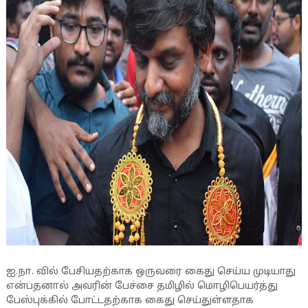
ஐ.நா. வில் பேசியதற்காக ஒருவரை கைது செய்ய முடியாது
என்பதனால் அவரின் பேச்சை தமிழில் மொழிபெயர்த்து
பேஸ்புக்கில் போட்டதற்காக கைது செய்துள்ளதாக