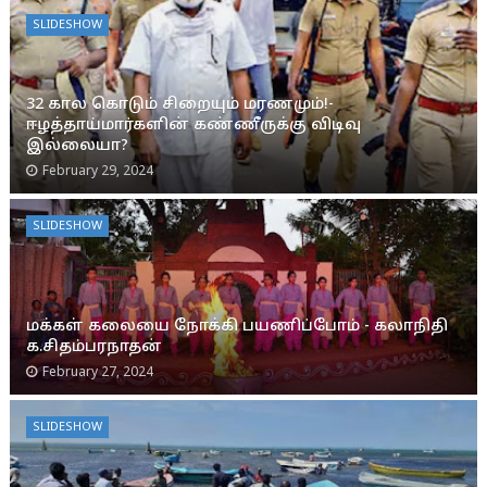
SLIDESHOW
32 கால கொடும் சிறையும் மரணமும்!-
ஈழத்தாய்மார்களின் கண்ணீருக்கு விடிவு
இல்லையா?
February 29, 2024
SLIDESHOW
மக்கள் கலையை நோக்கி பயணிப்போம் - கலாநிதி
க.சிதம்பரநாதன்
February 27, 2024
SLIDESHOW