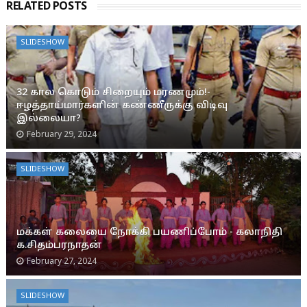
RELATED POSTS
SLIDESHOW
32 கால கொடும் சிறையும் மரணமும்!-
ஈழத்தாய்மார்களின் கண்ணீருக்கு விடிவு
இல்லையா?
February 29, 2024
SLIDESHOW
மக்கள் கலையை நோக்கி பயணிப்போம் - கலாநிதி
க.சிதம்பரநாதன்
February 27, 2024
SLIDESHOW