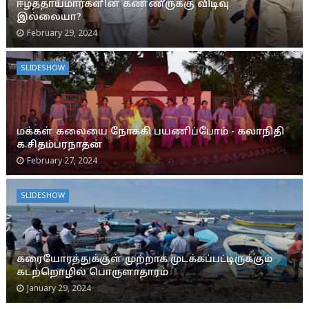
ஈழத்தாய்மார்களின் கண்ணீருக்கு விடிவு
இல்லையா?
February 29, 2024
SLIDESHOW
மக்கள் கலையை நோக்கி பயணிப்போம் - கலாநிதி
க.சிதம்பரநாதன்
February 27, 2024
SLIDESHOW
கரையோரத்துக்குள் முற்றாக முடக்கப்பட்டிருக்கும்
கடற்றொழில் பொருளாதாரம்
January 29, 2024