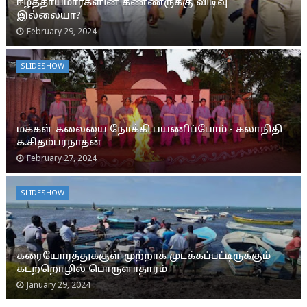
ஈழத்தாய்மார்களின் கண்ணீருக்கு விடிவு
இல்லையா?
February 29, 2024
SLIDESHOW
மக்கள் கலையை நோக்கி பயணிப்போம் - கலாநிதி
க.சிதம்பரநாதன்
February 27, 2024
SLIDESHOW
கரையோரத்துக்குள் முற்றாக முடக்கப்பட்டிருக்கும்
கடற்றொழில் பொருளாதாரம்
January 29, 2024