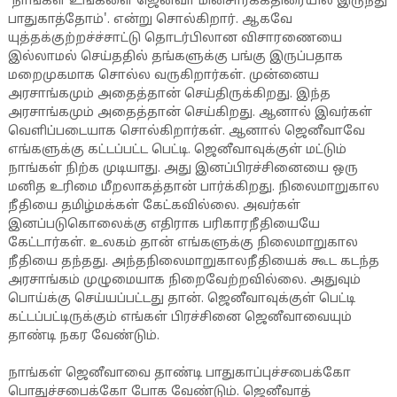
'நாங்கள் உங்களை ஜெனீவா மின்சாரக்கதிரையில் இருந்து
பாதுகாத்தோம்'. என்று சொல்கிறார். ஆகவே
யுத்தக்குற்றச்ச்சாட்டு தொடர்பிலான விசாரணையை
இல்லாமல் செய்ததில் தங்களுக்கு பங்கு இருப்பதாக
மறைமுகமாக சொல்ல வருகிறார்கள். முன்னைய
அரசாங்கமும் அதைத்தான் செய்திருக்கிறது. இந்த
அரசாங்கமும் அதைத்தான் செய்கிறது. ஆனால் இவர்கள்
வெளிப்படையாக சொல்கிறார்கள். ஆனால் ஜெனீவாவே
எங்களுக்கு கட்டப்பட்ட பெட்டி. ஜெனீவாவுக்குள் மட்டும்
நாங்கள் நிற்க முடியாது. அது இனப்பிரச்சினையை ஒரு
மனித உரிமை மீறலாகத்தான் பார்க்கிறது. நிலைமாறுகால
நீதியை தமிழ்மக்கள் கேட்கவில்லை. அவர்கள்
இனப்படுகொலைக்கு எதிராக பரிகாரநீதியையே
கேட்டார்கள். உலகம் தான் எங்களுக்கு நிலைமாறுகால
நீதியை தந்தது. அந்தநிலைமாறுகாலநீதியைக் கூட கடந்த
அரசாங்கம் முழுமையாக நிறைவேற்றவில்லை. அதுவும்
பொய்க்கு செய்யப்பட்டது தான். ஜெனீவாவுக்குள் பெட்டி
கட்டப்பட்டிருக்கும் எங்கள் பிரச்சினை ஜெனீவாவையும்
தாண்டி நகர வேண்டும்.
நாங்கள் ஜெனீவாவை தாண்டி பாதுகாப்புச்சபைக்கோ
பொதுச்சபைக்கோ போக வேண்டும். ஜெனீவாத்