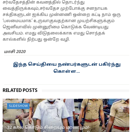
சர்வதேசத்தின் கவனத்தில் தொடர்ந்து
வைத்திருக்கவும்,சர்வதேச முற்போக்கு சனநாயக
சக்திகளுடன் ஐக்கிய முன்னணி ஒன்றை கட்டி நாம் ஒரு
‘பலமையமாக’ உருவாகுவதற்கான முயற்சிகளுக்கும்
ஜெனீவாவில் முன்னுரிமை கொடுக்க வேண்டியது
அவசியம். எமது விடுதலைக்காக எமது சொந்தக்
கால்களில் நிற்பது ஒன்றே வழி.
மாசி 2020
இந்த செய்தியை நண்பர்களுடன் பகிர்ந்து
கொள்ள...
RELATED POSTS
SLIDESHOW
32 கால கொடும் சிறையும் மரணமும்!-