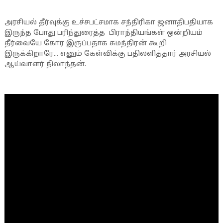
அரசியல் தீர்வுக்கு உச்சபட்சமாக சந்திரிகா ஜனாதிபதியாக
இருந்த போது பரிந்துரைத்த பிராந்தியங்கள் ஒன்றியம்
தீர்வையே கோர இருப்பதாக சுமந்திரன் கூறி
இருக்கிறாரே... எனும் கேள்விக்கு பதிலளித்தார் அரசியல்
ஆய்வாளர் நிலாந்தன்.