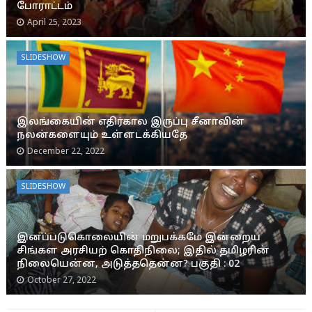
போராட்டம்
April 25, 2023
SLIDESHOW
இலங்கையின் எதிர்கால இருப்பு சீனாவின்
நலன்களையும் உள்ளடக்கியதே
December 22, 2022
SLIDESHOW
இனப்படுகொலையின் மறுபக்கமே இன்றைய
சிங்கள அரசியற் கொதிநிலை; இதில் தமிழரின்
நிலையென்ன, அடுத்ததென்ன? பகுதி : 02
October 27, 2022