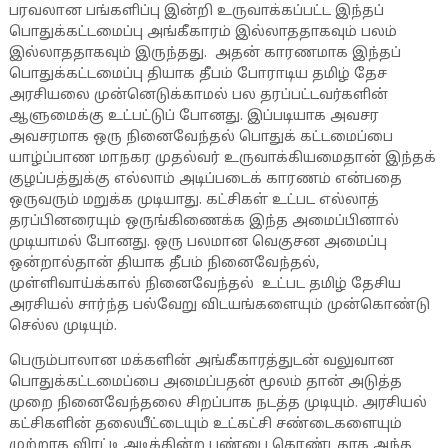
பரவலான பங்களிப்பு இன்றி உருவாக்கப்பட்ட இந்தப்
பொதுக்கட்டமைப்பு அங்கீகாரம் இல்லாததாகவும் பலம்
இல்லாததாகவும் இருந்தது. அதன் காரணமாக இந்தப்
பொதுக்கட்டமைப்பு தியாக தீபம் போராடிய தமிழ் தேச
அரசியலை முன்னெடுக்காமல் பல தரப்பட்டவர்களின்
ஆளுமைக்கு உட்பட்டுப் போனது. இப்படியாக அவசர
அவசரமாக ஒரு நினைவேந்தல் பொதுக் கட்டமைப்பை
யாழ்ப்பாண மாநகர முதல்வர் உருவாக்கியமைதான் இந்தக்
குழப்பத்துக்கு எல்லாம் அடிப்படைக் காரணம் என்பதை
ஒருவரும் மறுக்க முடியாது. கட்சிகள் உட்பட எல்லாத்
தரப்பினரையும் ஒருங்கிணைக்க இந்த அமைப்பினால்
முடியாமல் போனது. ஒரு பலமான வெகுசன அமைப்பு
ஒன்றால்தான் தியாக தீபம் நினைவேந்தல்,
முள்ளிவாய்க்கால் நினைவேந்தல் உட்பட தமிழ் தேசிய
அரசியல் சார்ந்த பல்வேறு விடயங்களையும் முன்கொண்டு
செல்ல முடியும்.
பெரும்பாலான மக்களின் அங்கீகாரத்துடன் வலுவான
பொதுக்கட்டமைப்பை அமைப்பதன் மூலம் தான் அடுத்த
முறை நினைவேந்தலை சிறப்பாக நடத்த முடியும். அரசியல்
கட்சிகளின் தலையீட்டையும் உட்கட்சி சண்டைகளையும்
முற்றாக விரட்டி அடிக்கின்ற பண்பை கொண்டதாக அந்த