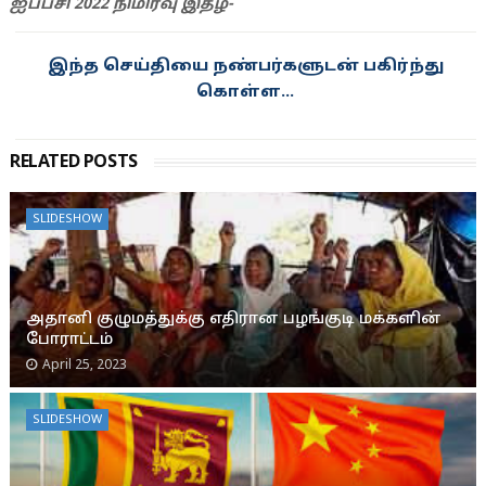
ஐப்பசி 2022 நிமிர்வு இதழ்-
இந்த செய்தியை நண்பர்களுடன் பகிர்ந்து
கொள்ள...
RELATED POSTS
SLIDESHOW
அதானி குழுமத்துக்கு எதிரான பழங்குடி மக்களின்
போராட்டம்
April 25, 2023
SLIDESHOW