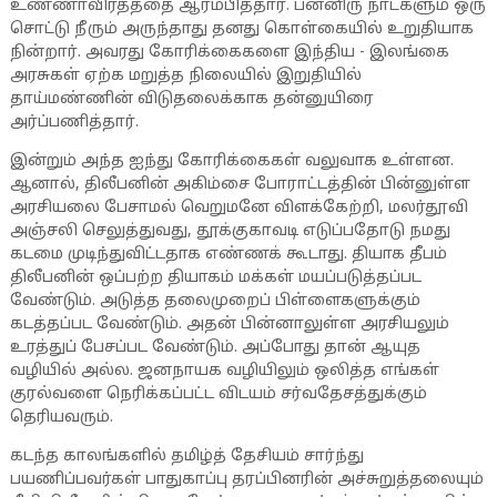
உண்ணாவிரதத்தை ஆரம்பித்தார். பன்னிரு நாட்களும் ஒரு
சொட்டு நீரும் அருந்தாது தனது கொள்கையில் உறுதியாக
நின்றார். அவரது கோரிக்கைகளை இந்திய - இலங்கை
அரசுகள் ஏற்க மறுத்த நிலையில் இறுதியில்
தாய்மண்ணின் விடுதலைக்காக தன்னுயிரை
அர்ப்பணித்தார்.
இன்றும் அந்த ஐந்து கோரிக்கைகள் வலுவாக உள்ளன.
ஆனால், திலீபனின் அகிம்சை போராட்டத்தின் பின்னுள்ள
அரசியலை பேசாமல் வெறுமனே விளக்கேற்றி, மலர்தூவி
அஞ்சலி செலுத்துவது, தூக்குகாவடி எடுப்பதோடு நமது
கடமை முடிந்துவிட்டதாக எண்ணக் கூடாது. தியாக தீபம்
திலீபனின் ஒப்பற்ற தியாகம் மக்கள் மயப்படுத்தப்பட
வேண்டும். அடுத்த தலைமுறைப் பிள்ளைகளுக்கும்
கடத்தப்பட வேண்டும். அதன் பின்னாலுள்ள அரசியலும்
உரத்துப் பேசப்பட வேண்டும். அப்போது தான் ஆயுத
வழியில் அல்ல. ஜனநாயக வழியிலும் ஒலித்த எங்கள்
குரல்வளை நெரிக்கப்பட்ட விடயம் சர்வதேசத்துக்கும்
தெரியவரும்.
கடந்த காலங்களில் தமிழ்த் தேசியம் சார்ந்து
பயணிப்பவர்கள் பாதுகாப்பு தரப்பினரின் அச்சுறுத்தலையும்