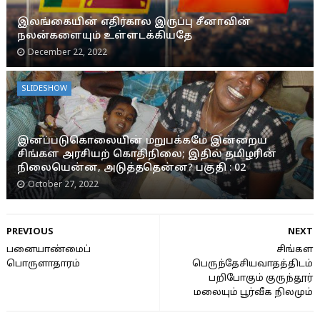
இலங்கையின் எதிர்கால இருப்பு சீனாவின்
நலன்களையும் உள்ளடக்கியதே
December 22, 2022
SLIDESHOW
இனப்படுகொலையின் மறுபக்கமே இன்றைய
சிங்கள அரசியற் கொதிநிலை; இதில் தமிழரின்
நிலையென்ன, அடுத்ததென்ன? பகுதி : 02
October 27, 2022
PREVIOUS
NEXT
பனையாண்மைப்
சிங்கள
பொருளாதாரம்
பெருந்தேசியவாதத்திடம்
பறிபோகும் குருந்தூர்
மலையும் பூர்வீக நிலமும்