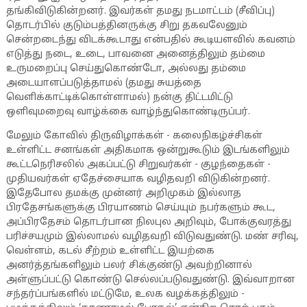
தங்கிவிடுகின்றனர். இவர்கள் தமது நடமாட்டம் (சீவிப்பு)
தொடர்பில் குடும்பத்தினருக்கு சிறு தகவலேனும்
சென்றடைந்து விடக்கூடாது என்பதில் கூடியளவில் கவனம்
எடுத்து நடை, உடை, பாவனை அனைத்திலும் தம்மை
உருமறைப்பு செய்துகொண்டோ, அல்லது தம்மை
அடையாளப்படுத்தாமல் (தமது சுயத்தை
வெளிக்காட்டிக்கொள்ளாமல்) நன்கு திட்டமிட்டு
ஒளிவுமறைவு வாழ்க்கை வாழ்ந்துகொண்டிருப்பர்.
மேலும் கோவில் திருவிழாக்கள் - கலைநிகழ்ச்சிகள்
உள்ளிட்ட சனங்கள் அதிகமாக ஒன்றுகூடும் இடங்களிலும்
கூட்டநெரிசலில் அகப்பட்டு சிறுவர்கள் - குழந்தைகள் -
முதியவர்கள் ஏதேச்சையாக வழிதவறி விடுகின்றனர்.
இதேபோல தமக்கு முன்னர் அறிமுகம் இல்லாத
பிரதேசங்களுக்கு பிரயாணம் செய்யும் நபர்களும் கூட,
அப்பிரதேசம் தொடர்பான நிலபுல அறிவும், போக்குவரத்து
பரிச்சயமும் இல்லாமல் வழிதவறி விடுவதுண்டு. மண் சரிவு,
வெள்ளம், கடல் சீற்றம் உள்ளிட்ட இயற்கை
அனர்த்தங்களிலும் பலர் சிக்குண்டு அவற்றினால்
அள்ளுப்பட்டு கொண்டு செல்லப்படுவதுண்டு. இவ்வாறான
சந்தர்ப்பங்களில் மட்டுமே, உலக வழக்கத்திலும் -