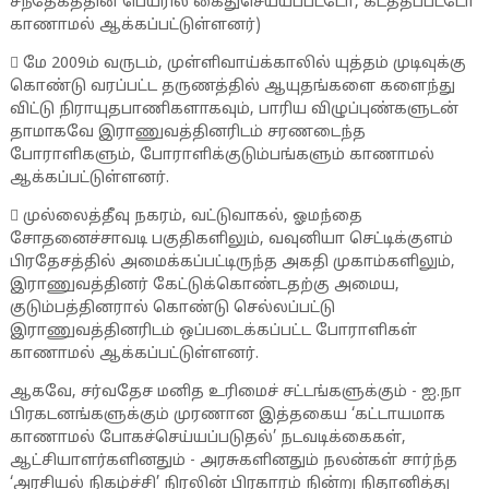
சந்தேகத்தின் பெயரில் கைதுசெய்யப்பட்டோ, கடத்தப்பட்டோ
காணாமல் ஆக்கப்பட்டுள்ளனர்)
 மே 2009ம் வருடம், முள்ளிவாய்க்காலில் யுத்தம் முடிவுக்கு
கொண்டு வரப்பட்ட தருணத்தில் ஆயுதங்களை களைந்து
விட்டு நிராயுதபாணிகளாகவும், பாரிய விழுப்புண்களுடன்
தாமாகவே இராணுவத்தினரிடம் சரணடைந்த
போராளிகளும், போராளிக்குடும்பங்களும் காணாமல்
ஆக்கப்பட்டுள்ளனர்.
 முல்லைத்தீவு நகரம், வட்டுவாகல், ஓமந்தை
சோதனைச்சாவடி பகுதிகளிலும், வவுனியா செட்டிக்குளம்
பிரதேசத்தில் அமைக்கப்பட்டிருந்த அகதி முகாம்களிலும்,
இராணுவத்தினர் கேட்டுக்கொண்டதற்கு அமைய,
குடும்பத்தினரால் கொண்டு செல்லப்பட்டு
இராணுவத்தினரிடம் ஒப்படைக்கப்பட்ட போராளிகள்
காணாமல் ஆக்கப்பட்டுள்ளனர்.
ஆகவே, சர்வதேச மனித உரிமைச் சட்டங்களுக்கும் - ஐ.நா
பிரகடனங்களுக்கும் முரணான இத்தகைய ‘கட்டாயமாக
காணாமல் போகச்செய்யப்படுதல்’ நடவடிக்கைகள்,
ஆட்சியாளர்களினதும் - அரசுகளினதும் நலன்கள் சார்ந்த
‘அரசியல் நிகழ்ச்சி’ நிரலின் பிரகாரம் நின்று நிதானித்து