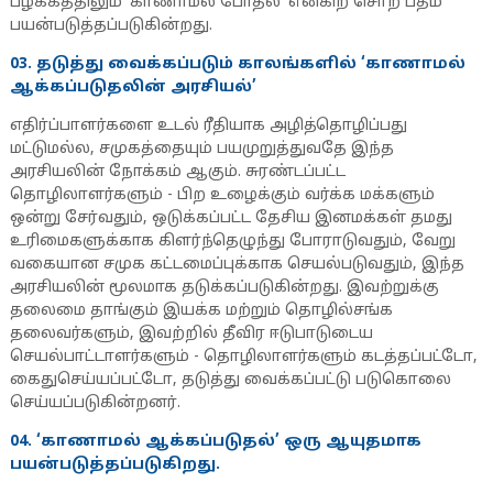
பழக்கத்திலும் ‘காணாமல் போதல்’ என்கிற சொற் பதம்
பயன்படுத்தப்படுகின்றது.
03. தடுத்து வைக்கப்படும் காலங்களில் ‘காணாமல்
ஆக்கப்படுதலின் அரசியல்’
எதிர்ப்பாளர்களை உடல் ரீதியாக அழித்தொழிப்பது
மட்டுமல்ல, சமுகத்தையும் பயமுறுத்துவதே இந்த
அரசியலின் நோக்கம் ஆகும். சுரண்டப்பட்ட
தொழிலாளர்களும் - பிற உழைக்கும் வர்க்க மக்களும்
ஒன்று சேர்வதும், ஒடுக்கப்பட்ட தேசிய இனமக்கள் தமது
உரிமைகளுக்காக கிளர்ந்தெழுந்து போராடுவதும், வேறு
வகையான சமுக கட்டமைப்புக்காக செயல்படுவதும், இந்த
அரசியலின் மூலமாக தடுக்கப்படுகின்றது. இவற்றுக்கு
தலைமை தாங்கும் இயக்க மற்றும் தொழில்சங்க
தலைவர்களும், இவற்றில் தீவிர ஈடுபாடுடைய
செயல்பாட்டாளர்களும் - தொழிலாளர்களும் கடத்தப்பட்டோ,
கைதுசெய்யப்பட்டோ, தடுத்து வைக்கப்பட்டு படுகொலை
செய்யப்படுகின்றனர்.
04. ‘காணாமல் ஆக்கப்படுதல்’ ஒரு ஆயுதமாக
பயன்படுத்தப்படுகிறது.