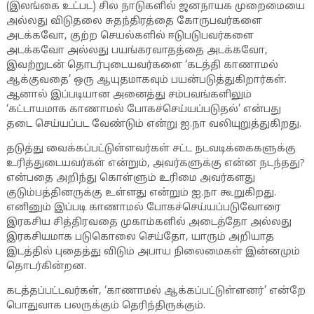
(இலங்கை உட்பட) சில நாடுகளில் ஜனநாயக முறைமையை
அல்லது விடுதலை சுதந்திரத்தை கோருபவர்களை
அடக்கவோ, குற்ற செயல்களில் ஈடுபடுபவர்களை
அடக்கவோ அல்லது பயங்கரவாதத்தை அடக்கவோ,
இவற்றுடன் தொடர்புடையவர்களை ‘கடத்தி காணாமல்
ஆக்குவதை’ ஒரு ஆயுதமாகவும் பயன்படுத்துகிறார்கள்.
ஆனால் இப்படியான அனைத்து சம்பவங்களிலும்
‘கட்டாயமாக காணாமல் போகச்செய்யப்படுதல்’ என்பது
தடை செய்யப்பட வேண்டும் என்று ஐ.நா வலியுறுத்துகிறது.
தடுத்து வைக்கப்பட்டுள்ளவர்கள் சட்ட நடவடிக்கைகளுக்கு
உரித்துடையவர்கள் என்றும், அவர்களுக்கு என்ன நடந்தது?
என்பதை அறிந்து கொள்ளும் உரிமை அவர்களது
குடும்பத்தினருக்கு உள்ளது என்றும் ஐ.நா கூறுகிறது.
எனினும் இப்படி காணாமல் போகச்செய்யப்படுவோரை
இரகசிய சித்திரவதை முகாம்களில் அடைத்தோ அல்லது
இரகசியமாக படுகொலை செய்தோ, யாரும் அறியாத
இடத்தில் புதைத்து விடும் அபாய நிலைமைகள் இன்னமும்
தொடர்கின்றன.
கடத்தப்பட்டவர்கள், ‘காணாமல் ஆக்கப்பட்டுள்ளனர்’ என்றே
பொதுவாக பலருக்கும் தெரிந்திருக்கும்.