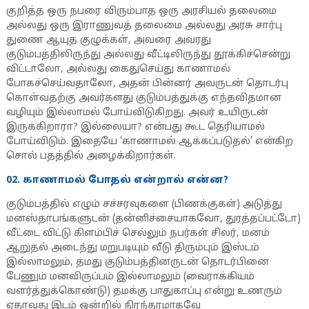
குறித்த ஒரு நபரை விரும்பாத ஒரு அரசியல் தலைமை
அல்லது ஒரு இராணுவத் தலைமை அல்லது அரசு சார்பு
துணை ஆயுத குழுக்கள், அவரை அவரது
குடும்பத்திலிருந்து அல்லது வீட்டிலிருந்து தூக்கிச்சென்று
விட்டாலோ, அல்லது கைதுசெய்து காணாமல்
போகச்செய்வதாலோ, அதன் பின்னர் அவருடன் தொடர்பு
கொள்வதற்கு அவர்களது குடும்பத்துக்கு எந்தவிதமான
வழியும் இல்லாமல் போய்விடுகிறது. அவர் உயிருடன்
இருக்கிறாரா? இல்லையா? என்பது கூட தெரியாமல்
போய்விடும். இதையே ‘காணாமல் ஆக்கப்படுதல்’ என்கிற
சொல் பதத்தில் அழைக்கிறார்கள்.
02. காணாமல் போதல் என்றால் என்ன?
குடும்பத்தில் எழும் சச்சரவுகளை (பிணக்குகள்) அடுத்து
மனஸ்தாபங்களுடன் (தன்னிச்சையாகவோ, துரத்தப்பட்டோ)
வீட்டை விட்டு கிளம்பிச் செல்லும் நபர்கள் சிலர், மனம்
ஆறுதல் அடைந்து மறுபடியும் வீடு திரும்பும் இஸ்டம்
இல்லாமலும், தமது குடும்பத்தினருடன் தொடர்பினை
பேணும் மனவிருப்பம் இல்லாமலும் (வைராக்கியம்
வளர்த்துக்கொண்டு) தமக்கு பாதுகாப்பு என்று உணரும்
ஏதாவது இடம் ஒன்றில் நிரந்தரமாகவே