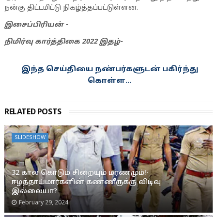
நன்கு திட்டமிட்டு நிகழ்த்தப்பட்டுள்ளன.
இசைப்பிரியன் -
நிமிர்வு கார்த்திகை 2022 இதழ்-
இந்த செய்தியை நண்பர்களுடன் பகிர்ந்து
கொள்ள...
RELATED POSTS
SLIDESHOW
32 கால கொடும் சிறையும் மரணமும்!-
ஈழத்தாய்மார்களின் கண்ணீருக்கு விடிவு
இல்லையா?
February 29, 2024