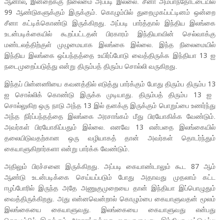
ஆனால்
இன்றைக்கு நிலைமை அப்படி இல்லை. சீனா அம்பாந்தோட்டையில்
,
ஆண்டுகளுக்கும் இருக்கும். கொழும்பில் துறைமுகப்பட்டினம் ஒன்றை
99
சீனா கட்டிக்கொண்டு இருக்கிறது. அப்படி பார்த்தால் இந்திய இலங்கை
உடன்படிக்கையில் கூறப்பட்டதன் பிரகாரம் இந்தியாவின் செல்வாக்கு
மண்டலத்திற்குள் முழுமையாக இலங்கை இல்லை. இந்த நிலைமையில்
இந்திய இலங்கை ஒப்பந்தத்தை உயிர்ப்போடு வைத்திருக்க இந்தியா
ஐ
13
நடைமுறைப்படுத்து என்று திரும்பத் திரும்ப சொல்லி வருகிறது.
இந்தப் பின்னணியை கவனத்தில் எடுத்து பார்க்கும் போது திரும்ப திரும்ப
13
ஐ சொல்லிக் கொண்டு இருக்க முடியாது. திரும்பத் திரும்ப
ஐ
13
சொல்லுகிற ஒரு நாடு அந்த
இல் தனக்கு இருக்கும் பொறுப்பை உணர்ந்து
13
அந்த நிர்ப்பந்தத்தை இலங்கை அரசாங்கம் மீது பிரயோகிக்க வேண்டும்.
அவர்கள் பிரயோகிப்பதும் இல்லை. எனவே
என்பதை இலங்கையில்
13
தலையிடுவதற்கான ஒரு வழியாகத் தான் அவர்கள் தொடர்ந்தும்
கையாளுகிறார்களா என்று பார்க்க வேண்டும்.
அதிலும் பிரச்சனை இருக்கிறது. அப்படி கையாண்டாலும் கூட
ஆம்
87
ஆண்டு உடன்படிக்கை செய்யப்படும் போது அதாவது முதலாம் கட்ட
ஈழப்போரில் இருந்த அதே அணுகுமுறையை தான் இந்தியா இப்பொழுதும்
வைத்திருக்கிறது. அது என்னவென்றால் கொழும்பை கையாளுவதன் மூலம்
இலங்கையை கையாளுவது. இலங்கையை கையாளுவது என்பது