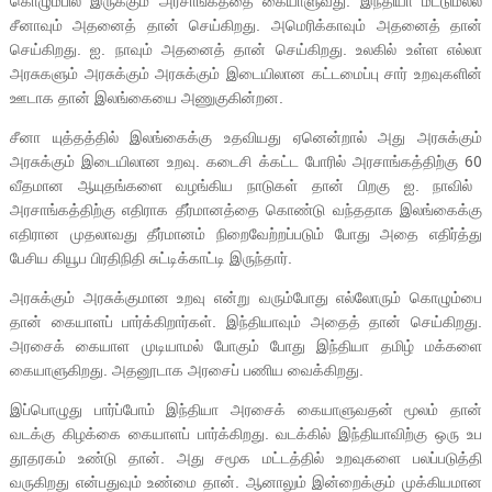
கொழும்பில் இருக்கும் அரசாங்கத்தை கையாளுவது. இந்தியா மட்டுமல்ல
சீனாவும் அதனைத் தான் செய்கிறது. அமெரிக்காவும் அதனைத் தான்
செய்கிறது. ஐ. நாவும் அதனைத் தான் செய்கிறது. உலகில் உள்ள எல்லா
அரசுகளும் அரசுக்கும் அரசுக்கும் இடையிலான கட்டமைப்பு சார் உறவுகளின்
ஊடாக தான் இலங்கையை அணுகுகின்றன.
சீனா யுத்தத்தில் இலங்கைக்கு உதவியது ஏனென்றால் அது அரசுக்கும்
அரசுக்கும் இடையிலான உறவு. கடைசி க்கட்ட போரில் அரசாங்கத்திற்கு
60
வீதமான ஆயுதங்களை வழங்கிய நாடுகள் தான் பிறகு ஐ. நாவில்
அரசாங்கத்திற்கு எதிராக தீர்மானத்தை கொண்டு வந்ததாக இலங்கைக்கு
எதிரான முதலாவது தீர்மானம் நிறைவேற்றப்படும் போது அதை எதிர்த்து
பேசிய கியூப பிரதிநிதி சுட்டிக்காட்டி இருந்தார்.
அரசுக்கும் அரசுக்குமான உறவு என்று வரும்போது எல்லோரும் கொழும்பை
தான் கையாளப் பார்க்கிறார்கள். இந்தியாவும் அதைத் தான் செய்கிறது.
அரசைக் கையாள முடியாமல் போகும் போது இந்தியா தமிழ் மக்களை
கையாளுகிறது. அதனூடாக அரசைப் பணிய வைக்கிறது.
இப்பொழுது பார்ப்போம் இந்தியா அரசைக் கையாளுவதன் மூலம் தான்
வடக்கு கிழக்கை கையாளப் பார்க்கிறது. வடக்கில் இந்தியாவிற்கு ஒரு உப
தூதரகம் உண்டு தான். அது சமூக மட்டத்தில் உறவுகளை பலப்படுத்தி
வருகிறது என்பதுவும் உண்மை தான். ஆனாலும் இன்றைக்கும் முக்கியமான