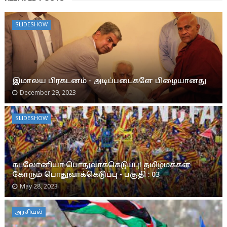
SLIDESHOW
இமாலய பிரகடனம் - அடிப்படைகளே பிழையானது
December 29, 2023
SLIDESHOW
கடலோனியா பொதுவாக்கெடுப்பு! தமிழ்மக்கள்
கோரும் பொதுவாக்கெடுப்பு - பகுதி : 03
May 28, 2023
அரசியல்