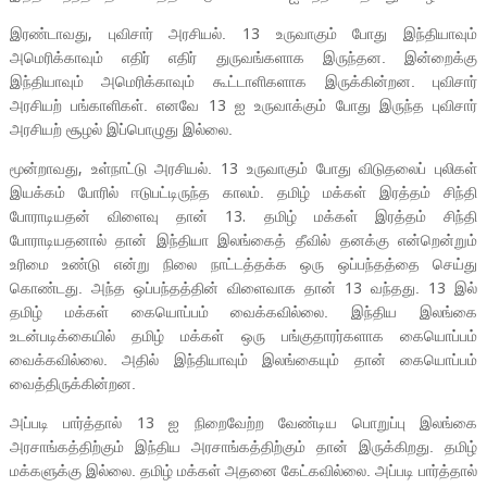
இரண்டாவது
புவிசார் அரசியல்.
உருவாகும் போது இந்தியாவும்
,
13
அமெரிக்காவும் எதிர் எதிர் துருவங்களாக இருந்தன. இன்றைக்கு
இந்தியாவும் அமெரிக்காவும் கூட்டாளிகளாக இருக்கின்றன. புவிசார்
அரசியற் பங்காளிகள். எனவே
ஐ உருவாக்கும் போது இருந்த புவிசார்
13
அரசியற் சூழல் இப்பொழுது இல்லை.
மூன்றாவது
உள்நாட்டு அரசியல்.
உருவாகும் போது விடுதலைப் புலிகள்
,
13
இயக்கம் போரில் ஈடுபட்டிருந்த காலம். தமிழ் மக்கள் இரத்தம் சிந்தி
போராடியதன் விளைவு தான்
தமிழ் மக்கள் இரத்தம் சிந்தி
13.
போராடியதனால் தான் இந்தியா இலங்கைத் தீவில் தனக்கு என்றென்றும்
உரிமை உண்டு என்று நிலை நாட்டத்தக்க ஒரு ஒப்பந்தத்தை செய்து
கொண்டது. அந்த ஒப்பந்தத்தின் விளைவாக தான்
வந்தது.
இல்
13
13
தமிழ் மக்கள் கையொப்பம் வைக்கவில்லை. இந்திய இலங்கை
உடன்படிக்கையில் தமிழ் மக்கள் ஒரு பங்குதாரர்களாக கையொப்பம்
வைக்கவில்லை. அதில் இந்தியாவும் இலங்கையும் தான் கையொப்பம்
வைத்திருக்கின்றன.
அப்படி பார்த்தால்
ஐ நிறைவேற்ற வேண்டிய பொறுப்பு இலங்கை
13
அரசாங்கத்திற்கும் இந்திய அரசாங்கத்திற்கும் தான் இருக்கிறது. தமிழ்
மக்களுக்கு இல்லை. தமிழ் மக்கள் அதனை கேட்கவில்லை. அப்படி பார்த்தால்