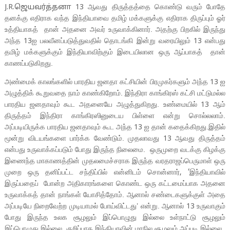
ஆவது திருத்தத்தை கொண்டு வரும் போதே
J.R.
ஜெயவர்த்தனா
13
தனக்கு எதிராக வந்த இந்தியாவை தமிழ் மக்களுக்கு எதிராக திருப்பும் ஓர்
உத்தியாகத் தான் அதனை அவர் உருவாக்கினார். அதற்கு பிறகில் இருந்து
அந்த
ஐ பலவீனப்படுத்துவதில் தொடங்கி இன்று வரையிலும்
என்பது
13
13
தமிழ் மக்களுக்கும் இந்தியாவிற்கும் இடையிலான ஒரு ஆப்பாகத் தான்
காணப்படுகிறது.
அண்மைக் காலங்களில் பாரதிய ஜனதா கட்சியின் பிரமுகர்களும் அந்த
ஐ
13
அழுத்திக் கூறுவதை நாம் காண்கிறோம். இந்திரா காங்கிரஸ் கட்சி மட்டுமல்ல
பாரதிய ஜனதாவும் கூட அதனையே அழுத்துகிறது. உண்மையில்
ஆம்
13
திருத்தம் இந்திரா காங்கிரஸினுடைய பிள்ளை என்று சொல்லலாம்.
அப்படியிருக்க பாரதிய ஜனதாவும் கூட அந்த
ஐ தான் கதைக்கிறது.இதில்
13
மூன்று விடயங்களை பார்க்க வேண்டும். முதலாவது
ஆவது திருத்தம்
13
என்பது உருவாக்கப்படும் போது இருந்த நிலைமை. ஒருமுறை வடக்கு கிழக்கு
இணைந்த மாகாணத்தின் முதலமைச்சராக இருந்த வரதராஜப்பெருமாள் ஒரு
முறை ஒரு தனிப்பட்ட சந்திப்பில் என்னிடம் சொன்னார்
இந்தியாவில்
, ‘
இருப்பதைப் போன்ற அதிகாரங்களை கொண்ட ஒரு கட்டமைப்பாக அதனை
உருவாக்கத் தான் நாங்கள் யோசித்தோம். ஆனால் சண்டைகளுக்குள் அதை
அப்படியே நிறைவேற்ற முடியாமல் போய்விட்டது’ என்று. ஆனால்
உருவாகும்
13
போது இருந்த உலக சூழலும் இப்பொழுது இல்லை உள்நாட்டு சூழலும்
இப்பொழுது இல்லை. குறிப்பாக இந்தியாவின் மாநில சூழலும் அப்படி இல்லை.