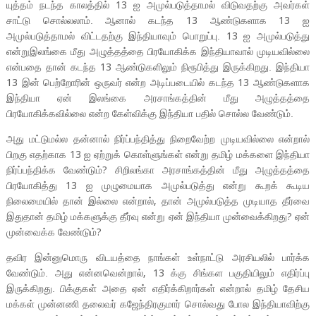
யுத்தம் நடந்த காலத்தில்
ஐ அமுல்படுத்தாமல் விடுவதற்கு அவர்கள்
13
சாட்டு சொல்லலாம். ஆனால் கடந்த
ஆண்டுகளாக
ஐ
13
13
அமுல்படுத்தாமல் விட்டதற்கு இந்தியாவும் பொறுப்பு.
ஐ அமுல்படுத்து
13
என்றுஇலங்கை மீது அழுத்தத்தை பிரயோகிக்க இந்தியாவால் முடியவில்லை
என்பதை தான் கடந்த
ஆண்டுகளிலும் நிரூபித்து இருக்கிறது. இந்தியா
13
இன் பெற்றோரின் ஒருவர் என்ற அடிப்படையில் கடந்த
ஆண்டுகளாக
13
13
இந்தியா ஏன் இலங்கை அரசாங்கத்தின் மீது அழுத்தத்தை
பிரயோகிக்கவில்லை என்ற கேள்விக்கு இந்தியா பதில் சொல்ல வேண்டும்.
அது மட்டுமல்ல தன்னால் நிர்ப்பந்தித்து நிறைவேற்ற முடியவில்லை என்றால்
பிறகு எதற்காக
ஐ ஏற்றுக் கொள்ளுங்கள் என்று தமிழ் மக்களை இந்தியா
13
நிர்ப்பந்திக்க வேண்டும்
சிறிலங்கா அரசாங்கத்தின் மீது அழுத்தத்தை
?
பிரயோகித்து
ஐ முழுமையாக அமுல்படுத்து என்று கூறக் கூடிய
13
நிலைமையில் தான் இல்லை என்றால்
தான் அமுல்படுத்த முடியாத தீர்வை
,
இதுதான் தமிழ் மக்களுக்கு தீர்வு என்று ஏன் இந்தியா முன்வைக்கிறது
ஏன்
?
முன்வைக்க வேண்டும்
?
தவிர இன்னுமொரு விடயத்தை நாங்கள் உள்நாட்டு அரசியலில் பார்க்க
வேண்டும். அது என்னவென்றால்
க்கு சிங்கள பகுதியிலும் எதிர்ப்பு
, 13
இருக்கிறது. பிக்குகள் அதை ஏன் எதிர்க்கிறார்கள் என்றால் தமிழ் தேசிய
மக்கள் முன்னணி தலைவர் கஜேந்திரகுமார் சொல்வது போல இந்தியாவிற்கு