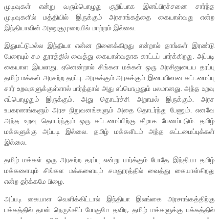
முடிவுகள் என்று வரும்பொழுது குறிப்பாக இனப்பிரச்சனை சார்ந்த
முடிவுகளில் மத்தியில் இருக்கும் அரசாங்கத்தை கையாள்வது என்ற
இந்தியாவின் அணுகுமுறையில் மாற்றம் இல்லை.
இதுமட்டுமல்ல இந்தியா என்ன நினைக்கிறது என்றால் தாங்கள் இரண்டு
பேரையும் சம தூரத்தில் வைத்து கையாள்வதாக காட்டப் பார்க்கிறது. அப்படி
கையாள இயலாது. ஏனென்றால் சிங்கள மக்கள் ஒரு அரசினுடைய தரப்பு
தமிழ் மக்கள் அரசற்ற தரப்பு. அரசுக்கும் அரசுக்கும் இடையிலான கட்டமைப்பு
சார் உறவுகளுக்குள்ளால் பார்த்தால் அது எப்பொழுதும் பலமானது. அந்த உறவு
எப்பொழுதும் இருக்கும். அது தொடர்ச்சி அறாமல் இருக்கும். அரச
உபகரணங்களும் அரச நிறுவனங்களும் அதை தொடர்ந்து பேணும். எனவே
அந்த உறவு தொடர்ந்தும் ஒரு கட்டமைப்பிற்கு கீழாக பேணப்படும். தமிழ்
மக்களுக்கு அப்படி இல்லை. தமிழ் மக்களிடம் அந்த கட்டமைப்புக்கள்
இல்லை.
தமிழ் மக்கள் ஒரு அரசற்ற தரப்பு என்று பார்க்கும் போதே இந்தியா தமிழ்
மக்களையும் சிங்கள மக்களையும் சமதூரத்தில் வைத்து கையாள்கிறது
என்ற தர்க்கமே பிழை.
அப்படி கையாள வெளிக்கிட்டால் இந்தியா இலங்கை அரசாங்கத்திற்கு
பக்கத்தில் தான் நெருங்கிப் போகுமே தவிர
தமிழ் மக்களுக்கு பக்கத்தில்
,