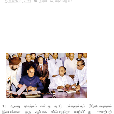
March 31, 2023
அரசியல்
,
சர்வதேசம்
ஆவது திருத்தம் என்பது தமிழ் மக்களுக்கும் இந்தியாவுக்கும்
13
இடையிலான ஒரு ஆப்பாக எப்பொழுதோ மாறிவிட்டது. சனாதிபதி