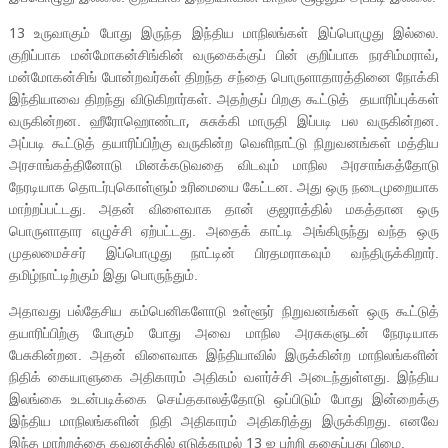
உருவாகும் போது இருந்த இந்திய மாநிலங்கள் இப்பொழுது இல்லை.
13
குறிப்பாக மன்மோகன்சிங்கின் வருகைக்குப் பின் குறிப்பாக நரசிம்மராவ்
,
மன்மோகன்சிங் போன்றவர்கள் திறந்த சந்தை பொருளாதாரத்தினை நோக்கி
இந்தியாவை திறந்து விடுகிறார்கள். அதற்குப் பிறகு கூட்டுத் தயாரிப்புக்கள்
வருகின்றன. ஹீரோஹொண்டா
சுசுக்கி மாருதி இப்படி பல வருகின்றன.
,
அப்படி கூட்டுத் தயாரிப்பிற்கு வருகின்ற வெளிநாட்டு நிறுவனங்கள் மத்திய
அரசாங்கத்தினோடு மினக்கடுவதை விடவும் மாநில அரசாங்கத்தோடு
நேரடியாக தொடர்புகொள்ளும் உரிமையை கேட்டன. அது ஒரு நடைமுறையாக
மாற்றப்பட்டது. அதன் விளைவாக தான் குஜராத்தில் மகத்தான ஒரு
பொருளாதார எழுச்சி ஏற்பட்டது. அதைக் காட்டி அங்கிருந்து வந்த ஒரு
முதலமைச்சர் இப்பொழுது நாட்டின் பிரதமராகவும் வந்திருக்கிறார்.
தமிழ்நாட்டிற்கும் இது பொருந்தும்.
அதாவது பல்தேசிய கம்பெனிகளோடு உள்ளூர் நிறுவனங்கள் ஒரு கூட்டுத்
தயாரிப்பிற்கு போகும் போது அவை மாநில அரசுகளுடன் நேரடியாக
பேசுகின்றன. அதன் விளைவாக இந்தியாவில் இருக்கின்ற மாநிலங்களின்
நிதிக் கையாளுகை அதிகாரம் அதிகம் வளர்ச்சி அடைந்துள்ளது. இந்திய
இலங்கை உடன்படிக்கை செய்தகாலத்தோடு ஒப்பிடும் போது இன்றைக்கு
இந்திய மாநிலங்களின் நிதி அதிகாரம் அதிகரித்து இருக்கிறது. எனவே
இந்த மாற்றத்தை கவனத்தில் எடுக்காமல்
ஐ பற்றி கதைப்பது பிழை.
13