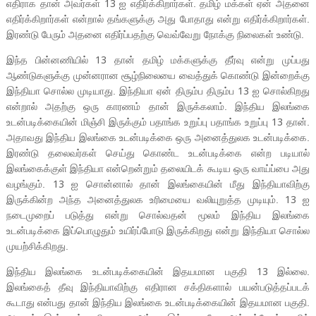
எதிராக தான் அவர்கள்
ஐ எதிர்க்கிறார்கள். தமிழ் மக்கள் ஏன் அதனை
13
எதிர்க்கிறார்கள் என்றால் தங்களுக்கு அது போதாது என்று எதிர்க்கிறார்கள்.
இரண்டு பேரும் அதனை எதிர்ப்பதற்கு வெவ்வேறு நோக்கு நிலைகள் உண்டு.
இந்த பின்னணியில்
தான் தமிழ் மக்களுக்கு தீர்வு என்று முப்பது
13
ஆண்டுகளுக்கு முன்னரான சூழ்நிலையை வைத்துக் கொண்டு இன்றைக்கு
இந்தியா சொல்ல முடியாது. இந்தியா ஏன் திரும்ப திரும்ப
ஐ சொல்கிறது
13
என்றால் அதற்கு ஒரு காரணம் தான் இருக்கலாம். இந்திய இலங்கை
உடன்படிக்கையின் மிஞ்சி இருக்கும் பதாங்க உறுப்பு பதாங்க உறுப்பு
தான்.
13
அதாவது இந்திய இலங்கை உடன்படிக்கை ஒரு அனைத்துலக உடன்படிக்கை.
இரண்டு தலைவர்கள் செய்து கொண்ட உடன்படிக்கை என்ற படியால்
இலங்கைக்குள் இந்தியா என்றென்றும் தலையிடக் கூடிய ஒரு வாய்ப்பை அது
வழங்கும்.
ஐ சொன்னால் தான் இலங்கையின் மீது இந்தியாவிற்கு
13
இருக்கின்ற அந்த அனைத்துலக உரிமையை வலியுறுத்த முடியும்.
ஐ
13
நடைமுறைப் படுத்து என்று சொல்வதன் மூலம் இந்திய இலங்கை
உடன்படிக்கை இப்பொழுதும் உயிர்ப்போடு இருக்கிறது என்று இந்தியா சொல்ல
முயற்சிக்கிறது.
இந்திய இலங்கை உடன்படிக்கையின் இதயமான பகுதி
இல்லை.
13
இலங்கைத் தீவு இந்தியாவிற்கு எதிரான சக்திகளால் பயன்படுத்தப்படக்
கூடாது என்பது தான் இந்திய இலங்கை உடன்படிக்கையின் இதயமான பகுதி.