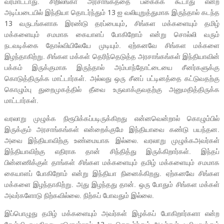
வரமாட்டாது. சிறிலங்கா அரசாங்கத்தை பகைக்க கூடாது என்ற
அடிப்படையில் இந்தியா தொடர்ந்தும்
ஐ வலியுறுத்துமாக இருந்தால் கடந்த
13
வருடங்களாக இரண்டு தரப்பையும்
சிங்கள மக்களையும் தமிழ்
13
,
மக்களையும் சமமாக கையாளப் போகிறோம் என்று சொல்லி வரும்
நடவடிக்கை தோல்வியிலேயே முடியும். ஏற்கனவே சிங்கள மக்களை
இழந்தாகிற்று. சிங்கள மக்கள் தெரிந்தெடுத்த அரசாங்கங்கள் இந்தியாவின்
பக்கம் இருக்குமாக இருந்தால் அம்பாந்தோட்டையை சீனர்களுக்கு
கொடுத்திருக்க மாட்டார்கள். அல்லது ஒரு சீனப் பட்டினத்தை கட்டுவதற்கு
கொழும்பு துறைமுகத்தில் தீவை உருவாக்குவதற்கு அனுமதித்திருக்க
மாட்டார்கள்.
வரலாறு முழுக்க நிரூபிக்கப்படிருக்கிறது என்னவென்றால் கொழும்பில்
இருக்கும் அரசாங்கங்கள் என்றைக்குமே இந்தியாவை கண்டு பயந்தன.
அவை இந்தியாவிற்கு உண்மையாக இல்லை. வரலாறு முழுக்கஅவர்கள்
இந்தியாவிற்கு எதிராக தான் சிந்தித்து இருக்கிறார்கள். இந்தப்
பின்னணிக்குள் தாங்கள் சிங்கள மக்களையும் தமிழ் மக்களையும் சமமாக
கையாளப் போகிறோம் என்று இந்தியா நினைக்கிறது. ஏற்கனவே சிங்கள
மக்களை இழந்தாகிற்று. அது இழந்தது தான். ஒரு போதும் சிங்கள மக்கள்
அவர்களோடு நிற்கவில்லை. நிற்கப் போவதும் இல்லை.
இப்பொழுது தமிழ் மக்களையும் அவர்கள் இழக்கப் போகிறார்களா என்ற