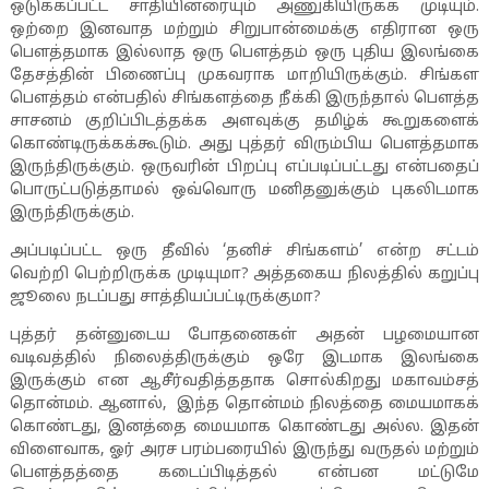
ஒடுக்கப்பட்ட சாதியினரையும் அணுகியிருக்க முடியும்.
ஒற்றை இனவாத மற்றும் சிறுபான்மைக்கு எதிரான ஒரு
பௌத்தமாக இல்லாத ஒரு பௌத்தம் ஒரு புதிய இலங்கை
தேசத்தின் பிணைப்பு முகவராக மாறியிருக்கும். சிங்கள
பௌத்தம் என்பதில் சிங்களத்தை நீக்கி இருந்தால் பௌத்த
சாசனம் குறிப்பிடத்தக்க அளவுக்கு தமிழ்க் கூறுகளைக்
கொண்டிருக்கக்கூடும். அது புத்தர் விரும்பிய பௌத்தமாக
இருந்திருக்கும். ஒருவரின் பிறப்பு எப்படிப்பட்டது என்பதைப்
பொருட்படுத்தாமல் ஒவ்வொரு மனிதனுக்கும் புகலிடமாக
இருந்திருக்கும்.
அப்படிப்பட்ட ஒரு தீவில் ‘தனிச் சிங்களம்’ என்ற சட்டம்
வெற்றி பெற்றிருக்க முடியுமா
?
அத்தகைய நிலத்தில் கறுப்பு
ஜூலை நடப்பது சாத்தியப்பட்டிருக்குமா
?
புத்தர் தன்னுடைய போதனைகள் அதன் பழமையான
வடிவத்தில் நிலைத்திருக்கும் ஒரே இடமாக இலங்கை
இருக்கும் என ஆசீர்வதித்ததாக சொல்கிறது மகாவம்சத்
தொன்மம். ஆனால்
,
இந்த தொன்மம் நிலத்தை மையமாகக்
கொண்டது
,
இனத்தை மையமாக கொண்டது அல்ல. இதன்
விளைவாக
,
ஓர் அரச பரம்பரையில் இருந்து வருதல் மற்றும்
பௌத்தத்தை கடைப்பிடித்தல் என்பன மட்டுமே