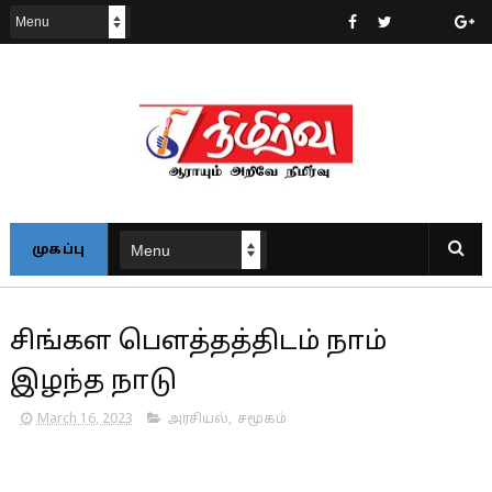
முகப்பு
சிங்கள பௌத்தத்திடம் நாம்
இழந்த நாடு
March 16, 2023
அரசியல்
,
சமூகம்