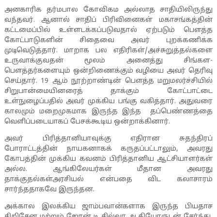
அனகாரிக தர்மபால கோவிகம அல்லாத சாதியிலிருந்து
வந்தவர். ஆனால் சாதிப் பிரிவினைகள் மகாசங்கத்தின்
கட்டமைப்பில் உள்ளடக்கப்படுவதால் ஏற்படும் பௌத்த
கோட்பாடுகளின் சிதைவை அவர் புறக்கணிக்க
முடிவெடுத்தார். மாறாக பல எதிரிகள்/அச்சுறுத்தல்களை
உருவாக்குவதன் மூலம் அனைத்து சிங்கள-
பௌத்தர்களையும் ஒன்றிணைக்கும் வழியை அவர் தெரிவு
செய்தார்.
19
ஆம் நூற்றாண்டின் பௌத்த மறுமலர்ச்சியில்
சிறுபான்மையினரைத் தாக்கும் கோட்பாட்டை
உள்நுழைப்பதில் அவர் முக்கிய பங்கு வகித்தார். அதுவரை
காலமும் மறைமுகமாக இருந்த இந்த தப்பெண்ணத்தை
வெளிப்படையாகப் பேசக்கூடிய ஒன்றாக்கினார்.
அவர் பிரித்தானியாவுக்கு எதிரான சுதந்திரப்
போராட்டத்தின் நாயகனாகக் கருதப்பட்டாலும்
,
அவரது
கோபத்தின் முக்கிய கவனம் பிரித்தானிய ஆட்சியாளர்கள்
அல்ல. ஆங்கிலேயர்கள் மீதான அவரது
தாக்குதல்கள்அரசியல் என்பதை விட கலாசாரம்
சார்ந்ததாகவே இருந்தன.
அக்கால இலக்கிய ஜாம்பவான்களாக இருந்த பியதாச
சிறிசேன மற்றும் ஜோன் டி சில்வா ஆகியோருடன் சேர்ந்து
,