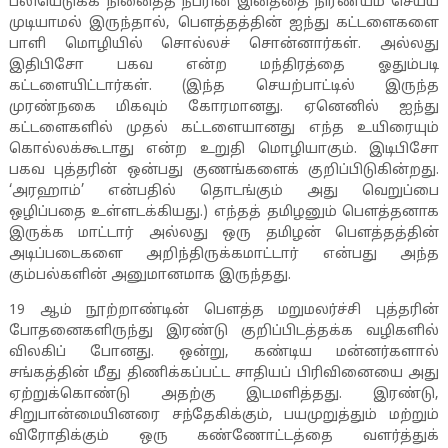
பலியெடுக்க நினைத்த நபரின் இனத்தை நிர்ணயம் செய்ய
முடியாமல் இருந்தால்
,
பௌத்தத்தின் ஐந்து கட்டளைகளை
பாளி மொழியில் சொல்லச் சொன்னார்கள். அல்லது
இதிபிசோ பகவ என்ற மந்திரத்தை ஓதும்படி
கட்டளையிட்டார்கள். (இந்த செயற்பாட்டில் இருந்த
முரண்நகை மிகவும் கோரமானது. ஏனெனில் ஐந்து
கட்டளைகளில் முதல் கட்டளையானது எந்த உயிரையும்
கொல்லக்கூடாது என்ற உறுதி மொழியாகும். இடிபிசோ
பகவ புத்தரின் ஒன்பது குணங்களைக் குறிப்பிடுகின்றது.
‘அரஹாம்’ என்பதில் தொடங்கும் அது வெறுப்பை
ஒழிப்பதை உள்ளடக்கியது.) எந்தத் தமிழனும் பௌத்தனாக
இருக்க மாட்டார் அல்லது ஒரு தமிழன் பௌத்தத்தின்
அடிப்படைகளை அறிந்திருக்கமாட்டார் என்பது அந்த
கும்பல்களின் அனுமானமாக இருந்தது.
19
ஆம் நூற்றாண்டின் பௌத்த மறுமலர்ச்சி புத்தரின்
போதனைகளிருந்து இரண்டு குறிப்பிடத்தக்க வழிகளில்
விலகிப் போனது. ஒன்று
,
கண்டிய மன்னர்களால்
சங்கத்தின் மீது திணிக்கப்பட்ட சாதியப் பிரிவினையை அது
ஏற்றுக்கொண்டு அதற்கு இடமளித்தது. இரண்டு
,
சிறுபான்மையினரை சந்தேகிக்கும்
,
பயமுறுத்தும் மற்றும்
விரோதிக்கும் ஒரு கண்ணோட்டத்தை வளர்த்துக்