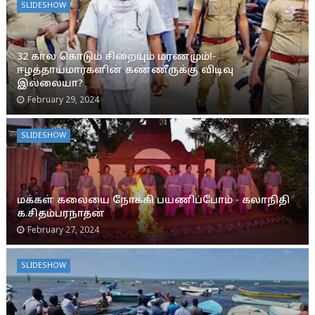
SLIDESHOW
32 கால கொடும் சிறையும் மரணமும்!-
ஈழத்தாய்மார்களின் கண்ணீருக்கு விடிவு
இல்லையா?
February 29, 2024
SLIDESHOW
மக்கள் கலையை நோக்கி பயணிப்போம் - கலாநிதி
க.சிதம்பரநாதன்
February 27, 2024
SLIDESHOW