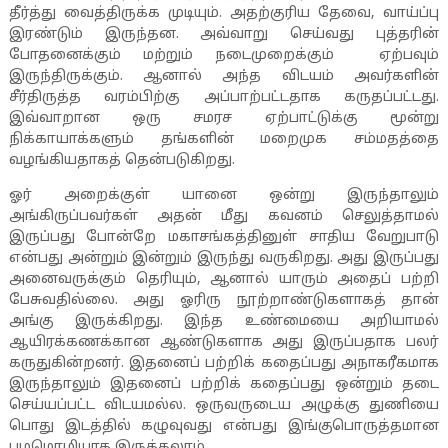
தீர்த்து வைத்திருக்க முடியும். அதற்குரிய தேவை
,
வாய்ப்பு
இரண்டும் இருந்தன. அவ்வாறு செய்வது புத்தரின்
போதனைக்கும் மற்றும் நடைமுறைக்கும் ஏற்பவும்
இருந்திருக்கும். ஆனால் அந்த விடயம் அவர்களின்
சீர்திருத்த வரம்பிற்கு அப்பாற்பட்டதாக கருதப்பட்டது.
இவ்வாறான ஒரு சமரச ஏற்பாட்டுக்கு மூன்று
நிக்காயாக்களும் தங்களின் மறைமுக சம்மதத்தை
வழங்கியதாகத் தென்படுகிறது.
ஓர் அறைக்குள் யானை ஒன்று இருந்தாலும்
அங்கிருப்பவர்கள் அதன் மீது கவனம் செலுத்தாமல்
இருப்பது போன்றே மகாசங்கத்தினுள் சாதிய வேறுபாடு
என்பது அன்றும் இன்றும் இருந்து வருகிறது. அது இருப்பது
அனைவருக்கும் தெரியும்
,
ஆனால் யாரும் அதைப் பற்றி
பேசுவதில்லை. அது ஓரிரு நூற்றாண்டுகளாகத் தான்
அங்கு இருக்கிறது. இந்த உண்மையை அறியாமல்
ஆயிரக்கணக்கான ஆண்டுகளாக அது இருப்பதாக பலர்
கருதுகின்றனர். இதனைப் பற்றிக் கதைப்பது அநாகரீகமாக
இருந்தாலும் இதனைப் பற்றிக் கதைப்பது ஒன்றும் தடை
செய்யப்பட்ட விடயமல்ல. ஒருவருடைய அழுக்கு துணியை
பொது இடத்தில் கழுவுவது என்பது இங்குபொருத்தமான
பழமொழியாக இருக்கலாம்.