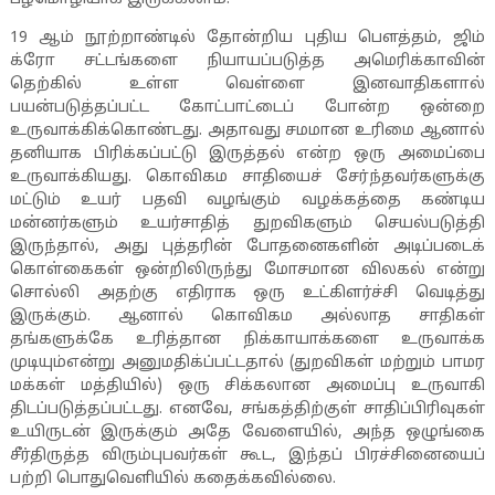
19
ஆம் நூற்றாண்டில் தோன்றிய புதிய பௌத்தம்
,
ஜிம்
க்ரோ சட்டங்களை நியாயப்படுத்த அமெரிக்காவின்
தெற்கில் உள்ள வெள்ளை இனவாதிகளால்
பயன்படுத்தப்பட்ட கோட்பாட்டைப் போன்ற ஒன்றை
உருவாக்கிக்கொண்டது. அதாவது சமமான உரிமை ஆனால்
தனியாக பிரிக்கப்பட்டு இருத்தல் என்ற ஒரு அமைப்பை
உருவாக்கியது. கொவிகம சாதியைச் சேர்ந்தவர்களுக்கு
மட்டும் உயர் பதவி வழங்கும் வழக்கத்தை கண்டிய
மன்னர்களும் உயர்சாதித் துறவிகளும் செயல்படுத்தி
இருந்தால்
,
அது புத்தரின் போதனைகளின் அடிப்படைக்
கொள்கைகள் ஒன்றிலிருந்து மோசமான விலகல் என்று
சொல்லி அதற்கு எதிராக ஒரு உட்கிளர்ச்சி வெடித்து
இருக்கும். ஆனால் கொவிகம அல்லாத சாதிகள்
தங்களுக்கே உரித்தான நிக்காயாக்களை உருவாக்க
முடியும்என்று அனுமதிக்ப்பட்டதால் (துறவிகள் மற்றும் பாமர
மக்கள் மத்தியில்) ஒரு சிக்கலான அமைப்பு உருவாகி
திடப்படுத்தப்பட்டது. எனவே
,
சங்கத்திற்குள் சாதிப்பிரிவுகள்
உயிருடன் இருக்கும் அதே வேளையில்
,
அந்த ஒழுங்கை
சீர்திருத்த விரும்புபவர்கள் கூட
,
இந்தப் பிரச்சினையைப்
பற்றி பொதுவெளியில் கதைக்கவில்லை.