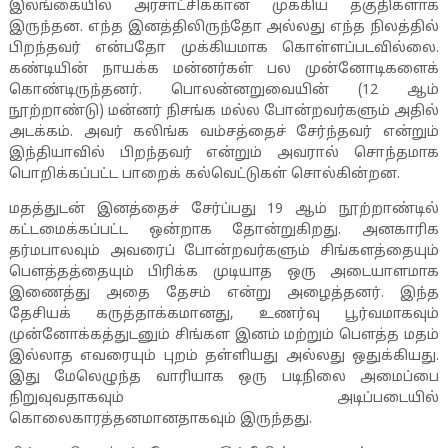
இலங்கையில் அரசாட்சிக்கான முக்கிய தகுதிகளாக
இருந்தன. எந்த இனத்திலிருந்தோ அல்லது எந்த நிலத்தில்
பிறந்தவர் என்பதோ முக்கியமாக கொள்ளப்படவில்லை.
கண்டியின் நாயக்க மன்னர்கள் பல முன்னோடிகளைக்
கொண்டிருந்தனர். பொலன்னறுவையின் (
12
ஆம்
நூற்றாண்டு) மன்னர் நிசங்க மல்ல போன்றவர்களும் அதில்
அடக்கம். அவர் கலிங்க வம்சத்தைச் சேர்ந்தவர் என்றும்
இந்தியாவில் பிறந்தவர் என்றும் அவரால் சொந்தமாக
பொறிக்கப்பட்ட பாறைக் கல்வெட்டுகள் சொல்கின்றன.
மதத்துடன் இனத்தைச் சேர்ப்பது
19
ஆம் நூற்றாண்டில்
கட்டமைக்கப்பட்ட ஒன்றாக தோன்றுகிறது. அனகாரிக
தர்மபாலவும் அவரைப் போன்றவர்களும் சிங்களத்தையும்
பௌத்தத்தையும் பிரிக்க முடியாத ஒரு அடையாளமாக
இணைத்து அதை தேசம் என்று அழைத்தனர். இந்த
தேசியக் கருத்தாக்கமானது
,
உணர்வு பூர்வமாகவும்
முன்னோக்கத்துடனும் சிங்கள இனம் மற்றும் பௌத்த மதம்
இல்லாத எவரையும் புறம் தள்ளியது அல்லது ஒதுக்கியது.
இது மேலெழுந்த வாரியாக ஒரு படிநிலை அமைப்பை
நிறுவுவதாகவும் அடிப்படையில்
கொலைகாரத்தனமானதாகவும் இருந்தது.