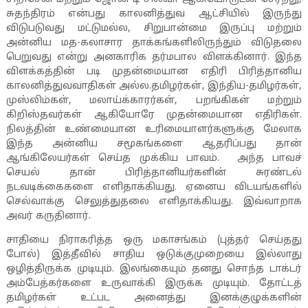
சுதந்திரம் என்பது காலனித்துவ ஆட்சியில் இருந்து
விடுபடுவது மட்டுமல்ல
,
சிறுபான்மை இருப்பு மற்றும்
அன்னிய மத-கலாசார தாக்கங்களிலிருந்தும் விடுதலை
பெறுவது என்று அனகாரிக தர்மபால விளக்கினார். இந்த
விளக்கத்தின் படி முதன்மையான எதிரி பிரித்தானிய
காலனித்துவவாதிகள் அல்ல.தமிழர்கள்
,
இந்திய-தமிழர்கள்
,
முஸ்லிம்கள்
,
மலாய்க்காரர்கள்
,
பறங்கிகள் மற்றும்
கிறிஸ்தவர்கள் ஆகியோரே முதன்மையான எதிரிகள்.
நிலத்தின் உண்மையான உரிமையாளர்களுக்கு மேலாக
இந்த அன்னிய சமூகங்களை ஆதரிப்பது தான்
ஆங்கிலேயர்கள் செய்த முக்கிய பாவம். அந்த பாவச்
செயல் தான் பிரித்தானியர்களின் சுரண்டல்
நடவடிக்கைகளை எளிதாக்கியது. ஏனைய விடயங்களில்
செல்வாக்கு செலுத்துதலை எளிதாக்கியது. இவ்வாறாக
அவர் கருதினார்.
சாதியை நிராகரித்த ஒரு மகாசங்கம் (புத்தர் செய்தது
போல்) இத்தீவில் சாதிய ஒடுக்குமுறையை இல்லாது
ஒழித்திருக்க முடியும். இலங்கையும் தனது சொந்த டாக்டர்
அம்பேத்கர்களை உருவாக்கி இருக்க முடியும். தோட்டத்
தமிழர்கள் உட்பட அனைத்து இனக்குழுக்களின்