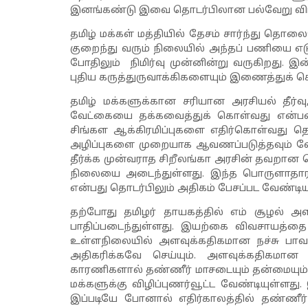
இனங்கண்டு இவை தொடர்பிலான பல்வேறு விடயங
தமிழ் மக்கள் மத்தியில் தேசம் சார்ந்து தொ
குறைந்து வரும் நிலையில் அந்தப் பணியை எட
போதிலும் நிமிர்வு முன்னின்று வருகிறது. இ
புதிய கருத்துருவாக்கிகளையும் இணைத்துக் கொ
தமிழ் மக்களுக்கான சரியான அரசியல் தீர்வு
வேட்கையை தக்கவைத்துக் கொள்வது என்ப
சிங்கள ஆக்கிரமிப்புகளை எதிர்கொள்வது தொ
அழிப்புகளை முறையாக ஆவணப்படுத்தவும் வ
தீர்க்க முன்வராத சிறீலங்கா அரசின் தவறா
நிலையை அடைந்துள்ளது. இந்த பொருளாதார ந
என்பது தொடர்பிலும் அதிகம் பேசப்பட வேண்டிய
தற்போது தமிழர் தாயகத்தில் எம் சூழல
பாதிப்படைந்துள்ளது. இயற்கை விவசாயத்தை
உள்ளநிலையில் அளவுக்கதிகமான நச்சு பா
அதிகரிக்கவே செய்யும். அளவுக்கதிகமான ந
காரணிகளால் தண்ணீர் மாசடையும் தன்மையும் அ
மக்களுக்கு விழிப்புணர்வூட்ட வேண்டியுள்ளத
இப்படியே போனால் எதிர்காலத்தில் தண்ண