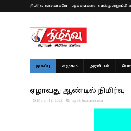
நிமிர்வு வாசகர்களே
ஆக்கங்களை எமக்கு அனுப்பி 
முகப்பு
சமூகம்
அரசியல்
பொர
ஏழாவது ஆண்டில் நிமிர்வு
March 18, 2023
ஆசிரியர்பார்வை