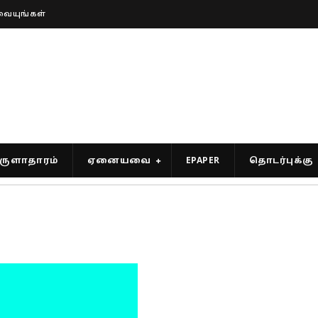
வையுங்கள்
ுளாதாரம்
ஏனையவை
EPAPER
தொடர்புக்கு