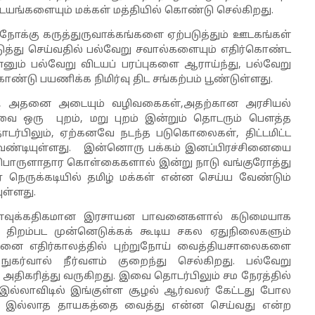
்களையும் மக்கள் மத்தியில் கொண்டு செல்கிறது.
லைநோக்கு கருத்துருவாக்கங்களை ஏற்படுத்தும் ஊடகங்கள்
ுத்து செய்வதில் பல்வேறு சவால்களையும் எதிர்கொண்ட
ன்னும் பல்வேறு விடயப் பரப்புகளை ஆராய்ந்து
,
பல்வேறு
ண்டு பயணிக்க நிமிர்வு திட சங்கற்பம் பூண்டுள்ளது.
,
அதனை அடையும் வழிவகைகள்
,
அதற்கான அரசியல்
வை ஒரு புறம்
,
மறு புறம் இன்றும் தொடரும் பௌத்த
டர்பிலும்
,
ஏற்கனவே நடந்த படுகொலைகள்
,
திட்டமிட்ட
ேண்டியுள்ளது. இன்னொரு பக்கம் இனப்பிரச்சினையை
ன பொருளாதார கொள்கைகளால் இன்று நாடு வங்குரோத்து
ெருக்கடியில் தமிழ் மக்கள் என்ன செய்ய வேண்டும்
ுள்ளது.
் அளவுக்கதிகமான இரசாயன பாவனைகளால் கடுமையாக
 திறம்பட முன்னெடுக்கக் கூடிய சகல ஏதுநிலைகளும்
வனை எதிர்காலத்தில் புற்றுநோய் வைத்தியசாலைகளை
ுகர்வால் நீர்வளம் குறைந்து செல்கிறது. பல்வேறு
திகரித்து வருகிறது. இவை தொடர்பிலும் சம நேரத்தில்
ு. இல்லாவிடில் இங்குள்ள சூழல் ஆர்வலர் கேட்டது போல
ீர் இல்லாத தாயகத்தை வைத்து என்ன செய்வது என்ற