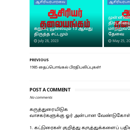
ஆசிரியர்பார்வை
ஆசிரியர்ப
முள்ளிவா
திரட்சிய
கறுப்பு யூலையும் 13 ஆவது
மாற்றுவத
திருத்த சட்டமும்
தேவை
July 28, 2023
May 25, 2
PREVIOUS
1985 தைப்பொங்கல் பிரதிபலிப்புகள்!
POST A COMMENT
No comments
கருத்துரையிடுக
வாசகர்களுக்கு ஓர் அன்பான வேண்டுகோள்
1. கட்டுரைகள் குறித்து கருத்துக்களைப் 