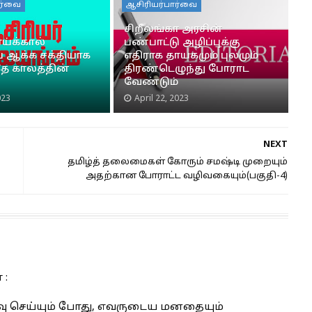
ார்வை
ஆசிரியர்பார்வை
சிறீலங்கா அரசின்
ய்க்கால்
பண்பாட்டு அழிப்புக்கு
ை ஆக்க சக்தியாக
எதிராக தாயகமும் புலமும்
ே காலத்தின்
திரண்டெழுந்து போராட
வேண்டும்
023
April 22, 2023
NEXT
தமிழ்த் தலைமைகள் கோரும் சமஷ்டி முறையும்
அதற்கான போராட்ட வழிவகையும்(பகுதி-4)
 :
பதிவு செய்யும் போது, எவருடைய மனதையும்