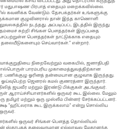
மையில் கசிய விடப்பட்டது. அது தொடர்பில் கருத்துத்
ர் மதுபாஷண பிரபாத் எதையும் மறைக்கவில்லை.
ில் கவனிக்க வேண்டும். தேசபக்தர்கள் உங்களுக்கு
 நெருக்கமான குழுவினரால் தான் இந்த காணொளி
ுவலகத்தில் நடந்தது. அப்படிப்பட்ட இடத்தில் இருந்து
தம்மைச் சுற்றி சிங்கள பௌத்தர்கள் இருப்பதை
சப்பற்றுள்ள பௌத்தர்கள் நாட்டுக்காக எதையும்
தலையீடுகளையும் செய்வார்கள்.” என்றார்.
க்குறுதியை நிறைவேற்றும் வகையில், ஜனாதிபதி
ொல்பொருள் பாரம்பரிய முகாமைத்துவத்திற்கான
ர். பணிக்குழு ஓரினத் தன்மையான குழுவாக இருந்தது.
ய்வுபெற்ற ஜெனரல் கமல் குணரத்னா இருந்தார்.
த் ஜயவீர மற்றும் இரண்டு பிக்குகள் அடங்குவர்.
ள் ஆராய்ச்சியாளர்களில் ஒருவர் கூட இல்லை. மேலும்
தமிழர் மற்றும் ஒரு முஸ்லீம் பின்னர் சேர்க்கப்பட்டனர்.
்ஷ "ஹிட்லராக கூட இருக்கலாம்" என்று சொல்லிய
ருவர்.
ினர்களில் ஒருவர் சிங்கள-பௌத்த தொல்லியல்
ன் ஸ்தாபகத் தலைவருமான எல்லாவல மேதானந்த