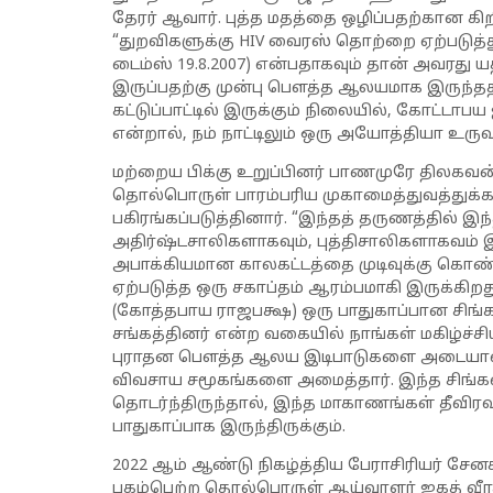
தேரர் ஆவார். புத்த மதத்தை ஒழிப்பதற்கான க
“துறவிகளுக்கு HIV வைரஸ் தொற்றை ஏற்படுத்து
டைம்ஸ் 19.8.2007) என்பதாகவும் தான் அவரத
இருப்பதற்கு முன்பு பௌத்த ஆலயமாக இருந்ததா
கட்டுப்பாட்டில் இருக்கும் நிலையில், கோட்டா
என்றால், நம் நாட்டிலும் ஒரு அயோத்தியா உருவா
மற்றைய பிக்கு உறுப்பினர் பாணமுரே திலகவன்ச 
தொல்பொருள் பாரம்பரிய முகாமைத்துவத்துக
பகிரங்கப்படுத்தினார். “இந்தத் தருணத்தில் இ
அதிர்ஷ்டசாலிகளாகவும், புத்திசாலிகளாகவம் இர
அபாக்கியமான காலகட்டத்தை முடிவுக்கு கொண்டு
ஏற்படுத்த ஒரு சகாப்தம் ஆரம்பமாகி இருக்கி
(கோத்தபாய ராஜபக்ஷ) ஒரு பாதுகாப்பான சிங
சங்கத்தினர் என்ற வகையில் நாங்கள் மகிழ்ச்சியட
புராதன பௌத்த ஆலய இடிபாடுகளை அடையாளம் 
விவசாய சமூகங்களை அமைத்தார். இந்த சிங்கள 
தொடர்ந்திருந்தால், இந்த மாகாணங்கள் தீவிரவா
பாதுகாப்பாக இருந்திருக்கும்.
2022 ஆம் ஆண்டு நிகழ்த்திய பேராசிரியர் ச
புகழ்பெற்ற தொல்பொருள் ஆய்வாளர் ஜகத் வீ