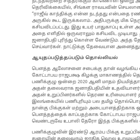
நடந்தவற்றை சித்தரிக்கும் காணொளி ஒன்று அண்
தெரிவிக்கையில், சிங்கள ராவயவின் செயலாள
“ராஜீவ் காந்திக்கு என்ன நடந்தது என்பதை ரண
அருகில் கூட இருக்கலாம்.. அதிபருக்கு மிக
கசியவிடப்பட்டது. இது உயர் பாதுகாப்பு உள்ள அல
அதை எளிதில் ஒருவராலும் கசியவிட முடியாது. 
ஜனாதிபதி புரிந்து கொள்ள வேண்டும். அந்த தே
செய்வார்கள். நாட்டுக்கு தேவையான அனைத்து 
ஆயுதப்படுத்தப்படும் தொல்லியல்
பௌத்த ஆலோசனை சபைக்கு தான் வழங்கிய வா
கோட்டாபய ராஜபக்ஷ கிழக்கு மாகாணத்தில் த
பணிக்குழு ஒன்றை 2020 ஆனி மாதம் நியமித்தா
அதன் தலைவராக ஜனாதிபதியின் உதவியாளர் ஓ
அதன் உறுப்பினர்களில் தெரண உரிமையாளர் திலி
இலங்கையில் பணிபுரியும் பல தமிழ் தொல்பொரு
நான்கு பிக்குகள் மற்றும் அடையாளத்திற்காக ஒரு 
பௌத்தத்தைக் காப்பதற்காக கோட்டாபய ராஜபக
வெண்டருவே உபாலி தேரோ இந்த பிக்குகளில் ஒ
பணிக்குழுவின் இரண்டு ஆரம்ப பிக்கு உறுப்ப
துறையின் தலைவரும் ஜாதிக ஹெல உறுமயவி