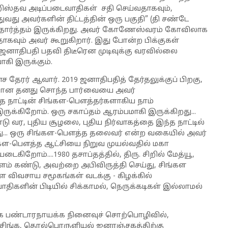
ிறிஸ்தவ அடிப்படைவாதிகள் சதி செய்வதாகவும்,
வது அவர்களின் திட்டத்தின் ஒரு பகுதி” (தி சண்டே
ு யதார்த்தம் இருக்கிறது. அவர் கோணேஸ்வரம் கோவிலாக
கவும் அவர் கூறுகிறார். இது போன்ற பிக்குகள்
பய ஜனாதிபதி பதவி திடீரென முடிவுக்கு வரவில்லை
கி இருக்கும்.
தேரர் ஆவார். 2019 ஜனாதிபதித் தேர்தலுக்குப் பிறகு,
்கான தனது சொந்த பார்வையை அவர்
ந்த நாட்டின் சிங்கள-பௌத்தர்களாகிய நாம்
ுக்கிறோம். ஒரு சகாப்தம் ஆரம்பமாகி இருக்கிறது...
 வர, புதிய சூழலை, புதிய நிர்வாகத்தை இந்த நாட்டில்
றது... ஒரு சிங்கள-பௌத்த தலைவர் என்ற வகையில் அவர்
்கள-பௌத்த ஆட்சியை நிறுவ முயல்வதில் மகா
ைகிறோம்....1980 தசாப்தத்தில், திரு. சிறில் மேத்யூ,
கண்டு, அவற்றை அபிவிருத்தி செய்து, சிங்கள
விவசாய சமூகங்கள் வடக்கு - கிழக்கில்
திகளின் பிடியில் சிக்காமல், நெருக்கடிகள் இல்லாமல்
ேனக பண்டாரநாயக்க நினைவுச் சொற்பொழிவில்,
ரசிங்க, தொல்பொருளியல் ஜனரஞ்சகத்திற்கு