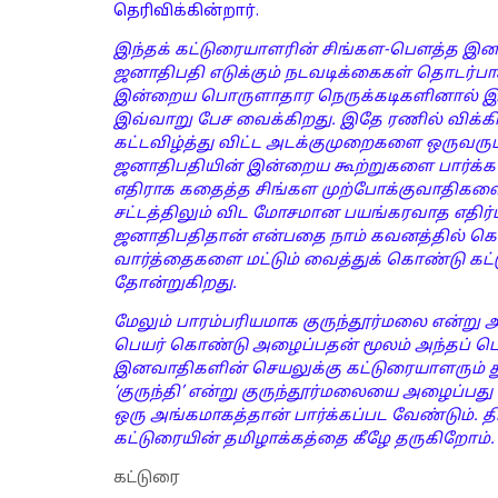
தெரிவிக்கின்றார்.
இந்தக் கட்டுரையாளரின் சிங்கள-பௌத்த இன
ஜனாதிபதி எடுக்கும் நடவடிக்கைகள் தொடர்பாக
இன்றைய பொருளாதார நெருக்கடிகளினால் இர
இவ்வாறு பேச வைக்கிறது. இதே ரணில் விக்கிர
கட்டவிழ்த்து விட்ட அடக்குமுறைகளை ஒருவரும
ஜனாதிபதியின் இன்றைய கூற்றுகளை பார்க்க 
எதிராக கதைத்த சிங்கள முற்போக்குவாதிகளை
சட்டத்திலும் விட மோசமான பயங்கரவாத எதிர்ப
ஜனாதிபதிதான் என்பதை நாம் கவனத்தில் கொ
வார்த்தைகளை மட்டும் வைத்துக் கொண்டு கட்
தோன்றுகிறது.
மேலும் பாரம்பரியமாக குருந்தூர்மலை என்று அற
பெயர் கொண்டு அழைப்பதன் மூலம் அந்தப் பெயர
இனவாதிகளின் செயலுக்கு கட்டுரையாளரும்
‘குருந்தி’ என்று குருந்தூர்மலையை அழைப்பது 
ஒரு அங்கமாகத்தான் பார்க்கப்பட வேண்டும். தி
கட்டுரையின் தமிழாக்கத்தை கீழே தருகிறோம்.
கட்டுரை