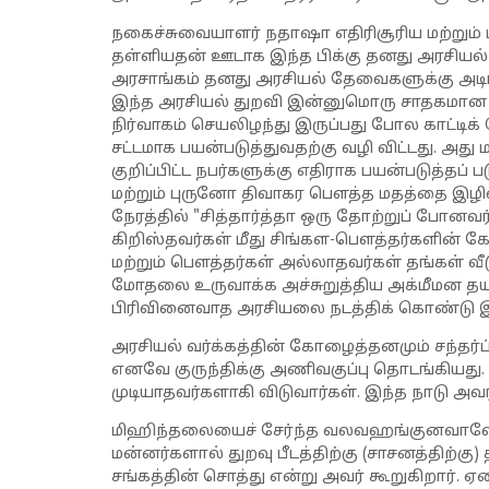
நகைச்சுவையாளர் நதாஷா எதிரிசூரிய மற்று
தள்ளியதன் ஊடாக இந்த பிக்கு தனது அரசியல் 
அரசாங்கம் தனது அரசியல் தேவைகளுக்கு அடிபண
இந்த அரசியல் துறவி இன்னுமொரு சாதகமான நே
நிர்வாகம் செயலிழந்து இருப்பது போல காட்டிக் 
சட்டமாக பயன்படுத்துவதற்கு வழி விட்டது. அத
குறிப்பிட்ட நபர்களுக்கு எதிராக பயன்படுத்தப
மற்றும் புருனோ திவாகர பௌத்த மதத்தை இழி
நேரத்தில் "சித்தார்த்தா ஒரு தோற்றுப் போனவ
கிறிஸ்தவர்கள் மீது சிங்கள-பௌத்தர்களின
மற்றும் பௌத்தர்கள் அல்லாதவர்கள் தங்கள் 
மோதலை உருவாக்க அச்சுறுத்திய அக்மீமன தய
பிரிவினைவாத அரசியலை நடத்திக் கொண்டு இ
அரசியல் வர்க்கத்தின் கோழைத்தனமும் சந்தர
எனவே குருந்திக்கு அணிவகுப்பு தொடங்கியது. கு
முடியாதவர்களாகி விடுவார்கள். இந்த நாடு அவர
மிஹிந்தலையைச் சேர்ந்த வலவஹங்குனவாவே த
மன்னர்களால் துறவு பீடத்திற்கு (சாசனத்திற்க
சங்கத்தின் சொத்து என்று அவர் கூறுகிறார். ஏன