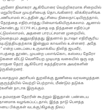
ம் புருனோ திவாகரா ஆகியோரை வெற்றிகரமாக சிறையில்
மறுபிரவேச முயற்சியைத் தொடங்கினார். விக்கிரமசிங்க
ியாமல் சட்டத்தின் ஆட்சியை நிலைநாட்டியிருந்தால்,
ரத்தை எதிர்பார்த்து பின்வாங்கியிருக்கலாம். ஆனால்
கொண்டது. ICCPR சட்டத்தை மத நிந்தனை எதிர்ப்புச்
ு மட்டுமல்லாமல், அதனை பாரபட்சமான முறையில்,
் படுவதையும் அனுமதித்தது. இதனால் நடாஷா எதிரிசூரிய
வுபடுத்தியதற்காக இன்னும் காவலில் உள்ளனர். அதே
ர்" என்ற படைப்பை உருவாக்கிய திலித் ஜயவீர,
் கோபத்தை தூண்ட முயன்ற பலாங்கொட கஸ்ஸப தேரோ
வீடுகளை விட்டு வெளியேற முடியாத வகையில் ஒரு மத
ாரதன தேரர் ஆகியோர் சுதந்திரமாக அவர்களின்
ருகின்றனர்.
்ப்பவாதமும் அரசியல் துறவிக்கு துணிவை வரவழைத்தன.
ருந்தியில் வெற்றி பெற்றால், மீண்டும் தடுக்க
்களின் நாடாக இருக்கும்.
ம்மரதன தேரரின் கூற்றும் இதுதான். பண்டைய
ு) தானமாக வழங்கப்பட்டதால், இந்த நாடு பௌத்த
ைய பிக்குகள் வடக்கு/கிழக்கு நிலப்