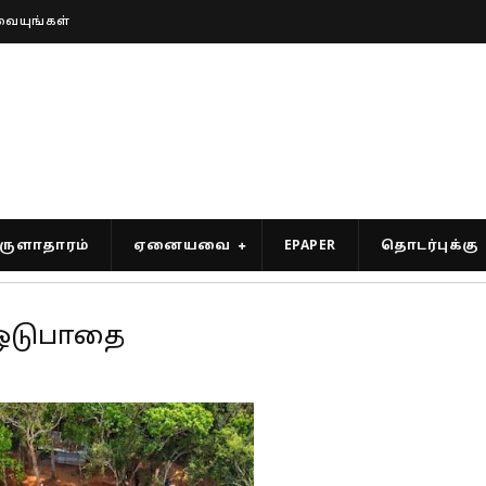
வையுங்கள்
ுளாதாரம்
ஏனையவை
EPAPER
தொடர்புக்கு
் ஓடுபாதை