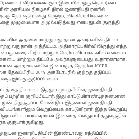
சீரமைப்பு/ விற்பனைக்கும் இடையில் ஒரு தொடர்பை
ளின் அரசியல் நிகழ்ச்சி நிரல் ஜனாதிபதி ரணில்
க்கு நேர் எதிரானது. மேலும், விக்கிரமசிங்கவின்
்தை முழுமையாக அமுல்படுத்வது எனபதுடன் குருந்தி
கையில் அதனை மாற்றுவது தான் அவர்களின் திட்டம்.
வதுதான் அத்திட்டம். அதிகாரப்பகிர்விலிருந்து எந்த
்பது வரை சிறிய மற்றும் பெரிய விடயங்களில் எல்லாம்
லங்கையை மாற்றும் திட்டமே அவர்களுடையது. உதாரணமாக,
ாரியான அஹுங்கல்லே ஜினாநந்த தேரரின் ICCPR
 தேவப்பிரிய 2019 அக்டோபரில் குற்றத் தடுப்புப்
பதை இங்கு குறிப்பிடலாம்.
டத்தை நியாயப்படுத்தும் முயற்சியில், ஜனாதிபதி
ைப் பற்றிக் குறிப்பிட்டார். இது காட்டுமிராண்டித்தனமான
் முன் நிறுத்தப்பட வேண்டும். இதனால் ஜனாதிபதி
யங்களிலும் வெறுப்பைக் காட்டுகிறார். இந்த வெறுப்பு
ிலும் விடப் பயங்கரமான இனவாத வலதுசாரித்துவத்தில்
் குருடாக்குகிறது.
ுடன் ஜனாதிபதியின் இரண்டாவது சந்திப்பில்