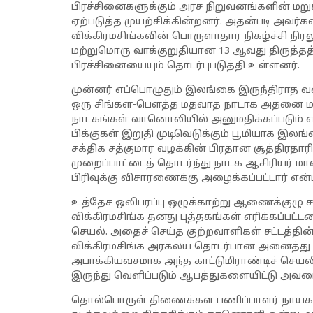
பிரச்சினைகளுக்கும் அரச நிறுவனங்களின் மறு
ஏற்படுத்த முயற்சிக்கின்றனர். அதன்படி அவர்க
விக்கிரமசிங்கவின் பொருளாதார நிகழ்ச்சி நிரலு
மற்றுமொரு வாக்குறுதியான 13 ஆவது திருத்தத
பிரச்சினையையும் தொடர்புபடுத்தி உள்ளனர்.
முன்னர் எப்பொழுதும் இலங்கை இருந்திராத வ
ஒரு சிங்கள-பௌத்த மதவாத நாடாக அதனை மாற்று
நாடகங்கள் வானொலியில் அனுமதிக்கப்படும் என
பிக்குகள் இறுதி முடிவெடுக்கும் பூமியாக இ
சக்திக சத்குமார வழக்கின் பிரதான சூத்திரத
முறைப்பாட்டைத் தொடர்ந்து நாடக ஆசிரியர் மாலக
பிரிவுக்கு விசாரணைக்கு அழைக்கப்பட்டார் என்
உத்தேச ஒலிபரப்பு ஒழுக்காற்று ஆணைக்குழு சட்
விக்கிரமசிங்க தனது புத்தகங்கள் எரிக்கப்பட்டத
செயல். அதைச் செய்த குற்றவாளிகள் சட்டத்தின
விக்கிரமசிங்க அரகலய தொடர்பான அனைத்து விட
அபாக்கியவசமாக அந்த காட்டுமிராண்டிச் செயல
இருந்து வெளிப்படும் ஆபத்துகளையிட்டு அவரைக
தொல்பொருள் திணைக்கள பணிப்பாளர் நாயகத்த