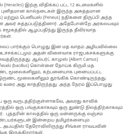
Heracles) இற்கு விதிக்கப் பட்ட 12 கடமைகளில்
 புனிதமான கால்நடைகள் இருந்த அசுத்தமான
) மற்றும் பெனியஸ் (Peneus) நதிகளை திருப்பி அந்த
 அவர் சுத்தப்படுத்தினார். அதேபோன்றே அரகலயவும்
மூகத்தில் ஆழப்பதிந்து இருந்த தீவிரவாத
்கள்.
ுயலைப் பார்க்கும் பொழுது இன-மத வாதம் அழியவில்லை
 உச்சக்கட்டமும் அதன் விளைவாக ராஜபக்சக்களுக்கு
்திருந்தது. ஆல்பர்ட் காமுஸ் (Albert Camus)
் (bacillus) கொள்ளை நோய்க் கிருமி மத
ுண்ட மூலைகளிலும், கற்பனையாக புனையப்பட்ட
 இருண்ட மூலைகளிலும் தூங்கிக் கொண்டிருந்தது.
 வரை அது காத்திருந்தது. அந்த நேரம் இப்பொழுது
ஒரு வருடத்திற்குள்ளாகவே, அவரது காவிக்
ரத்தில் ஒரு பங்குக்காகவும் ஒரு துண்டு நிலத்திற்காகவும்
. புத்தரின் காலத்தில் ஒரு மன்னருக்கு லஞ்சம்
ண்டயர்களுடன் இன்றைய தமிழர்களையும்
ட அபயதிஸ் தேரோவிலிருந்து சிங்கள ராவயவின்
ு இருக்கிறார்கள்.