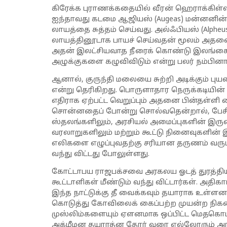
கிரேக்க புராணக்கதையில் வீரன் ஹெராக்கிள்ஸ் (
ஐந்தாவது கடமை ஆஜியஸ் (Augeas) மன்னனின்
லாயத்தை சுத்தம் செய்வது. அல்ஃபியஸ் (Alpheus
லாயத்தினூடாக பாயச் செய்வதன் மூலம் அதனை
அதன் இலட்சியவாத நீரைக் கொண்டு இலங்கை ச
அழுக்குகளை கழுவிவிடும் என்று பலர் நம்பினார
ஆனால், குருந்தி மலையை சுற்றி அடிக்கும் ப
என்று தெரிகிறது. பொருளாதார நெருக்கடியின்
எதிராக ஏற்பட்ட வெறுப்பும் அதனை பின்தள்ளி வைத
சொன்னதைப் போன்று சொல்வதென்றால், பேசிலஸ
ஸ்தலங்களிலும், அரசியல் அமைப்புகளின் இர
வரலாறுகளிலும் மற்றும் கூட்டு நினைவுகளின்
எலிகளை எழுப்புவதற்கு சரியான தருணம் வரும்
வந்து விட்டது போலுள்ளது.
கோட்டாபய ராஜபக்சவை அரகலய ஓடத் துரத்திய 
கூட்டாளிகள் மீண்டும் வந்து விட்டார்கள். அதிகா
இந்த நாட்டுக்கு தீ வைக்கவும் தயாராக உள்ளனர்
கொடுத்து கோவிலைக் கைப்பற்ற முயன்ற நிக
முஸ்லிம்களையும் ஏளனமாக ஒப்பிட்ட மெதகொ
அக்மீமன தயாரத்ன தேரர் வரை எல்லோரும் அங்க