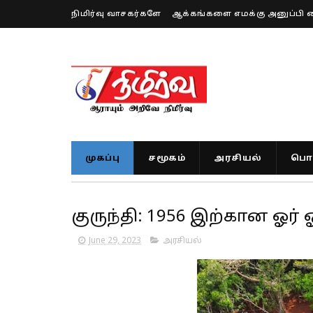
நிமிர்வு வாசகர்களே
ஆக்கங்களை எமக்கு அனுப்பி 
முகப்பு
சமூகம்
அரசியல்
பொர
குருந்தி: 1956 இற்கான ஓர
June 29, 2023
அரசியல்