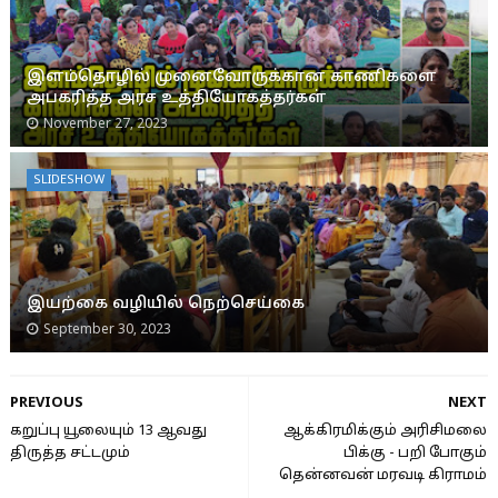
இளம்தொழில் முனைவோருக்கான காணிகளை
அபகரித்த அரச உத்தியோகத்தர்கள்
November 27, 2023
SLIDESHOW
இயற்கை வழியில் நெற்செய்கை
September 30, 2023
PREVIOUS
NEXT
கறுப்பு யூலையும் 13 ஆவது
ஆக்கிரமிக்கும் அரிசிமலை
திருத்த சட்டமும்
பிக்கு - பறி போகும்
தென்னவன் மரவடி கிராமம்