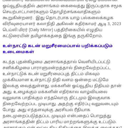
பணக்கார வங்கிகளில் கைவைக்காமல் ஏழை மக்களின்
ஓய்வூதியத்தில் அரசாங்கம் கைவைத்து இருப்பதாக சமூக
செயற்பாட்டாளர்களும் தொழிற்சங்கவாதிகளும்
கூறுகின்றனர். இது தொடர்பாக யாழ் பல்கலைக்கழக
விரிவுரையாளர் கலாநிதி அகிலன் கதிர்காமர் ஆடி 3, 2023
டெய்லி மிரர் (Daily Mirror) பத்திரிகையில் எழுதிய
கட்டுரையின் தமிழாக்கத்தை இங்கு தருகிறோம்.
உள்நாட்டு கடன் மறுசீரமைப்பால் பறிக்கப்படும்
உடைமைகள்
கடந்த புதன்கிழமை அரசாங்கத்தால் வெளியிடப்பட்டு
சனிக்கிழமை பாராளுமன்றத்தால் நிறைவேற்றப்பட்ட
உள்நாட்டுக் கடன் மறுசீரமைப்புத் திட்டம் மிகவும்
முக்கியமான உள்நாட்டு நிதி வளம் ஒன்றை மட்டுமே
இலக்கு வைத்துள்ளது. மக்களின் ஓய்வூதிய நிதியம் தான்
அது. உழைக்கும் மக்களின் எதிர்கால வாழ்வியலை
வலுவாக பாதிக்கும் எந்தவொரு திட்டமும் இலகுவாக
நிறைவேற்றப்பட முடியாது. அதற்கு எதிர்ப்பு வலுவடையும்
போது அது எந்தளவுக்கு அரசியல் ரீதியாக
நடைமுறைப்படுத்தப்பட முடியும் என்பதைப் பொறுத்து
அரசாங்கத்தின் திட்டம் பாரிய மாற்றங்களுக்கு உட்படும்.