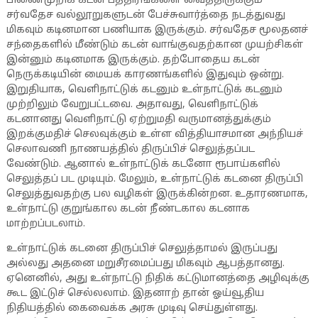
பிணைமுறிக் கடன் பத்திரங்களை வைத்திருக்கும்
சர்வதேச வல்லூறுகளுடன் பேச்சுவார்த்தை நடத்துவது
மிகவும் கடினமான பணியாக இருக்கும். சர்வதேச மூலதனச்
சந்தைகளில் மீண்டும் கடன் வாங்குவதற்கான முயற்சிகள்
இன்னும் கடினமாக இருக்கும். தற்போதைய கடன்
நெருக்கடியின் மையக் காரணங்களில் இதுவும் ஒன்று.
இறுதியாக, வெளிநாட்டுக் கடனும் உள்நாட்டுக் கடனும்
முற்றிலும் வேறுபட்டவை. அதாவது, வெளிநாட்டுக்
கடனானது வெளிநாட்டு ஏற்றுமதி வருமானத்துக்கும்
இறக்குமதிச் செலவுக்கும் உள்ள வித்தியாசமான அந்நியச்
செலாவணி நாணயத்தில் திருப்பிச் செலுத்தப்பட
வேண்டும். ஆனால் உள்நாட்டுக் கடனோ ரூபாய்களில்
செலுத்தப் பட முடியும். மேலும், உள்நாட்டுக் கடனை திருப்பி
செலுத்துவதற்கு பல வழிகள் இருக்கின்றன. உதாரணமாக,
உள்நாட்டு குறுங்கால கடன் நீண்டகால கடனாக
மாற்றப்படலாம்.
உள்நாட்டுக் கடனை திருப்பிச் செலுத்தாமல் இருப்பது
அல்லது அதனை மறுசீரமைப்பது மிகவும் ஆபத்தானது.
ஏனெனில், அது உள்நாட்டு நிதிக் கட்டுமானத்தை அழிவுக்கு
கூட இட்டுச் செல்லலாம். இதனாற் தான் ஓய்வூதிய
நிதியத்தில் கைவைக்க அரசு முடிவு செய்துள்ளது.