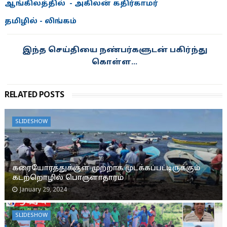
ஆங்கிலத்தில் - அகிலன் கதிர்காமர்
தமிழில் - லிங்கம்
இந்த செய்தியை நண்பர்களுடன் பகிர்ந்து
கொள்ள...
RELATED POSTS
SLIDESHOW
கரையோரத்துக்குள் முற்றாக முடக்கப்பட்டிருக்கும்
கடற்றொழில் பொருளாதாரம்
January 29, 2024
SLIDESHOW