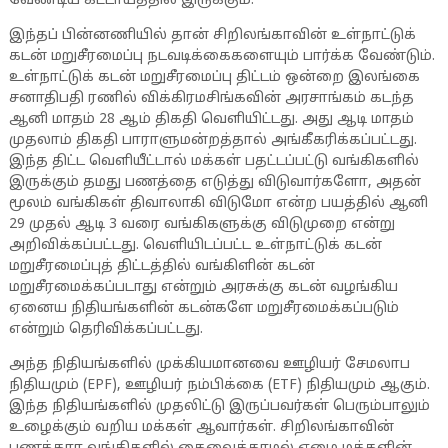
வேண்டிய கட்டாயத்தில் இருக்கும்.
இந்தப் பின்னணியில் தான் சிறிலங்காவின் உள்நாட்டுக்
கடன் மறுசீரமைப்பு நடவடிக்கைகளையும் பார்க்க வேண்டும்.
உள்நாட்டுக் கடன் மறுசீரமைப்பு திட்டம் ஒன்றை இலங்கை
சனாதிபதி ரணில் விக்கிரமசிங்கவின் அரசாங்கம் கடந்த
ஆனி மாதம் 28 ஆம் திகதி வெளியிட்டது. அது ஆடி மாதம்
முதலாம் திகதி பாராளுமன்றத்தால் அங்கீகரிக்கப்பட்டது.
இந்த திட்ட வெளியீட்டால் மக்கள் பதட்டப்பட்டு வங்கிகளில்
இருக்கும் தமது பணத்தை எடுத்து விடுவார்களோ, அதன்
மூலம் வங்கிகள் திவாலாகி விடுமோ என்ற பயத்தில் ஆனி
29 முதல் ஆடி 3 வரை வங்கிகளுக்கு விடுமுறை என்று
அறிவிக்கப்பட்டது. வெளியிடப்பட்ட உள்நாட்டுக் கடன்
மறுசீரமைப்புத் திட்டத்தில் வங்கிளின் கடன்
மறுசீரமைக்கப்படாது என்றும் அரசுக்கு கடன் வழங்கிய
ஏனைய நிதியங்களின் கடன்களே மறுசீரமைக்கப்படும்
என்றும் தெரிவிக்கப்பட்டது.
அந்த நிதியங்களில் முக்கியமானவை ஊழியர் சேமலாப
நிதியமும் (EPF), ஊழியர் நம்பிக்கை (ETF) நிதியமும் ஆகும்.
இந்த நிதியங்களில் முதலிட்டு இருப்பவர்கள் பெரும்பாலும்
உழைக்கும் வறிய மக்கள் ஆவார்கள். சிறிலங்காவின்