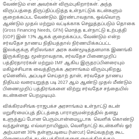
வேண்டும் என அவர்கள் விரும்புகிறார்கள். அந்த
விருப்பத்தை திருப்திப்படுத்த உள்நாட்டுக் கடன்களும்
குறைக்கப்பட வேண்டும். இரண்டாவதாக, ஒவ்வொரு
ஆண்டும் முதல் மற்றும் வட்டிக்காக செலுத்தப்படும் தொகை
(Gross Financing Needs, GFN) மொத்த உள்நாட்டு உற்பத்தி
(GDP) இன் 13% ஆகக் குறைக்கப்பட வேண்டும் என்ற
சர்வதேச நாணய நிதியத்தால் நிர்ணயிக்கப்பட்ட
இலக்குக்கு சிறிலங்கா அரசு கண்மூடித்தனமாக இணங்கி
இருக்கிறது. மூன்றாவதாக, சர்வதேச பிணைமுறிப்
பத்திரதாரர்கள் மற்றும் IMF ஆகிய இருதரப்பினரையும்
மகிழ்ச்சியாக வைத்திருக்க அரசாங்கம் விரும்புகிறது.
ஏனெனில், அப்படிச் செய்தாற் தான், சர்வதேச நாணய
நிதியம் வரையறுத்த படி 2027 ஆம் ஆண்டு முதல் மீண்டும்
பிணைமுறிப் பத்திரங்களை விற்று சர்வதேச சந்தையில்
கடன்களை பெறமுடியும்.
விக்கிரமசிங்க-ராஜபக்ச அரசாங்கம் உள்நாட்டு கடன்
மறுசீரமைப்புத் திட்டத்தை பாராளுமன்றத்தில் தனது
உளுத்துப் போன பெரும்பான்மையூடாக வெளிக் கொண்டு
வந்துள்ளது. எவ்வாறாயினும், வெளிநாட்டு கடன்களில் ஓர்
அற்பமான 30% தள்ளுபடியை (haircut) செய்வதற்கு கூட