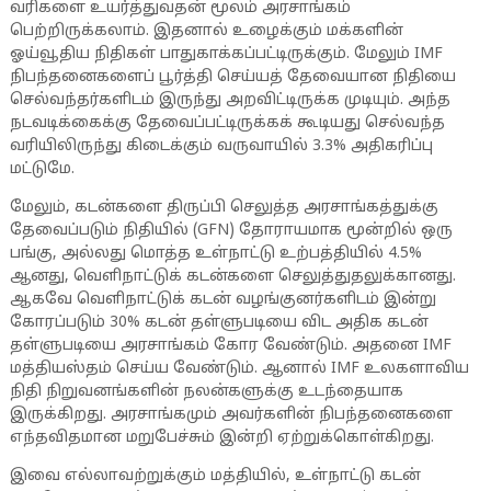
வரிகளை உயர்த்துவதன் மூலம் அரசாங்கம்
பெற்றிருக்கலாம். இதனால் உழைக்கும் மக்களின்
ஓய்வூதிய நிதிகள் பாதுகாக்கப்பட்டிருக்கும். மேலும் IMF
நிபந்தனைகளைப் பூர்த்தி செய்யத் தேவையான நிதியை
செல்வந்தர்களிடம் இருந்து அறவிட்டிருக்க முடியும். அந்த
நடவடிக்கைக்கு தேவைப்பட்டிருக்கக் கூடியது செல்வந்த
வரியிலிருந்து கிடைக்கும் வருவாயில் 3.3% அதிகரிப்பு
மட்டுமே.
மேலும், கடன்களை திருப்பி செலுத்த அரசாங்கத்துக்கு
தேவைப்படும் நிதியில் (GFN) தோராயமாக மூன்றில் ஒரு
பங்கு, அல்லது மொத்த உள்நாட்டு உற்பத்தியில் 4.5%
ஆனது, வெளிநாட்டுக் கடன்களை செலுத்துதலுக்கானது.
ஆகவே வெளிநாட்டுக் கடன் வழங்குனர்களிடம் இன்று
கோரப்படும் 30% கடன் தள்ளுபடியை விட அதிக கடன்
தள்ளுபடியை அரசாங்கம் கோர வேண்டும். அதனை IMF
மத்தியஸ்தம் செய்ய வேண்டும். ஆனால் IMF உலகளாவிய
நிதி நிறுவனங்களின் நலன்களுக்கு உடந்தையாக
இருக்கிறது. அரசாங்கமும் அவர்களின் நிபந்தனைகளை
எந்தவிதமான மறுபேச்சும் இன்றி ஏற்றுக்கொள்கிறது.
இவை எல்லாவற்றுக்கும் மத்தியில், உள்நாட்டு கடன்