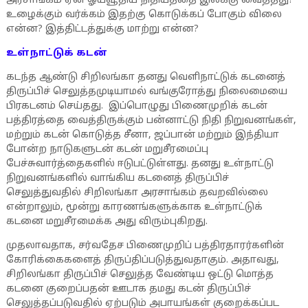
அரசாங்கம் ஏன் ஓய்வூதிய நிதியத்தை இலக்கு வைத்தது?
உழைக்கும் வர்க்கம் இதற்கு கொடுக்கப் போகும் விலை
என்ன? இத்திட்டத்துக்கு மாற்று என்ன?
உள்நாட்டுக் கடன்
கடந்த ஆண்டு சிறிலங்கா தனது வெளிநாட்டுக் கடனைத்
திருப்பிச் செலுத்தமுடியாமல் வங்குரோத்து நிலைமையை
பிரகடனம் செய்தது. இப்பொழுது பிணைமுறிக் கடன்
பத்திரத்தை வைத்திருக்கும் பன்னாட்டு நிதி நிறுவனங்கள்,
மற்றும் கடன் கொடுத்த சீனா, ஜப்பான் மற்றும் இந்தியா
போன்ற நாடுகளுடன் கடன் மறுசீரமைப்பு
பேச்சுவார்த்தைகளில் ஈடுபட்டுள்ளது. தனது உள்நாட்டு
நிறுவனங்களில் வாங்கிய கடனைத் திருப்பிச்
செலுத்துவதில் சிறிலங்கா அரசாங்கம் தவறவில்லை
என்றாலும், மூன்று காரணங்களுக்காக உள்நாட்டுக்
கடனை மறுசீரமைக்க அது விரும்புகிறது.
முதலாவதாக, சர்வதேச பிணைமுறிப் பத்திரதாரர்களின்
கோரிக்கைகளைத் திருப்திப்படுத்துவதாகும். அதாவது,
சிறிலங்கா திருப்பிச் செலுத்த வேண்டிய ஒட்டு மொத்த
கடனை குறைப்பதன் ஊடாக தமது கடன் திருப்பிச்
செலுத்தப்படுவதில் ஏற்படும் அபாயங்கள் குறைக்கப்பட