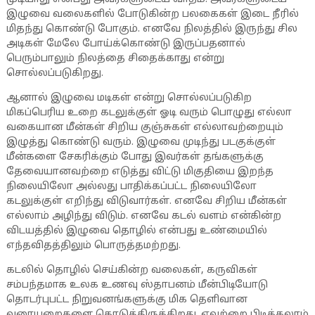
இழுவை வலைகளில் போடுகின்ற பலகைகள் இடை நீரில்
மிதந்து கொண்டு போகும். எனவே நிலத்தில் இருந்து சில
அடிகள் மேலே போய்க்கொண்டு இருப்பதனால்
பெரும்பாலும் நிலத்தை சிதைக்காது என்று
சொல்லப்படுகிறது.
ஆனால் இழுவை மடிகள் என்று சொல்லப்படுகிற
மிகப்பெரிய உறை கடலுக்குள் ஓடி வரும் பொழுது எல்லா
வகையான மீன்கள் சிறிய குஞ்சுகள் எல்லாவற்றையும்
இழுத்து கொண்டு வரும். இழுவை முடிந்து படகுக்குள்
மீன்களை சேகரிக்கும் போது இவர்கள் தங்களுக்கு
தேவையானவற்றை எடுத்து விட்டு மிகுதியை இறந்த
நிலையிலோ அல்லது பாதிக்கப்பட்ட நிலையிலோ
கடலுக்குள் எறிந்து விடுவார்கள். எனவே சிறிய மீன்கள்
எல்லாம் அழிந்து விடும். எனவே கடல் வளம் என்கின்ற
விடயத்தில் இழுவை தொழில் என்பது உண்மையில்
எந்தவிதத்திலும் பொருத்தமற்றது.
கடலில் தொழில் செய்கின்ற வலைகள், கருவிகள்
சம்பந்தமாக உலக உணவு ஸ்தாபனம் மீன்பிடியோடு
தொடர்புபட்ட நிறுவனங்களுக்கு மிக தெளிவான
வரையறைகளை கொடுத்திருக்கிறது. எவற்றை பிடிக்கலாம்