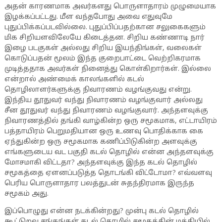
அதன் காரணமாக அவர்களது பொருளாதாரம் முழுமையாக
இழக்கப்பட்டது. மீள வந்தபோது அவை எதுவுமே
புதுப்பிக்கப்படவில்லை. புதுப்பிப்பதற்கான சலுகைகளும்
மிக சிறியளவிலேயே கிடைத்தன. சிறிய கண்ணாடி நார்
இழை படகுகள் அல்லது சிறிய இயந்திங்கள், வலைகள்
கொடுப்பதன் மூலம் இந்த குறைபாட்டை வெற்றிகரமாக
முடித்ததாக அவர்கள் நினைத்து கொள்கிறார்கள். இல்லை
என்றால் அண்மைக் காலங்களில் கடல்
தொழிலாளர்களுக்கு நிவாரணம் வழங்குவது என்று.
இந்திய தூதுவர் வந்து நிவாரணம் வழங்குவார் அல்லது
சீன தூதுவர் வந்து நிவாரணம் வழங்குவார். அந்தளவுக்கு
நிவாரணத்தில் தங்கி வாழ்கின்ற ஒரு சமூகமாக, எட்டாயிரம்
பத்தாயிரம் பெறுமதியான ஒரு உணவு பொதிக்காக கை
ஏந்துகின்ற ஒரு சமூகமாக கணிப்பிடுகின்ற அளவுக்கு
எங்களுடைய வட பகுதி கடல் தொழில் என்ன அந்தளவுக்கு
மோசமாகி விட்டதா? அந்தளவுக்கு இந்த கடல் தொழில்
சமூகத்தை ஏளனப்படுத்த தொடங்கி விட்டோமா? எவ்வளவு
பெரிய பொருளாதார பலத்துடன் சுதந்திரமாக இருந்த
சமூகம் அது.
இப்பொழுது என்ன நடக்கின்றது? முன்பு கடல் தொழில்
கூட்டுறவு சங்கங்கள் கடல் தொழில் சமூகத்தின் மத்தியில்