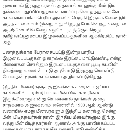
முடியாமல் இருந்தவர்கள். அதனால் கடலுக்கு மீண்டும்
தன்னை புதுப்பிப்பதற்கான வாய்ப்பு கிடைத்தது. எனவே
கடல் வளம் மிகப்பெரிய அளவில் பெருகி இருக்க வேண்டும்.
அந்த கடல் வளம் இன்று வலுவிழந்து போகின்றது என்றால்
அதற்கிடையில் வேறு எதுவோ நடந்திருக்கிறது.
தமிழ்நாட்டினுடைய இழுவைப்படகுகளின் ஆக்கிரமிப்பு தான்
அது.
பணத்துக்காக பேராசைப்பட்டு இன்று பாரிய
இழுவைப்படகுகள் ஒன்றல்ல இரட்டை மாட்டுவண்டி என்று
மீனவர்கள் சொல்லும் இரட்டை படகுகளை பூட்டி கடலின்
நிலத்தை வலை போட்டு அடியோடு இழுத்து கொண்டு
போவதன் மூலம் கடல் வளம் அழிக்கப்படுகிறது.
இந்திய மீனவர்களுக்கு இலங்கை கரையை ஒட்டிய
கடல்களில் பாரம்பரியமாக மீன் பிடிக்க உரிமை
இருக்கின்றது என்று சொன்னால் நாங்கள் அதை
சாதகமாக அணுகலாம். ஏனெனில் 1983 ஆம் ஆண்டு
வரையில் எமது மீனவர்களும் இந்திய கரைக்கு சென்று
மீன் பிடித்தவர்கள் தான். இந்திய மீனவர்களும் இங்கு
வந்து மீன் பிடித்தார்கள். ஆனால் அங்கு பாவிக்கப்பட்ட
முறைகள் மரபு சார்ந்த இயற்கையோடு ஒன்றித்த