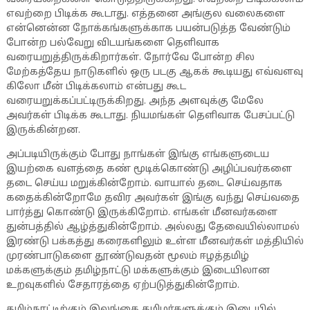
எவற்றை பிடிக்க கூடாது. எத்தனை அங்குல வலைகளை
என்னென்ன நோக்கங்களுக்காக பயன்படுத்த வேண்டும்
போன்ற பல்வேறு விடயங்களை தெளிவாக
வரையறுத்திருக்கிறார்கள். நோர்வே போன்ற சில
மேற்கத்தேய நாடுகளில் ஒரு படகு ஆகக் கூடியது எவ்வளவு
கிலோ மீன் பிடிக்கலாம் என்பது கூட
வரையறுக்கப்பட்டிருக்கிறது. அந்த அளவுக்கு மேலே
அவர்கள் பிடிக்க கூடாது. நியமங்கள் தெளிவாக பேசப்பட்டு
இருக்கின்றன.
அப்படியிருக்கும் போது நாங்கள் இங்கு எங்களுடைய
இயற்கை வளத்தை கண் மூடிக்கொண்டு அழிப்பவர்களை
தடை செய்ய மறுக்கின்றோம். வாயால் தடை செய்வதாக
கதைக்கின்றோமே தவிர அவர்கள் இங்கு வந்து செய்வதை
பார்த்து கொண்டு இருக்கிறோம். எங்கள் மீனவர்களை
துன்பத்தில் ஆழ்த்துகின்றோம். அல்லது தேவையில்லாமல்
இரண்டு பக்கத்து கரைகளிலும் உள்ள மீனவர்கள் மத்தியில்
முரண்பாடுகளை தூண்டுவதன் மூலம் ஈழத்தமிழ்
மக்களுக்கும் தமிழ்நாட்டு மக்களுக்கும் இடையிலான
உறவுகளில் சேதாரத்தை ஏற்படுத்துகின்றோம்.
தமிழ்நாட்டிற்கும் இலங்கை தமிழர்களுக்கும் இடையில்