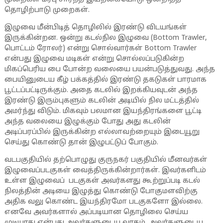
தொழிற்பாடு முறைகள்.
இழுவை மீன்பிடித் தொழிலில் இரண்டு விடயங்கள்
இருக்கின்றன. ஒன்று கடல்நில இழுவை (Bottom Trawler,
பொட்டம் ரோலர்) என்று சொல்வார்கள் Bottom Trawler
என்பது இழுவை மடிகள் என்று சொல்லப்படுகின்ற
மிகப்பெரிய பை போன்ற வலையை பயன்படுத்துவது. அந்த
பையினுடைய கீழ் பக்கத்தில் இரண்டு தகடுகள் பாரமாக
பூட்டப்பட்டிருக்கும். அதை கடலில் இறக்கியவுடன் அந்த
இரண்டு இரும்புகளும் கடலின் அடியில் நில மட்டத்தில்
அமர்ந்து விடும். மிகவும் பலமான இயந்திரங்களை பூட்டி
அந்த வலையை இழுக்கும் போது அது கடலின்
அடிப்பரப்பில் இருக்கின்ற எல்லாவற்றையும் இடையூறு
செய்து கொண்டு தான் இழுபட்டுப் போகும்.
வடபகுதியில் தற்பொழுது குருநகர் பகுதியில் மீனவர்கள்
இழுவைப்படகுகள் வைத்திருக்கின்றார்கள். இவர்களிடம்
உள்ள இழுவைப் படகுகள் அவர்களது கூற்றுப்படி கடல்
நிலத்தின் அடியை இழுத்து கொண்டு போகுமளவிற்கு
அதிக வலு கொண்ட இயந்திரமோ படகுகளோ இல்லை.
எனவே அவர்களால் அப்படியான தொழிலை செய்ய
முடியாது என்பது அவர்களுடைய வாதம். அவர்களுடைய