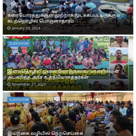
கரையோரத்துக்குள் முற்றாக முடக்கப்பட்டிருக்கும்
கடற்றொழில் பொருளாதாரம்
January 29, 2024
SLIDESHOW
இளம்தொழில் முனைவோருக்கான காணிகளை
அபகரித்த அரச உத்தியோகத்தர்கள்
November 27, 2023
SLIDESHOW
இயற்கை வழியில் நெற்செய்கை