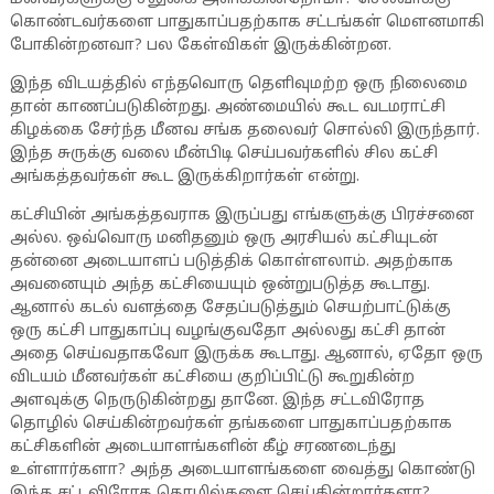
கொண்டவர்களை பாதுகாப்பதற்காக சட்டங்கள் மௌனமாகி
போகின்றனவா? பல கேள்விகள் இருக்கின்றன.
இந்த விடயத்தில் எந்தவொரு தெளிவுமற்ற ஒரு நிலைமை
தான் காணப்படுகின்றது. அண்மையில் கூட வடமராட்சி
கிழக்கை சேர்ந்த மீனவ சங்க தலைவர் சொல்லி இருந்தார்.
இந்த சுருக்கு வலை மீன்பிடி செய்பவர்களில் சில கட்சி
அங்கத்தவர்கள் கூட இருக்கிறார்கள் என்று.
கட்சியின் அங்கத்தவராக இருப்பது எங்களுக்கு பிரச்சனை
அல்ல. ஒவ்வொரு மனிதனும் ஒரு அரசியல் கட்சியுடன்
தன்னை அடையாளப் படுத்திக் கொள்ளலாம். அதற்காக
அவனையும் அந்த கட்சியையும் ஒன்றுபடுத்த கூடாது.
ஆனால் கடல் வளத்தை சேதப்படுத்தும் செயற்பாட்டுக்கு
ஒரு கட்சி பாதுகாப்பு வழங்குவதோ அல்லது கட்சி தான்
அதை செய்வதாகவோ இருக்க கூடாது. ஆனால், ஏதோ ஒரு
விடயம் மீனவர்கள் கட்சியை குறிப்பிட்டு கூறுகின்ற
அளவுக்கு நெருடுகின்றது தானே. இந்த சட்டவிரோத
தொழில் செய்கின்றவர்கள் தங்களை பாதுகாப்பதற்காக
கட்சிகளின் அடையாளங்களின் கீழ் சரணடைந்து
உள்ளார்களா? அந்த அடையாளங்களை வைத்து கொண்டு
இந்த சட்டவிரோத தொழில்களை செய்கின்றார்களா?