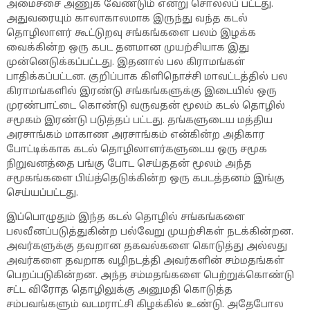
அமைச்சை அணுக வேண்டும் என்று சொல்லப் பட்டது.
அதுவரையும் காலாகாலமாக இருந்து வந்த கடல்
தொழிலாளர் கூட்டுறவு சங்கங்களை பலம் இழக்க
வைக்கின்ற ஒரு கபட தனமான முயற்சியாக இது
முன்னெடுக்கப்பட்டது. இதனால் பல கிராமங்கள்
பாதிக்கப்பட்டன. குறிப்பாக கிளிநொச்சி மாவட்டத்தில் பல
கிராமங்களில் இரண்டு சங்கங்களுக்கு இடையில் ஒரு
முரண்பாட்டை கொண்டு வருவதன் மூலம் கடல் தொழில்
சமூகம் இரண்டு படுத்தப் பட்டது. தங்களுடைய மத்திய
அரசாங்கம் மாகாண அரசாங்கம் என்கின்ற அதிகார
போட்டிக்காக கடல் தொழிலாளர்களுடைய ஒரு சமூக
நிறுவனத்தை பங்கு போட செய்ததன் மூலம் அந்த
சமூகங்களை பிய்த்தெடுக்கின்ற ஒரு கபடத்தனம் இங்கு
செய்யப்பட்டது.
இப்பொழுதும் இந்த கடல் தொழில் சங்கங்களை
பலவீனப்படுத்துகின்ற பல்வேறு முயற்சிகள் நடக்கின்றன.
அவர்களுக்கு தவறான தகவல்களை கொடுத்து அல்லது
அவர்களை தவறாக வழிநடத்தி அவர்களின் சம்மதங்கள்
பெறப்படுகின்றன. அந்த சம்மதங்களை பெற்றுக்கொண்டு
சட்ட விரோத தொழிலுக்கு அனுமதி கொடுத்த
சம்பவங்களும் வடமராட்சி கிழக்கில் உண்டு. அதேபோல